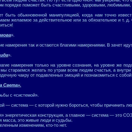
ном порядке поможет быть счастливыми, здоровыми, любимыми, м
т быть обыкновенной манипуляцией, когда нам точно извес
маем желаемое за действительное или за обязательное и т. д
иться!
омова
».
гие намерения так и остаются благими намерениями. В зачет иду
вида
».
лагие намерения только на уровне сознания, на уровне же под
 мы стараемся желать по утрам всем людям счастья, а внутри 
рдечную чакру от подавленных эмоций и познакомиться с собой
а Света».
ьбы с «системой».
акой — система — с которой нужно бороться, чтобы причинить л
я» энергетическая конструкция, а главное — система — эт
я масса, это живые люди и судьбы.
деленным изменениям, кто-то нет.