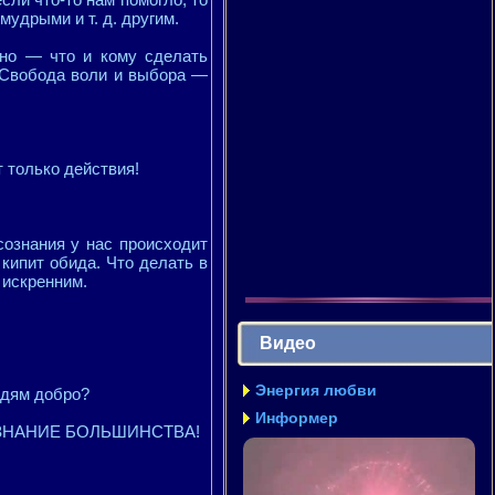
удрыми и т. д. другим.
тно — что и кому сделать
. Свобода воли и выбора —
т только действия!
сознания у нас происходит
кипит обида. Что делать в
 искренним.
Видео
Энергия любви
юдям добро?
Информер
о СОЗНАНИЕ БОЛЬШИНСТВА!