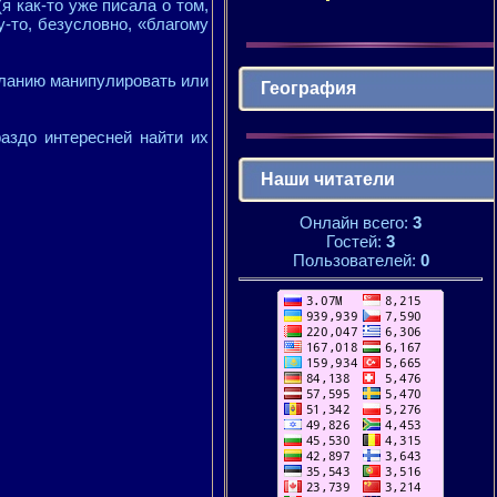
я как-то уже писала о том,
-то, безусловно, «благому
еланию манипулировать или
География
раздо интересней найти их
Наши читатели
Онлайн всего:
3
Гостей:
3
Пользователей:
0