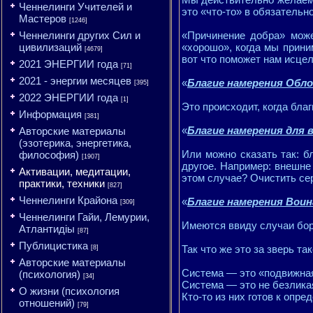
Ченнелинги Учителей и
это «что-то» в обязатель
Мастеров
[1246]
Ченнелинги других Сил и
«Причинение добра» може
цивилизаций
«хорошо», когда мы прини
[4679]
вот что поможет нам исцел
2021 ЭНЕРГИИ года
[71]
2021 - энергии месяцев
«
Благие намерения Обл
[395]
2022 ЭНЕРГИИ года
[1]
Это происходит, когда бла
Информация
[381]
«
Благие намерения для 
Авторские материалы
(эзотерика, энергетика,
Или можно сказать так: б
философия)
[1907]
другое. Например: внешне
Активации, медитации,
этом случае? Очистить се
практики, техники
[827]
Ченнелинги Крайона
«
Благие намерения Воин
[309]
Ченнелинги Гайи, Лемурии,
Имеются ввиду случаи бор
Атлантидіы
[87]
Публицистика
Так что же это за зверь т
[8]
Авторские материалы
Система — это «подвижна
(психология)
[34]
Система — это не безлика
О жизни (психология
Кто-то из них готов к опре
отношений)
[79]