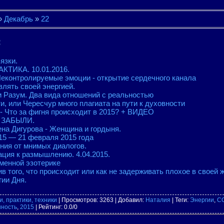
»
Декабрь
»
22
:
язки.
АКТИКА. 10.01.2016.
еконтролируемые эмоции - открытие сердечного канала
влять своей энергией.
и Разум. Два вида отношений с реальностью
, или Чересчур много плагиата на пути к духовности
- Что за фигня происходит в 2015? + ВИДЕО
 ЗАБЫЛИ.
а Дигурова - Женщина и гордыня.
 15 — 21 февраля 2015 года
ния от мнимых диалогов.
ция к размышлению. 4.04.2015.
менной эзотерике
в того, что происходит или как не задерживать плохое в своей 
гии Дня.
, практики, техники
|
Просмотров
: 3263 |
Добавил
:
Наталия
|
Теги
:
Энергии
,
С
нность
,
2015
|
Рейтинг
:
0.0
/
0