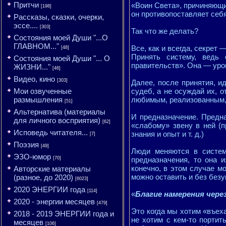
Притчи
«Воин Света», причиняющий
[198]
он противопоставляет себя
Рассказы, сказки, очерки,
эссе....
[303]
Так что же делать?
Состояния моей Души "...О
ГЛАВНОМ..."
Все, как и всегда, секрет 
[48]
Принять систему, ведь
Состояния моей Души "... О
правительств». Она — уро
ЖИЗНИ..."
[46]
Видео, кино
[303]
Далее, после принятия, и
Мои озвученные
судеб, а не осуждай их, 
размышления
любимым, реализованным, 
[51]
Альтернатива (материалы
И предназначение. Предн
для личного восприятия)
[62]
«слабому» звену в ней (
Исповедь читателя...
знания и опыт и т. д.)
[7]
Поэзия
[49]
Люди меняются в систем
ЭЗО-юмор
[70]
предназначения, то она и
конечно, в этом случае м
Авторские материалы
можно оставить и без безу
(разное, до 2020)
[6023]
2020 ЭНЕРГИИ года
[114]
«
Благие намерения чере
2020 - энергии месяцев
[479]
Это когда мы хотим «въеха
2018 - 2019 ЭНЕРГИИ года и
не хотим с кем-то портит
месяцев
[106]