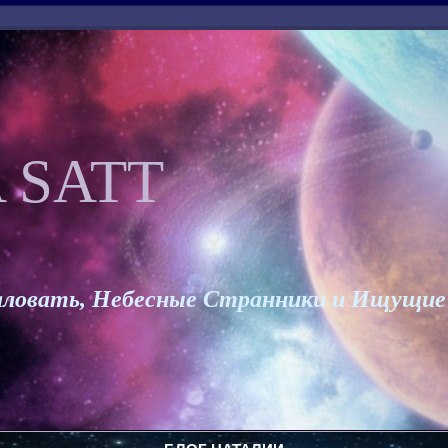
 SATT
ловать, Небесные Странники и Ищущие