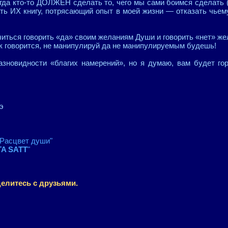
гда кто-то ДОЛЖЕН сделать то, чего мы сами боимся сделать (
ть ИХ книгу, потрясающий опыт в моей жизни — отказать чьему
учиться говорить «да» своим желаниям Души и говорить «нет» ж
 говорится, не манипулируй да не манипулируемым будешь!
разновидности «благих намерений», но я думаю, вам будет го
э
"Расцвет души"
A SATT
"
елитесь с друзьями.