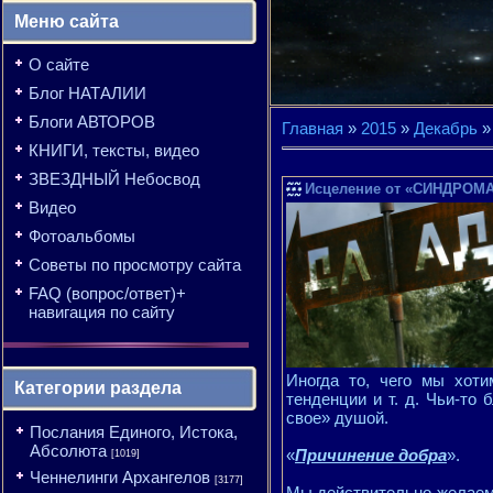
Меню сайта
О сайте
Блог НАТАЛИИ
Блоги АВТОРОВ
Главная
»
2015
»
Декабрь
»
КНИГИ, тексты, видео
ЗВЕЗДНЫЙ Небосвод
Исцеление от «СИНДРОМ
Видео
Фотоальбомы
Советы по просмотру сайта
FAQ (вопрос/ответ)+
навигация по сайту
Иногда то, чего мы хоти
Категории раздела
тенденции и т. д. Чьи-то
свое» душой.
Послания Единого, Истока,
Абсолюта
«
Причинение добра
».
[1019]
Ченнелинги Архангелов
[3177]
Мы действительно желаем в