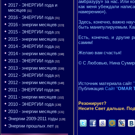
амбразуру» за нас. Или ко
2017 - ЭНЕРГИИ года и
как меня убеждали написа
месяцев
намерению»).
[11]
2016 - ЭНЕРГИИ года
[31]
Здесь, конечно, важно на
2016 - энергии месяцев
[223]
быть манипулируемым. Как
2015 - ЭНЕРГИИ года
[15]
Есть, конечно, и другие 
2015 - энергии месяцев
[323]
самим!
2014 - ЭНЕРГИИ года
[32]
Желаю вам счастья!
2014 - энергии месяцев
[198]
2013 - ЭНЕРГИИ года
[32]
© С Любовью, Нина Сумир
2013 - энергии месяцев
[339]
2012 - ЭНЕРГИИ года
[67]
2012 - энергии месяцев
Источник материала сайт
[148]
Публикация
Сайт "
OMAR T
2011 - ЭНЕРГИИ года
[88]
2011 - энергии месяцев
[102]
Резонирует?
2010 - ЭНЕРГИИ года
[139]
Несите Свет дальше. Под
2010 - энергии месяцев
[131]
Энергии 2009-2011 годы
[128]
Энергии прошлых лет
[0]