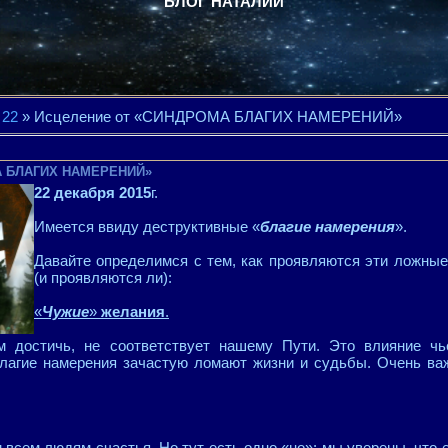
БЛОГ НАТАЛИИ
22
» Исцеление от «СИНДРОМА БЛАГИХ НАМЕРЕНИЙ»
А БЛАГИХ НАМЕРЕНИЙ»
22 декабря 2015
г.
Имеется ввиду деструктивные «
благие намерения
».
Давайте определимся с тем, как проявляются эти ложны
(и проявляются ли):
«
Чужие
»
желания
.
м достичь, не соответствует нашему Пути. Это влияние чье
 благие намерения зачастую ломают жизни и судьбы. Очень ва
сем людям счастья. Но тут есть одно «но»: мы уверены, что е