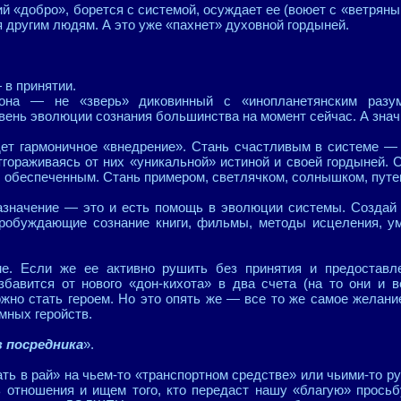
 «добро», борется с системой, осуждает ее (воюет с «ветряны
 другим людям. А это уже «пахнет» духовной гордыней.
— в принятии.
 она — не «зверь» диковинный с «инопланетянским разу
вень эволюции сознания большинства на момент сейчас. А значи
дет гармоничное «внедрение». Стань счастливым в системе —
отгораживаясь от них «уникальной» истиной и своей гордыней.
обеспеченным. Стань примером, светлячком, солнышком, путе
азначение — это и есть помощь в эволюции системы. Создай 
пробуждающие сознание книги, фильмы, методы исцеления, у
е. Если же ее активно рушить без принятия и предоставле
збавится от нового «дон-кихота» в два счета (на то они и 
ожно стать героем. Но это опять же — все то же самое желани
мных геройств.
з посредника
».
ть в рай» на чьем-то «транспортном средстве» или чьими-то р
ь отношения и ищем того, кто передаст нашу «благую» прось