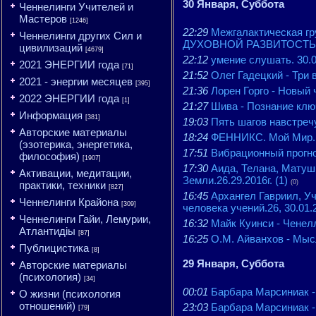
30 Января, Суббота
Ченнелинги Учителей и
Мастеров
[1246]
22:29
Межгалактическая 
Ченнелинги других Сил и
ДУХОВНОЙ РАЗВИТОСТЬЮ 
цивилизаций
[4679]
22:12
умение слушать. 30.0
2021 ЭНЕРГИИ года
[71]
21:52
Олег Гадецкий - Три
2021 - энергии месяцев
[395]
21:36
Лорен Горго - Новый ч
2022 ЭНЕРГИИ года
[1]
21:27
Шива - Познание ключ
Информация
[381]
19:03
Пять шагов навстреч
Авторские материалы
18:24
ФЕННИКС. Мой Мир. С
(эзотерика, энергетика,
17:51
Вибрационный прогноз
философия)
[1907]
17:30
Аида, Телана, Матуш
Активации, медитации,
Земли.26.29.2016г. (1)
(0)
практики, техники
[827]
16:45
Архангел Гавриил, У
Ченнелинги Крайона
[309]
человека учений.26, 30.01.
Ченнелинги Гайи, Лемурии,
16:32
Майк Куинси - Ченелл
Атлантидіы
[87]
16:25
О.М. Айванхов - Мысл
Публицистика
[8]
29 Января, Суббота
Авторские материалы
(психология)
[34]
00:01
Барбара Марсиниа
О жизни (психология
отношений)
23:03
Барбара Марсиниак
[79]