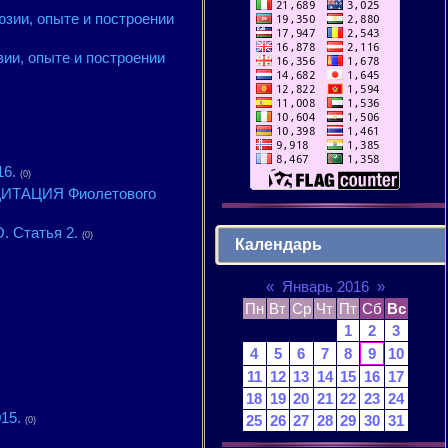
зии, опыте и построении
ии, опыте и построении
16.
(0)
МЕДИТАЦИЯ Фиолетового
. Статья 2.
(0)
Календарь
«
Январь 2016
»
Пн
Вт
Ср
Чт
Пт
Сб
Вс
1
2
3
4
5
6
7
8
9
10
11
12
13
14
15
16
17
18
19
20
21
22
23
24
15.
25
26
27
28
29
30
31
(0)