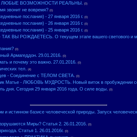
к - ЛЮБЫЕ ВОЗМОЖНОСТИ РЕАЛЬНЫ.
(0)
мя звонит не вовремя?
(0)
едневные послания) - 27 января 2016 г.
(0)
едневные послания) - 26 января 2016 г.
(0)
едневные послания) - 25 января 2016 г.
(0)
- ТАК ВЫ РОЖДАЕТЕСЬ. О текущем этапе вашего светового и мн
лания?
(0)
ный Армагеддон. 29.01.2016.
(0)
ать и почему это важно. 27.01.2016.
(0)
ических тел.
(4)
цев - Соединение с ТЕЛОМ СВЕТА.
(0)
ик Матье - ЛЮБОВЬ МУДРОСТЬ. Новый виток в пробуждении соз
ь дня. Сегодня 29 января 2016 года. О силе воды.
(0)
м и истинном базисе человеческой природы. Запуск человечес
зрушаются Миры? Статья 2. 26.01.2016.
(0)
хода. Статья 1. 26.01.2016г.
(0)