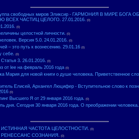
группа свободных миров Эликсир - ГАРМОНИЯ В МИРЕ БОГА
ВСЕХ ЧАСТИЦ ЦЕЛОГО. 27.01.2016.
(0)
1.2016.
(0)
 величины целостной личности.
(0)
еловек. Версия 5.0. 24.01.2016.
(0)
ей – это путь к вознесению. 29.01.16
(0)
у себе.
(0)
татья 3. 26.01.2016.
(0)
 от lee на февраль 2016 года
(0)
ка Мария для новой книги о душе человека. Приветственное сл
читель Елисей, Архангел Люцифер - Вступительное слово к поз
2016
(0)
инг Высшего Я от 29 января 2016 года.
(0)
ь дня. Сегодня 30 января 2016 года. О преображении человека.
к - ИСТИННАЯ ЧАСТОТА ЦЕЛОСТНОСТИ.
(0)
 - РЕНЕССАНС СОЗНАНИЯ.
(0)