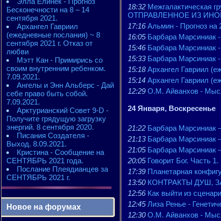
Элла Елинек - Прогноз
18:32
Межгалактическая 
Бесконечности на 8 – 14
ОТПРАВЛЕННОЕ ИЗ ИНОЙ
сентября 2021.
17:16
Альмин - Прогноз на 2
Архангел Гавриил
(ежедневные послания) ~ 8
16:05
Барбара Марсиниак
сентября 2021 г. Отказ от
15:46
Барбара Марсиниак
любви
15:33
Барбара Марсиниа
Мэтт Кан - Примирись со
своим внутренним ребенком.
15:18
Архангел Гавриил (еж
7.09.2021.
15:14
Архангел Гавриил (еж
Ангелы и Энн Альберс - Дай
12:29
О.М. Айванхов - Мысл
себе право быть собой.
7.09.2021.
24 Января, Воскресенье
Арктурианский Совет 9-D -
Получите грядущую загрузку
энергий. 8 сентября 2020.
21:22
Барбара Марсиниак
Писания Создателя -
21:13
Барбара Марсиниа
Выход. 8.09.2021.
21:05
Барбара Марсиниа
Кристина - Сообщение на
СЕНТЯБРЬ 2021 года.
20:05
Говорит Бог. Часть 1
Послание Плеядианцев за
17:39
Планетарная конфигу
СЕНТЯБРЬ 2021 г.
13:50
КОНТРАКТЫ ДУШ, ЗА
12:56
Как выйти из сцен
12:45
Лиза Ренье - Генети
Новое на форумах
12:30
О.М. Айванхов - Мысл