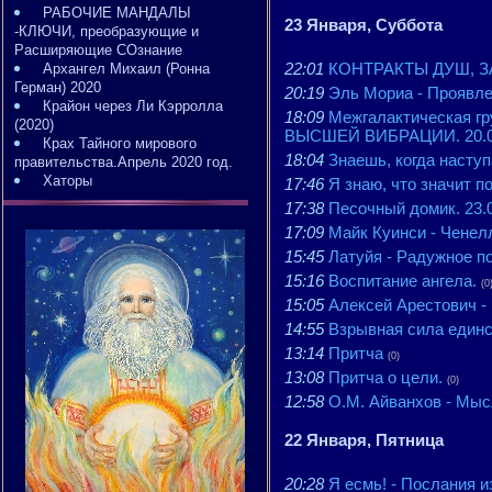
РАБОЧИЕ МАНДАЛЫ
23 Января, Суббота
-КЛЮЧИ, преобразующие и
Расширяющие СОзнание
22:01
КОНТРАКТЫ ДУШ, ЗА
Архангел Михаил (Ронна
Герман) 2020
20:19
Эль Мориа - Проявле
Крайон через Ли Кэрролла
18:09
Межгалактическая 
(2020)
ВЫСШЕЙ ВИБРАЦИИ. 20.01
Крах Тайного мирового
18:04
Знаешь, когда насту
правительства.Апрель 2020 год.
Хаторы
17:46
Я знаю, что значит п
17:38
Песочный домик. 23.0
17:09
Майк Куинси - Ченелл
15:45
Латуйя - Радужное п
15:16
Воспитание ангела.
(0
15:05
Алексей Арестович - 
14:55
Взрывная сила един
13:14
Притча
(0)
13:08
Притча о цели.
(0)
12:58
О.М. Айванхов - Мыс
22 Января, Пятница
20:28
Я есмь! - Послания из