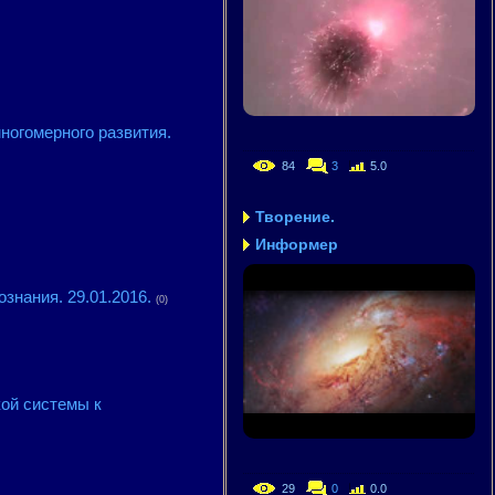
огомерного развития.
84
3
5.0
Творение.
Информер
нания. 29.01.2016.
(0)
кой системы к
29
0
0.0