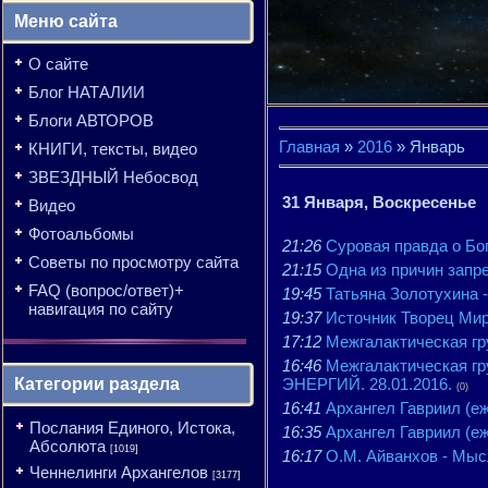
Меню сайта
О сайте
Блог НАТАЛИИ
Блоги АВТОРОВ
Главная
»
2016
»
Январь
КНИГИ, тексты, видео
ЗВЕЗДНЫЙ Небосвод
31 Января, Воскресенье
Видео
Фотоальбомы
21:26
Суровая правда о Бог
Советы по просмотру сайта
21:15
Одна из причин запре
FAQ (вопрос/ответ)+
19:45
Татьяна Золотухина
навигация по сайту
19:37
Источник Творец Мир
17:12
Межгалактическая г
16:46
Межгалактическая 
Категории раздела
ЭНЕРГИЙ. 28.01.2016.
(0)
16:41
Архангел Гавриил (еж
Послания Единого, Истока,
16:35
Архангел Гавриил (еж
Абсолюта
[1019]
16:17
О.М. Айванхов - Мысл
Ченнелинги Архангелов
[3177]