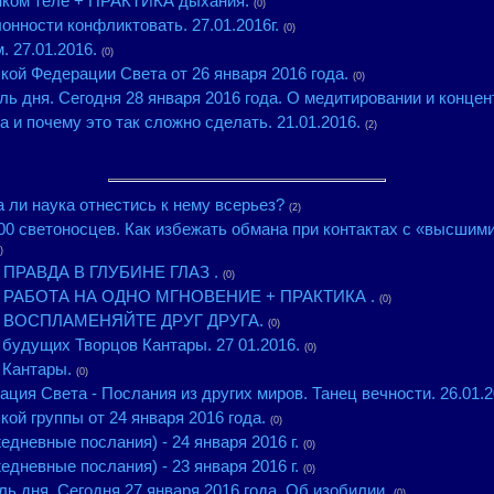
нком теле + ПРАКТИКА дыхания.
(0)
нности конфликтовать. 27.01.2016г.
(0)
 27.01.2016.
(0)
кой Федерации Света от 26 января 2016 года.
(0)
ь дня. Сегодня 28 января 2016 года. О медитировании и концен
а и почему это так сложно сделать. 21.01.2016.
(2)
 ли наука отнестись к нему всерьез?
(2)
00 светоносцев. Как избежать обмана при контактах с «высшими»
)
- ПРАВДА В ГЛУБИНЕ ГЛАЗ .
(0)
 - РАБОТА НА ОДНО МГНОВЕНИЕ + ПРАКТИКА .
(0)
 - ВОСПЛАМЕНЯЙТЕ ДРУГ ДРУГА.
(0)
будущих Творцов Кантары. 27 01.2016.
(0)
 Кантары.
(0)
ция Света - Послания из других миров. Танец вечности. 26.01.2
ой группы от 24 января 2016 года.
(0)
едневные послания) - 24 января 2016 г.
(0)
едневные послания) - 23 января 2016 г.
(0)
ь дня. Сегодня 27 января 2016 года. Об изобилии.
(0)