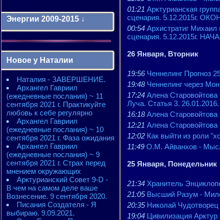
01:21
Арктурианская групп
сценария. 5.12.2015г. ОК
Энергии 2009-2015 ↓
00:54
Архистратиг Михаил 
сценария. 5.12.2015г. НАЧ
Энергии 2009-2011 годы
26 Января, Вторник
2010 - энергии месяцев
Новое у Наталии
2010 - ЭНЕРГИИ года
2011 - энергии месяцев
19:56
Ченнелинг Прогноз 25
Наталия - ЗАВЕРШЕНИЕ.
2011 - ЭНЕРГИИ года
19:48
Ченнелинг через Мон
Архангел Гавриил
2012 - энергии месяцев
17:24
Алена Старовойтова 
(ежедневные послания) ~ 11
2012 - ЭНЕРГИИ года
Луча. Статья 3. 26.01.2016.
сентября 2021 г. Практикуйте
2013 - энергии месяцев
любовь к себе регулярно
2013 - ЭНЕРГИИ года
16:18
Алена Старовойтова 
Архангел Гавриил
2014 - энергии месяцев
12:21
Алена Старовойтова -
(ежедневные послания) ~ 10
2014 - ЭНЕРГИИ года
12:02
Как выйти из роли "х
сентября 2021 г. Фаза ожидания
2015 - энергии месяцев
Архангел Гавриил
2015 - ЭНЕРГИИ года
11:49
О.М. Айванхов - Мысл
(ежедневные послания) ~ 9
сентября 2021 г. Страх перед
25 Января, Понедельник
мнением окружающих
Арктурианский Совет 9-D -
21:34
Хранитель Энциклопед
В чем на самом деле ваше
21:05
Высший Разум - Мило
Вознесение. 9 сентября 2020.
Писания Создателя - Я
20:35
Николай Чудотворец 
выбираю. 9.09.2021.
19:04
Цивилизация Арктур -