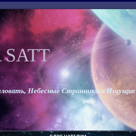
 SATT
ловать, Небесные Странники и Ищущие