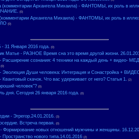
а (комментарии Архангела Михаила) - ФАНТОМЫ, их роль в иллю
ОНЧАНИЕ.
(0)
(комментарии Архангела Михаила) - ФАНТОМЫ, их роль в иллюз
АЛО
(0)
 - 31 Января 2016 года.
(0)
ик Матье - РАЗНОЕ Время сна это время другой жизни. 26.01.20
- Расширение сознания: 4 техники на каждый день + видео- 
(0)
- Эволюция Души человека: Интеграция и Сонастройка + ВИДЕО
 Квантовый скачок. Что вас удерживает от него? Статья 1.
(2)
ороший человек"?
(0)
ь дня. Сегодня 26 января 2016 года.
(0)
ии - Эгрегор.24.01.2016.
(3)
сердие. Встреча первая.
(0)
- Формирование новых отношений мужчины и женщины. 16.12.20
 Пространство нового типа.14.01.2016
(2)