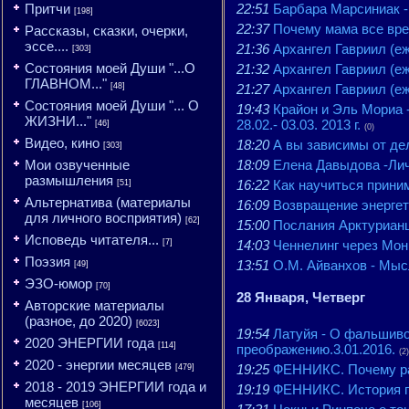
Притчи
22:51
Барбара Марсиниа
[198]
22:37
Почему мама все вре
Рассказы, сказки, очерки,
эссе....
21:36
Архангел Гавриил (еж
[303]
Состояния моей Души "...О
21:32
Архангел Гавриил (еж
ГЛАВНОМ..."
[48]
21:27
Архангел Гавриил (еж
Состояния моей Души "... О
19:43
Крайон и Эль Мориа 
ЖИЗНИ..."
28.02.- 03.03. 2013 г.
[46]
(0)
Видео, кино
18:20
А вы зависимы от де
[303]
Мои озвученные
18:09
Елена Давыдова -Лич
размышления
16:22
Как научиться приним
[51]
Альтернатива (материалы
16:09
Возвращение энергет
для личного восприятия)
[62]
15:00
Послания Арктуриан
Исповедь читателя...
[7]
14:03
Ченнелинг через Мон
Поэзия
13:51
О.М. Айванхов - Мысл
[49]
ЭЗО-юмор
[70]
28 Января, Четверг
Авторские материалы
(разное, до 2020)
[6023]
19:54
Латуйя - О фальшиво
2020 ЭНЕРГИИ года
[114]
преображению.3.01.2016.
(2)
2020 - энергии месяцев
19:25
ФЕННИКС. Почему ра
[479]
2018 - 2019 ЭНЕРГИИ года и
19:19
ФЕННИКС. История при
месяцев
[106]