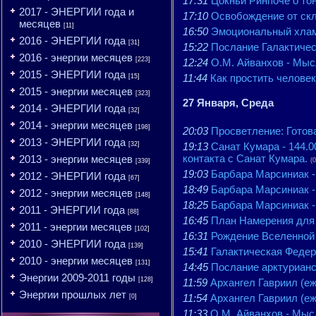
17:31
Цокньи Ринпоче о то
2017 - ЭНЕРГИИ года и
17:10
Освобождение от скло
месяцев
[11]
16:50
Эмоциональный хлам.
2016 - ЭНЕРГИИ года
[31]
15:22
Послание Галактичес
2016 - энергии месяцев
[223]
12:24
О.М. Айванхов - Мысл
2015 - ЭНЕРГИИ года
11:44
Как простить человек
[15]
2015 - энергии месяцев
[323]
27 Января, Среда
2014 - ЭНЕРГИИ года
[32]
2014 - энергии месяцев
[198]
20:03
Просветление: Готова
2013 - ЭНЕРГИИ года
[32]
19:13
Санат Кумара - 144.0
контакта с Санат Кумара.
2013 - энергии месяцев
(0
[339]
19:03
Барбара Марсиниак 
2012 - ЭНЕРГИИ года
[67]
18:49
Барбара Марсиниак
2012 - энергии месяцев
[148]
18:25
Барбара Марсиниак
2011 - ЭНЕРГИИ года
[88]
16:45
План Намерения для 
2011 - энергии месяцев
[102]
16:31
Рождение Вселенной
2010 - ЭНЕРГИИ года
[139]
15:41
Галактическая Федера
2010 - энергии месяцев
[131]
14:45
Послание арктурианск
Энергии 2009-2011 годы
[128]
11:59
Архангел Гавриил (еж
Энергии прошлых лет
11:54
Архангел Гавриил (еж
[0]
11:33
О.М. Айванхов - Мысл