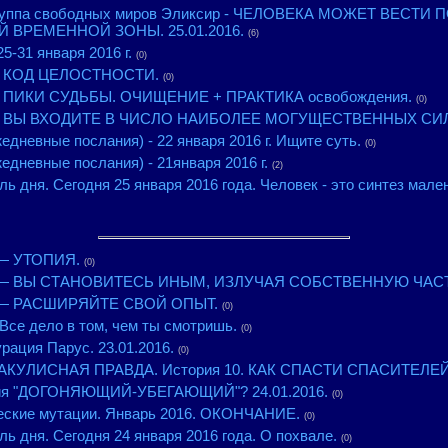
группа свободных миров Эликсир - ЧЕЛОВЕКА МОЖЕТ ВЕСТИ
 ВРЕМЕННОЙ ЗОНЫ. 25.01.2016.
(6)
5-31 января 2016 г.
(0)
 - КОД ЦЕЛОСТНОСТИ.
(0)
 - ПИКИ СУДЬБЫ. ОЧИЩЕНИЕ + ПРАКТИКА освобождения.
(0)
к - ВЫ ВХОДИТЕ В ЧИСЛО НАИБОЛЕЕ МОГУЩЕСТВЕННЫХ СИЛ
едневные послания) - 22 января 2016 г. Ищите суть.
(0)
едневные послания) - 21января 2016 г.
(2)
ь дня. Сегодня 25 января 2016 года. Человек - это синтез мал
 — УТОПИЯ.
(0)
к — ВЫ СТАНОВИТЕСЬ ИНЫМ, ИЗЛУЧАЯ СОБСТВЕННУЮ ЧАС
к — РАСШИРЯЙТЕ СВОЙ ОПЫТ.
(0)
. Все дело в том, чем ты смотришь.
(0)
рация Парус. 23.01.2016.
(0)
КУЛИСНАЯ ПРАВДА. История 10. КАК СПАСТИ СПАСИТЕЛЕЙ?.
ария "ДОГОНЯЮЩИЙ-УБЕГАЮЩИЙ"? 24.01.2016.
(0)
ческие мутации. Январь 2016. ОКОНЧАНИЕ.
(0)
ь дня. Сегодня 24 января 2016 года. О похвале.
(0)