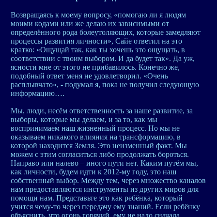
Возвращаясь к моему вопросу, «помогаю ли я людям
моими кодами или же делаю их зависимыми от
определённого рода болеутоляющих, которые замедляют
процессы развития личности», Сайе ответил на это
кратко: «Ощущай так, как ты хочешь это ощущать, в
соответствии с твоим выбором. И да будет так». Да уж,
ясности мне от этого не прибавилось. Конечно же,
подобный ответ меня не удовлетворил. «Очень
расплывчато», - подумал я, пока не получил следующую
информацию….
Мы, люди, несём ответственность за наше развитие, за
выборы, которые мы делаем, и за то, как мы
воспринимаем наш жизненный процесс. Но мы не
оказываем никакого влияния на трансформацию, в
которой находится Земля. Это неизменный факт. Мы
можем с этим согласиться либо продолжать бороться.
Направо или налево – иного пути нет. Каким путём мы,
как личности, будем идти к 2012-му году, это наш
собственный выбор. Между тем, через множество каналов
нам предоставляются инструменты из других миров для
помощи нам. Представьте это как ребёнка, который
учится чему-то через передачу ему знаний. Если ребёнку
объяснить, что огонь горячий, ему не надо сначала