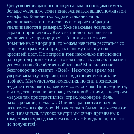
Для ускорения данного процесса нам необходимо иметь
больше «чернил», если придерживаться вышеупомянутой
метафоры. Количество воды в стакане сейчас
увеличивается, иными словами, старые вибрации
увеличиваются в размерах. Уже знакомые ловушки,
страхи и привычки… Всё это заново проявляется в
увеличенных пропорциях!.. Если мы «в потоке»
повышенных вибраций, то можем навсегда расстаться со
старыми страхами и придать нашему стакану воды
красивый цвет. Но вопрос в том: насколько интенсивен
наш цвет чернил? Что мы готовы сделать для достижения
успеха в нашей собственной жизни? Многие из нас
безоговорочно ответят: «Всё!». Некоторое время мы
удерживаем эту энергию, пока вдохновение опять не
пройдёт. Мы чувствуем изменения, но они происходят
недостаточно быстро, как нам хотелось бы. Впоследствии,
мы подсознательно возвращаемся к вибрациям, к которым
мы уже так пристрастились: страх, недоверие, боль,
разочарование, печаль… Они возвращаются к нам во
всевозможных формах. И, как сильно бы мы ни хотели от
них избавиться, глубоко внутри мы очень привязаны к
тому моменту, когда можем сказать: «Я ведь знал, что это
не получится!»