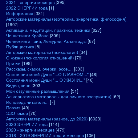
2021 - энергии месяцев
[395]
2022 ЭНЕРГИИ года
[1]
Информация
[381]
Авторские материалы (эзотерика, энергетика, философия)
[1907]
Активации, медитации, практики, техники
[827]
Ченнелинги Крайона
[309]
Ченнелинги Гайи, Лемурии, Атлантидіы
[87]
Публицистика
[8]
Авторские материалы (психология)
[34]
О жизни (психология отношений)
[79]
Притчи
[198]
Рассказы, сказки, очерки, эссе....
[303]
Состояния моей Души "...О ГЛАВНОМ..."
[48]
Состояния моей Души "... О ЖИЗНИ..."
[46]
Видео, кино
[303]
Мои озвученные размышления
[51]
Альтернатива (материалы для личного восприятия)
[62]
Исповедь читателя...
[7]
Поэзия
[49]
ЭЗО-юмор
[70]
Авторские материалы (разное, до 2020)
[6023]
2020 ЭНЕРГИИ года
[114]
2020 - энергии месяцев
[479]
2018 - 2019 ЭНЕРГИИ года и месяцев
[106]