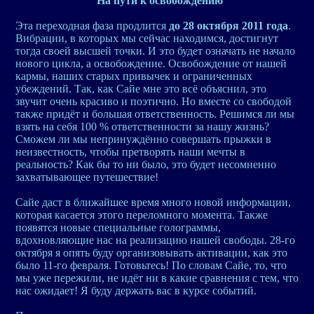
На пути к освобождению
Эта переходная фаза продлится
до 28 октября 2011 года
.
Вибрации, в которых мы сейчас находимся, достигнут
тогда своей высшей точки. И это будет означать не начало
нового цикла, а освобождение. Освобождение от нашей
кармы, наших старых привычек и ограниченных
убеждений. Так, как Сайе мне это всё объяснил, это
звучит очень красиво и поэтично. Но вместе со свободой
также придёт и большая ответственность. Решимся ли мы
взять на себя 100 % ответственности за нашу жизнь?
Сможем ли мы непринуждённо совершать прыжки в
неизвестность, чтобы претворять наши мечты в
реальность? Как бы то ни было, это будет несомненно
захватывающее путешествие!
Сайе даст в ближайшее время много новой информации,
которая касается этого переломного момента. Также
появятся новые специальные голограммы,
вдохновляющие нас на реализацию нашей свободы. 28-го
октября я опять буду организовывать активации, как это
было 11-го февраля. Готовьтесь! По словам Сайе, то, что
мы уже пережили, не идёт ни в какие сравнения с тем, что
нас ожидает! Я буду держать вас в курсе событий.