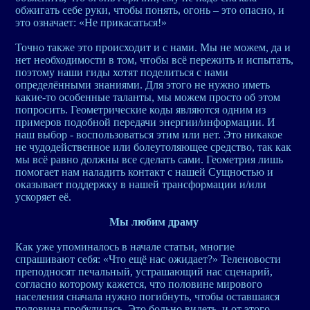
обжигать себе руки, чтобы понять, огонь – это опасно, и
это означает: «Не прикасаться!»
Точно также это происходит и с нами. Мы не можем, да и
нет необходимости в том, чтобы всё пережить и испытать,
поэтому наши гиды хотят поделиться с нами
определёнными знаниями. Для этого не нужно иметь
какие-то особенные таланты, мы можем просто об этом
попросить. Геометрические коды являются одним из
примеров подобной передачи энергии/информации. И
наш выбор - воспользоваться этим или нет. Это никакое
не чудодейственное или болеутоляющее средство, так как
мы всё равно должны все сделать сами. Геометрия лишь
помогает нам наладить контакт с нашей Сущностью и
оказывает поддержку в нашей трансформации и/или
ускоряет её.
Мы любим драму
Как уже упоминалось в начале статьи, многие
спрашивают себя: «Что ещё нас ожидает?» Теленовости
преподносят печальный, устрашающий нас сценарий,
согласно которому кажется, что половине мирового
населения сначала нужно погибнуть, чтобы оставшаяся
половина пробудилась. Это больно видеть, и от этого