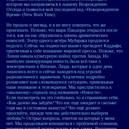
котором мы направляемся к нашему Возрождению.
Отсюда и появился мой последний код «Новорожденное
Время» (New Born Time).
Не прошло и месяца, и я не могу поверить, что же
произошло. Похоже, что ящик Пандоры открылся после
того, как на нас обрушилась лавина драматических
новостей. Театр одного актёра Мубарака продлился
недолго. Сейчас на подмостки вышел президент Каддафи,
притягивая к себе внимание мировой прессы. Похоже, что
Ливия начала культурную войну против Запада. Но
наиболее шокирующая новость была всё-таки о
землетрясении в Японии. Люди, которые в один день
лишились всего и сейчас находятся под угрозой
радиоактивного заражения. Аналитики подробно
разъясняют нам сложившуюся ситуацию, приковывая
наше внимание к телеэкранам. Мы пристрастились к
«мыльному» сериалу под названием «Новости».
Если посмотреть на это глобально, то я спрашиваю себя:
«Как далеко мы зайдём? Что нас еще ожидает и сколько
горя мы в состоянии вынести? Что ещё должно
произойти, прежде чем мы действительно выберем
любовь?» Острые вопросы, ответов на которые у меня
нет. Мы продолжаем копошиться с проблемой сознания,
решение которой нужно искать в нас самих. Внутренне