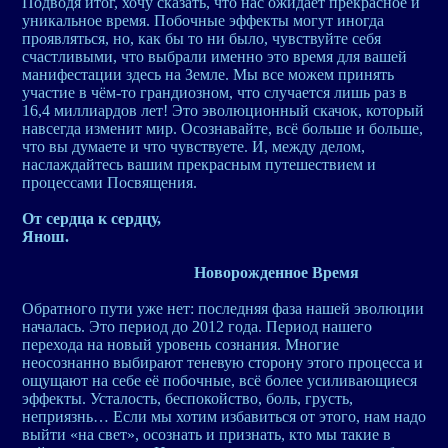
Подводя итог, хочу сказать, что нас ожидает прекрасное и
уникальное время. Побочные эффекты могут иногда
проявляться, но, как бы то ни было, чувствуйте себя
счастливыми, что выбрали именно это время для вашей
манифестации здесь на Земле. Мы все можем принять
участие в чём-то грандиозном, что случается лишь раз в
16,4 миллиардов лет! Это эволюционный скачок, который
навсегда изменит мир. Осознавайте, всё больше и больше,
что вы думаете и что чувствуете. И, между делом,
наслаждайтесь вашим прекрасным путешествием и
процессами Посвящения.
От сердца к сердцу,
Янош.
Новорожденное Время
Обратного пути уже нет: последняя фаза нашей эволюции
началась. Это период до 2012 года. Период нашего
перехода на новый уровень сознания. Многие
неосознанно выбирают теневую сторону этого процесса и
ощущают на себе её побочные, всё более усиливающиеся
эффекты. Усталость, беспокойство, боль, грусть,
неприязнь… Если мы хотим избавиться от этого, нам надо
выйти «на свет», осознать и признать, кто мы такие в