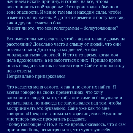
начинаем искать причину, и готовы на всё, чтобы
восстановить своё здоровье. Это происходит обычно в
зоне опасности. Именно там мы и находим силы, чтобы
изменить нашу жизнь. А до того времени я поступаю так,
как и другие: смягчаю боль.
Значит ли это, что мои голограммы – болеутоляющие?
Вспомогательные средства, чтобы держать нашу драму на
расстоянии? Довольно часто я слышу от людей, что они
посещают мои Дни открытых дверей, чтобы
«подзарядиться» энергией. И это в то время, когда моя
цель вдохновлять, а не заботиться о них! Пришло время
опять наладить контакт с моим гидом Сайе и попросить у
него ответы.
Неправильно припарковался
Что касается меня самого, я так и не смог их найти. Я
всегда говорю на своих презентациях, что хочу
вдохновить людей на то, чтобы они сами всё ощущали и
испытывали, но никогда не задумывался над тем, чтобы
воспринимать это буквально. Сайе уже как-то мне
говорил: «Прекрати заниматься «зрелищами». Нужно ли
мне теперь также прекратить раздавать
«болеутоляющие»? Но, в то же время, оказалось, что я сам
причиняю боль, несмотря на то, что чувствую себя