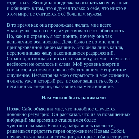
отделаться. Женщина продолжала осыпать меня руганью
и обвинять в том, что я думал только о себе, что никто в
этом мире не считается с её больным мужем.
В то время как она продолжала желать мне всего
«наилучшего» на свете, я чувствовал её озлобленность.
Но, как ни странно, я мог понять, почему она так
вспыльчиво реагировала. Дело было не во мне или в
припаркованной мною машине. Это была лишь капля,
переполнившая чашу накопившихся раздражений.
Странно, но когда я опять сел в машину, от моего чувства
весёлости не осталось и следа. Мой уровень энергии
снизился, и я почувствовал себя уставшим. Неприятное
ощущение. Несмотря на мою открытость и моё сознание,
я опять, уже в который раз, не смог защитить себя от
негативных энергий, оказавших на меня влияние.
Нам можно быть ранимыми
Позже Сайе объяснил мне, что подобное случается
довольно регулярно. Он рассказал, что из-за повышенных
вибраций мы временно становимся более
чувствительными. Если ты, набравшись смелости,
решаешься предстать перед окружением Новым Собой,
появляются люди или ситуации, которые тебя тестируют.