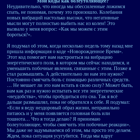
Мои коды как болеутоляющее?
Неудивительно, что иногда мы обессиленные ложимся
спать, не понимая, почему это произошло. Колебания
новых вибраций настолько высоки, что негативные
мысли могут полностью выбить нас из колеи! Это
вызвало у меня вопрос: «Как мы можем с этим
бороться?».
Я подумал об этом, когда несколько недель тому назад мне
пришла информация о коде «Новорожденное Время».
Этот код помогает нам настроиться на вибрацию
энергетического поля, в котором мы сейчас находимся, и
уменьшить побочные явления, связанные с этим. Позже я
стал размышлять. А действительно ли нам это нужно?
Постоянно смягчать боль с помощью различных средств.
… Не мешает ли это нам встать в свою силу? Может быть,
нам как раз и нужно испытать все эти энергетические
«неудобства», чтобы пробудиться ото сна. Так я всё
дальше размышлял, пока не обратился к себе. Я подумал:
«Если я веду нездоровый образ жизни, неправильно
питаюсь и у меня появляется головная боль или
тошнота… Что я тогда делаю? Я принимаю
болеутоляющее, чтобы смягчить эти побочные реакции».
Мы даже не задумываемся об этом, мы просто это делаем.
Ждем, пока ситуация усугубится. Тогда мы вдруг