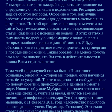
Геометрии, знает, что каждый код оказывает влияние на
определенную часть нашего подсознания. Регулярно мне
задают об этом вопросы. Особенно о том, как лучше
работать с голограммами для достижения максимальных
результатов. По этой причине, с настоящего момента на
сайте будут ежемесячно появляться мои вдохновляющие
статьи, связанные с новейшими кодами. В этих статьях я
буду давать подробную информацию о кодах, энергия
которых наиболее сильна в данный момент. Я буду
объяснять, как на практике можно применять эту энергию
в повседневной жизни. Таким образом, я надеюсь помочь
вам в вашем поиске, кто Вы есть в действительности и
какова Ваша страсть в жизни.
Тема моей предыдущей статьи была «Целостность
сознания», энергия, к которой мы придём, если научимся
жить без осуждений. Также я выразил там своё удивление
по поводу событий, происходящих в данный момент в
мире. Новость об уходе Мубарака с президентского поста
была ещё свежа и, учитывая время, являлась важным
звеном в расшифровке календаря Тун (по предсказаниям
майянцев, с 11 февраля 2011 года человечество поднялось
на последнюю ступень Пирамиды Сознания). Это стало
стартовым сигналом для начала Нового периода, в