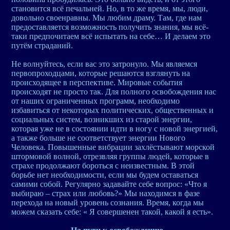
становится всё печальней. Но, в то же время, мы, люди,
довольно своенравны. Мы любим драму. Там, где нам
предоставляется возможность получить знания, мы всё-
таки предпочитаем всё испытать на себе… И делаем это
путём страданий.
Не волнуйтесь, если вас это затронуло. Мы являемся
первопроходцами, которые решаются взглянуть на
происходящее в перспективе. Мировые события
происходят не просто так. Для полного освобождения нас
от наших ограниченных программ, необходимо
избавиться от некоторых политических, общественных и
социальных систем, возникших из старой энергии,
которая уже не в состоянии идти в ногу с новой энергией,
а также больше не соответствует энергии Нового
Человека. Повышенные вибрации захлёстывают морской
штормовой волной, отрезвляя группы людей, которые в
страхе продолжают бороться с неизвестным. В этой
борьбе нет необходимости, если мы будем оставаться
самими собой. Регулярно задавайте себе вопрос: «Что я
выбираю – страх или любовь?» Мы находимся в фазе
перехода на новый уровень сознания. Время, когда мы
можем сказать себе: « Я совершенен такой, какой я есть».