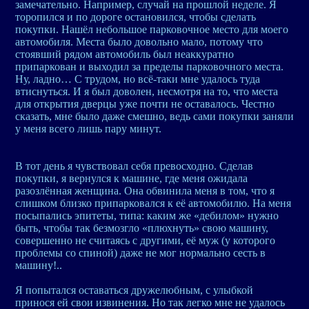
замечательно. Например, случай на прошлой неделе. Я
торопился и по дороге остановился, чтобы сделать
покупки. Нашёл небольшое парковочное место для моего
автомобиля. Места было довольно мало, потому что
стоявший рядом автомобиль был неаккуратно
припаркован и выходил за пределы парковочного места.
Ну, ладно… С трудом, но всё-таки мне удалось туда
втиснуться. И я был доволен, несмотря на то, что места
для открытия дверцы уже почти не оставалось. Честно
сказать, мне было даже смешно, ведь сами покупки заняли
у меня всего лишь пару минут.
В тот день я чувствовал себя превосходно. Сделав
покупки, я вернулся к машине, где меня ожидала
разозлённая женщина. Она обвинила меня в том, что я
слишком близко припарковался к её автомобилю. На меня
посыпались эпитеты, типа: каким же «дебилом» нужно
быть, чтобы так безмозгло «плюхнуть» свою машину,
совершенно не считаясь с другими, её муж (у которого
проблемы со спиной) даже не мог нормально сесть в
машину!..
Я попытался оставаться дружелюбным, с улыбкой
принося ей свои извинения. Но так легко мне не удалось