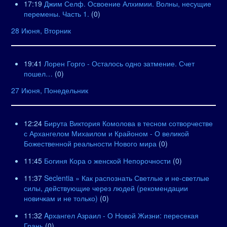
17:19
Джим Селф. Освоение Алхимии. Волны, несущие
перемены. Часть 1.
(0)
28 Июня, Вторник
19:41
Лорен Горго - Осталось одно затмение. Счет
пошел…
(0)
27 Июня, Понедельник
12:24
Бирута Виктория Комолова в тесном сотворчестве
с Архангелом Михаилом и Крайоном - О великой
Божественной реальности Нового мира
(0)
11:45
Богиня Кора о женской Непорочности
(0)
11:37
Seclentia » Как распознать Светлые и не-светлые
силы, действующие через людей (рекомендации
новичкам и не только)
(0)
11:32
Aрхангел Азраил - О Новой Жизни: пересекая
Грань
(0)