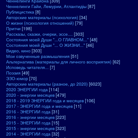
Ченнелинги Крайона
[309]
Ченнелинги Гайи, Лемурии, Атлантидіы
[87]
Публицистика
[8]
Авторские материалы (психология)
[34]
О жизни (психология отношений)
[79]
Притчи
[198]
Рассказы, сказки, очерки, эссе....
[303]
Состояния моей Души "...О ГЛАВНОМ..."
[48]
Состояния моей Души "... О ЖИЗНИ..."
[46]
Видео, кино
[303]
Мои озвученные размышления
[51]
Альтернатива (материалы для личного восприятия)
[62]
Исповедь читателя...
[7]
Поэзия
[49]
ЭЗО-юмор
[70]
Авторские материалы (разное, до 2020)
[6023]
2020 ЭНЕРГИИ года
[114]
2020 - энергии месяцев
[479]
2018 - 2019 ЭНЕРГИИ года и месяцев
[106]
2017 - ЭНЕРГИИ года и месяцев
[11]
2016 - ЭНЕРГИИ года
[31]
2016 - энергии месяцев
[223]
2015 - ЭНЕРГИИ года
[15]
2015 - энергии месяцев
[323]
2014 - ЭНЕРГИИ года
[32]