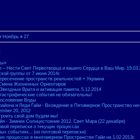
»
Ноябрь
»
27
:
ны»
е – Нести Свет Первотворца и вашего Сердца в Ваш Мир. 19.03.2
ой группы от 7 июня 2014г.
ересечение пространств реальностей + Украина
 Смена Жизненных Ориентиров
Звездные Врата и активация памяти. 5.12.2014
атастрофические события не обязательны!
гословение Воды
айона и Леди Гайи - Вхождение в Пятимерное Пространство на
mber 20, 2012
троить свой дом будем мы!
айя - Зимнее Солнцестояние 2012. Свет Мира (22 декабря)
вой переписки о текущих процессах
ых событиях... (из почтовой переписки)
х процессах в многомерном Пространстве Гайи на 1.02.2013г.