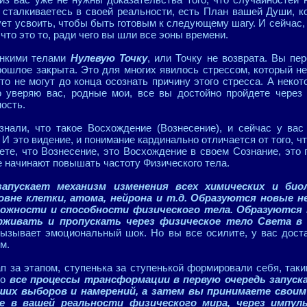
ы сталкиваетесь в своей реальности, есть План вашей Души, ко
ует усвоить, чтобы быть готовым к следующему шагу. И сейчас,
то это то, ради чего вы шли все эоны времени.
онкими телами
Нулевую Точку
, или Точку не возврата. Вы п
ошлое закрыта. Это для многих явилось стрессом, который не
то не могут до конца осознать причину этого стресса. А неко
о уверяю вас, родные мои, все вы достойно пройдете через 
ость.
знали, что такое Восхождение (Вознесение), и сейчас у вас
 И это видение, и понимание кардинально отличается от того, ч
аете, что Вознесение, это Восхождение в своем Сознание, это
е начинают повышать частоту Физического тела.
пускает механизм изменения всех химических и биол
овне клетки, атома, нейрона и т.д. Образуются новые 
ожности и способности физического тела. Образуются 
рживать и пропускать через физическое тело Света в
вызывает эмоциональный шок. Но вы все осилите, у вас дост
м.
п за этапом, ступенька за ступенькой формировали себя, таким
то
все процессы трансформации в первую очередь запуск
аших выборов и намерений, а затем вы принимаете свои
те в вашей реальности физического мира, через импул