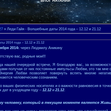
БЛОГ НАТАЛИИ
27
» Леди Гайя - Волшебные даты 2014 года – 12.12 и 21.12
ы 2014 года – 12.12 и 21.12
оября 2014
г. через Людмилу Аникину
тствую вас, родные мои!!!
да нашей очередной встрече, Я благодарю вас, за возможност
цами получая от них постоянные импульсы Любви, это так мне 
Энергия Любви позволяет повернуть вспять многие негати
скаются человеческим сознанием.
 о ваших физических носителях и о важности равновесия в точк
х дат в уходящем году –
12.12
и
21.12
.
му человеку, который в текущем моменте является Жив
з вас уже не нужны доказательства того, что случайностей н