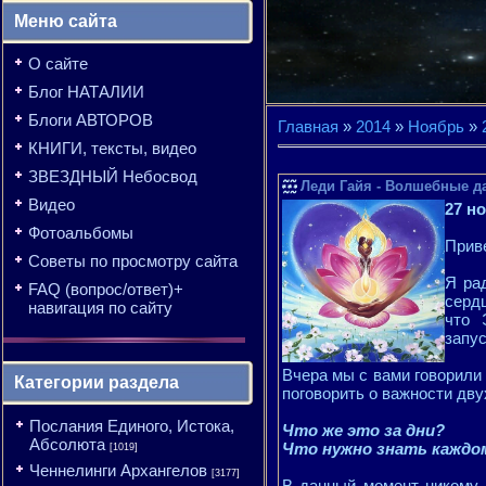
Меню сайта
О сайте
Блог НАТАЛИИ
Блоги АВТОРОВ
Главная
»
2014
»
Ноябрь
»
КНИГИ, тексты, видео
ЗВЕЗДНЫЙ Небосвод
Леди Гайя - Волшебные дат
Видео
27 н
Фотоальбомы
Приве
Советы по просмотру сайта
Я ра
FAQ (вопрос/ответ)+
серд
навигация по сайту
что 
запу
Вчера мы с вами говорили
Категории раздела
поговорить о важности дву
Послания Единого, Истока,
Что же это за дни?
Абсолюта
Что нужно знать каждо
[1019]
Ченнелинги Архангелов
[3177]
В данный момент никому и