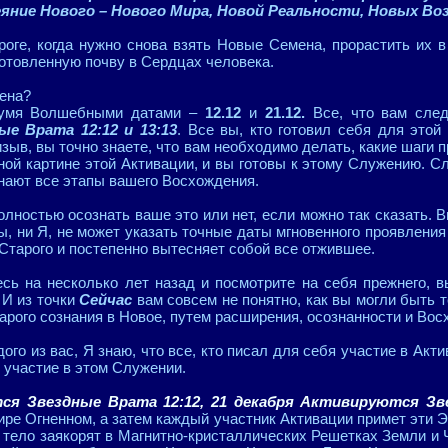
еяние Нового – Нового Мира, Новой Реальности, Новых В
роге, когда нужно снова взять Новые Семена, прорастить их
готовленную почву в Сердцах человека.
мена?
вумя Волшебными датами –
12.12
и
21.12.
Все, что вам след
ые Врата 12:12 и 13:13
. Все вы, кто готовил себя для этой
ыв, вы точно знаете, что вам необходимо делать, какие шаги 
ной картине этой Активации, и вы готовы к этому Служению. С
знают все этапы вашего Восхождения.
олностью осознать ваше это или нет, если можно так сказать. В
вы, ни Я, не может указать точные даты мгновенного проявлени
Старого и постепенно вытесняет собой все отжившее.
сь на несколько лет назад и посмотрите на себя прежнего, 
 И из точки
Сейчас
вам совсем не понятно, как вы могли быть т
тарого сознания в Новое, путем расширения, осознанности и В
ого из вас, Я знаю, что все, кто писал для себя участие в Акт
т участие в этом Служении.
ся Звездные Врата 12:12, 21 декабря Активируются Зв
ире Огненном, а затем каждый участник Активации примет эти Э
 тело заякорят в Магнитно-кристаллических Решетках Земли и 