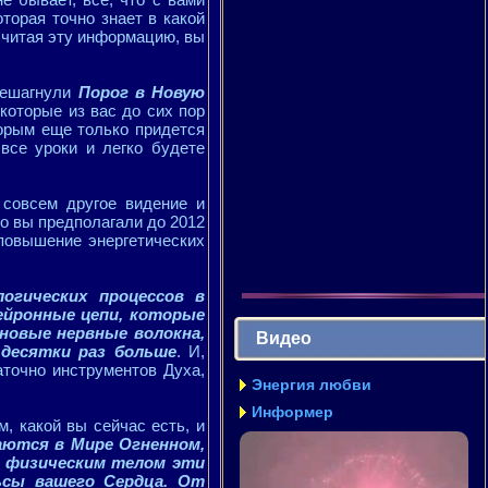
торая точно знает в какой
 читая эту информацию, вы
ерешагнули
Порог в Новую
которые из вас до сих пор
торым еще только придется
все уроки и легко будете
 совсем другое видение и
то вы предполагали до 2012
 повышение энергетических
огических процессов в
нейронные цепи, которые
новые нервные волокна,
Видео
 десятки раз больше
. И,
аточно инструментов Духа,
Энергия любви
Информер
, какой вы сейчас есть, и
аются в Мире Огненном,
м физическим телом эти
ьсы вашего Сердца. От