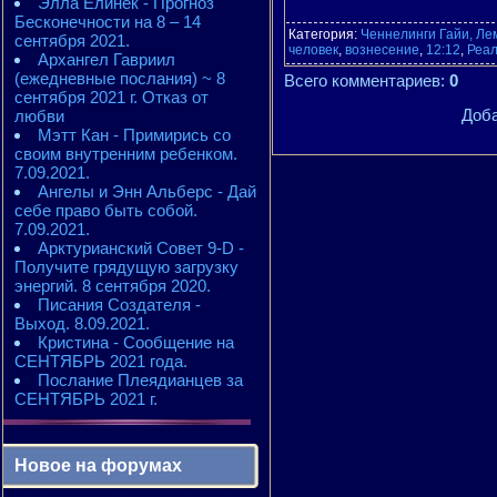
Элла Елинек - Прогноз
Бесконечности на 8 – 14
Категория
:
Ченнелинги Гайи, Ле
сентября 2021.
человек
,
вознесение
,
12:12
,
Реал
Архангел Гавриил
(ежедневные послания) ~ 8
Всего комментариев
:
0
сентября 2021 г. Отказ от
Доба
любви
Мэтт Кан - Примирись со
своим внутренним ребенком.
7.09.2021.
Ангелы и Энн Альберс - Дай
себе право быть собой.
7.09.2021.
Арктурианский Совет 9-D -
Получите грядущую загрузку
энергий. 8 сентября 2020.
Писания Создателя -
Выход. 8.09.2021.
Кристина - Сообщение на
СЕНТЯБРЬ 2021 года.
Послание Плеядианцев за
СЕНТЯБРЬ 2021 г.
Новое на форумах