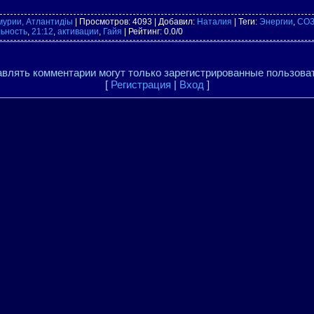
мурии, Атлантидіы
|
Просмотров
: 4093 |
Добавил
:
Наталия
|
Теги
:
Энергии
,
СО
ьность
,
21:12
,
активации
,
Гайя
|
Рейтинг
:
0.0
/
0
влять комментарии могут только зарегистрированные пользова
[
Регистрация
|
Вход
]