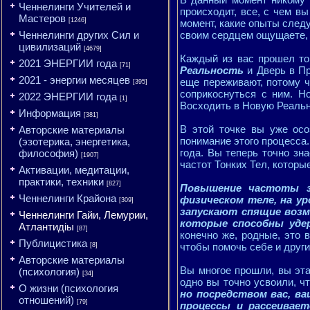
Ченнелинги Учителей и
происходит, все, с чем в
Мастеров
[1246]
момент, какие опыты след
Ченнелинги других Сил и
своим сердцем ощущаете, ч
цивилизаций
[4679]
Каждый из вас прошел т
2021 ЭНЕРГИИ года
[71]
Реальность
и Дверь в Пр
2021 - энергии месяцев
еще переживают, потому ч
[395]
соприкоснуться с ним. Н
2022 ЭНЕРГИИ года
[1]
Восходить в Новую Реальн
Информация
[381]
В этой точке вы уже осо
Авторские материалы
понимание этого процесса.
(эзотерика, энергетика,
года. Вы теперь точно зн
философия)
[1907]
частот Тонких Тел, которы
Активации, медитации,
практики, техники
[827]
Повышение частоты за
Ченнелинги Крайона
физическом теле, на ур
[309]
запускают спящие возм
Ченнелинги Гайи, Лемурии,
которые способны уде
Атлантидіы
[87]
конечно же, родные, это 
Публицистика
чтобы помочь себе и други
[8]
Авторские материалы
Вы многое прошли, вы эта
(психология)
[34]
одно вы точно усвоили, ч
О жизни (психология
но посредством вас, в
отношений)
[79]
процессы и рассеивае