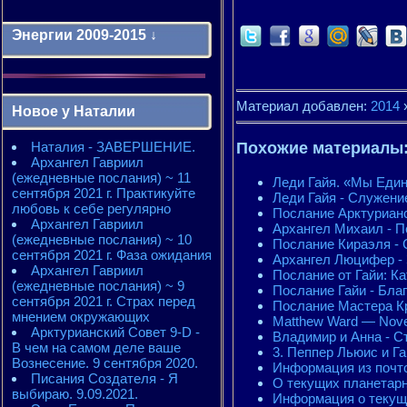
Энергии 2009-2015 ↓
Энергии 2009-2011 годы
2010 - энергии месяцев
Материал добавлен:
2014
Новое у Наталии
2010 - ЭНЕРГИИ года
2011 - энергии месяцев
Наталия - ЗАВЕРШЕНИЕ.
2011 - ЭНЕРГИИ года
Похожие материалы
Архангел Гавриил
2012 - энергии месяцев
(ежедневные послания) ~ 11
2012 - ЭНЕРГИИ года
Леди Гайя. «Мы Еди
сентября 2021 г. Практикуйте
2013 - энергии месяцев
Леди Гайя - Служени
любовь к себе регулярно
2013 - ЭНЕРГИИ года
Послание Арктурианск
Архангел Гавриил
2014 - энергии месяцев
Архангел Михаил - П
(ежедневные послания) ~ 10
2014 - ЭНЕРГИИ года
Послание Кираэля -
сентября 2021 г. Фаза ожидания
2015 - энергии месяцев
Архангел Люцифер - 
Архангел Гавриил
2015 - ЭНЕРГИИ года
Послание от Гайи: К
(ежедневные послания) ~ 9
Послание Гайи - Бла
сентября 2021 г. Страх перед
Послание Мастера Кр
мнением окружающих
Matthew Ward — Nove
Арктурианский Совет 9-D -
Владимир и Анна - С
В чем на самом деле ваше
3. Пеппер Льюис и Г
Вознесение. 9 сентября 2020.
Информация из почто
Писания Создателя - Я
О текущих планетарн
выбираю. 9.09.2021.
Информация о текущи