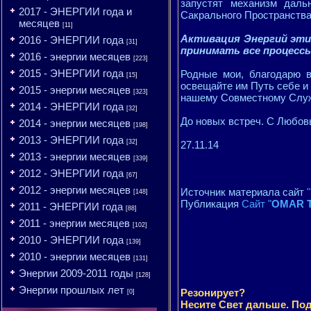
запустят механизм даль
2017 - ЭНЕРГИИ года и
Сакрального Пространства
месяцев
[11]
Активация Энергий эти
2016 - ЭНЕРГИИ года
[31]
принимать все процесс
2016 - энергии месяцев
[223]
2015 - ЭНЕРГИИ года
Родные мои, благодарю в
[15]
освещайте им Путь себе и 
2015 - энергии месяцев
[323]
нашему Совместному Слу
2014 - ЭНЕРГИИ года
[32]
До новых встреч. С Любов
2014 - энергии месяцев
[198]
2013 - ЭНЕРГИИ года
[32]
27.11.14
2013 - энергии месяцев
[339]
2012 - ЭНЕРГИИ года
[67]
2012 - энергии месяцев
Источник материала сайт
[148]
Публикация
Сайт "
OMAR T
2011 - ЭНЕРГИИ года
[88]
2011 - энергии месяцев
[102]
2010 - ЭНЕРГИИ года
[139]
2010 - энергии месяцев
[131]
Энергии 2009-2011 годы
[128]
Энергии прошлых лет
Резонирует?
[0]
Несите Свет дальше. Под