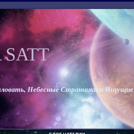
 SATT
ловать, Небесные Странники и Ищущие