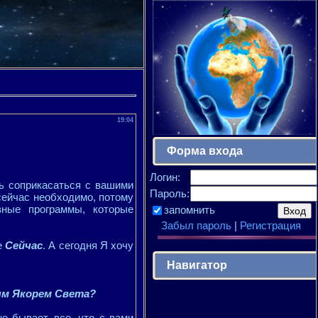
19:04
Форма входа
Логин:
ь соприкасаться с вашими
Пароль:
сейчас необходимо, потому
вные программы, которые
запомнить
Забыл пароль
|
Регистрация
е
Сейчас
. А сегодня Я хочу
Навигатор
ым Якорем Света?
е бывает, все, что с вами