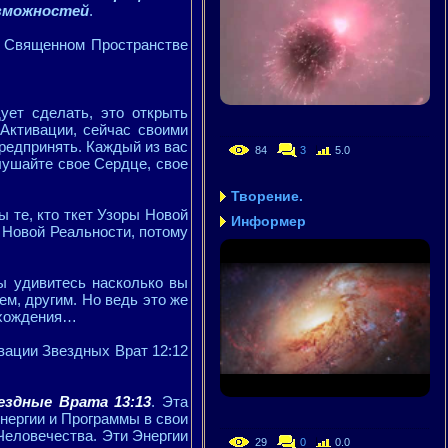
озможностей
.
 в Священном Пространстве
ует сделать, это открыть
 Активации, сейчас своими
предпринять. Каждый из вас
84
3
5.0
лушайте свое Сердце, свое
Творение.
ы те, кто ткет Узоры Новой
Информер
я Новой Реальности, потому
вы удивитесь насколько вы
ем, другим. Но ведь это же
осхождения…
ивации Звездных Врат 12:12
ездные Врата 13:13
. Эта
нергии и Программы в свои
Человечества. Эти Энергии
29
0
0.0