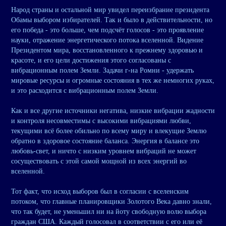
Народ страны и остальной мир увидел переизбрание президента
Обамы выбором избирателей. Так и было в действительности, но
его победа - это больше, чем подсчёт голосов - это проявление
науки, отражение энергетического потока вселенной. Видение
Президентом мира, восстановленного к прежнему здоровью и
красоте, и его цели достижения этого согласованы с
вибрационным полем Земли. Задачи г-на Ромни - удержать
мировые ресурсы и огромные состояния в тех же немногих руках,
и это расходится с вибрационным полем Земли.
Как и все другие источники негатива, низкие вибрации жадности
и контроля несовместимы с высокими вибрациями любви,
текущими всё более обильно по всему миру и влекущие Землю
обратно в здоровое состояние баланса. Энергия в балансе это
любовь-свет, и ничто с низким уровнем вибраций не может
сосуществовать с этой самой мощной из всех энергий во
вселенной.
Тот факт, что исход выборов был в согласии с вселенским
потоком, что главные планировщики Золотого Века давно знали,
что так будет, не уменьшил ни на йоту свободную волю выбора
граждан США. Каждый голосовал в соответствии с его или её