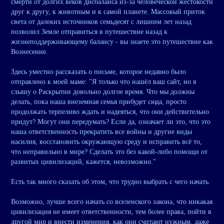
смерти от долгих веков дисбаланса из-за человеческой жестокости
друг к другу, к животным и к самой планете. Массовый приток
света от далеких источников семьдесят с лишним лет назад
позволил Земле отправиться в путешествие назад к
жизнеподдерживающему балансу - вы знаете это путешествие как
Вознесение.
Здесь уместно рассказать о письме, которое недавно было
отправлено к моей маме: "Я только что нашёл ваш сайт, но я
слышу о Раскрытии довольно долгое время. Что мы должны
делать, пока наша внеземная семья прибудет сюда, просто
продолжать терпеливо ждать и надеяться, что они действительно
придут? Могут они передумать? Если да, означает ли это, что это
наша ответственность прекратить все войны и другие виды
насилия, восстановить окружающую среду и исправить всё то,
что неправильно в мире? Сделать это без какой-либо помощи от
развитых цивилизаций, кажется, невозможно."
Есть так много сказать об этом, что трудно выбрать с чего начать.
Возможно, лучше всего начать со вселенского закона, что никакая
цивилизация не имеет ответственности, тем более права, пойти в
другой мир и внести изменения, как они считают нужным, даже