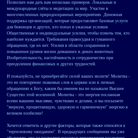
Позвольте нам дать вам несколько примеров. Локальные и
международные слёты и медитации за мир. Участие в
многочисленных природоохранных мероприятиях. Денежная
поддержка организаций, которые предоставляют базовые услуги
для беженцев и других, кто попал в ужасные условия.
Общественные и индивидуальные усилия, чтобы помочь тем, кто
наиболее нуждается. Требования правосудия и гуманного
обращения, где их нет. Усилия в области сохранения и
повышения уровня жизни домашних и диких животных.
Изобретательность, настойчивость и сотрудничество при
преодолении финансовых и других трудностей.
И пожалуйста, не пренебрегайте силой ваших молитв! Молитва -
это не повторение знакомых слов в церкви или в личных
обращениях к Богу, каким бы именем вы не называли Высшее
Существо этой вселенной. Молитва - это энергия посланная
всеми вашими мыслями, чувствами и делами, и вы посылаете
"мирную, процветающую, здоровую и гармоничную" энергию в
великом изобилии!
Хочется отметить и другие факторы, которые также относятся к
"терпеливому ожиданию". В предыдущих сообщениях мы уже
объясняли, что не позволяет массовые приземления последние