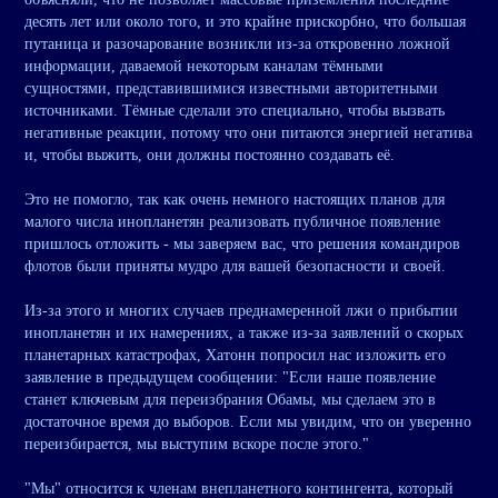
десять лет или около того, и это крайне прискорбно, что большая
путаница и разочарование возникли из-за откровенно ложной
информации, даваемой некоторым каналам тёмными
сущностями, представившимися известными авторитетными
источниками. Тёмные сделали это специально, чтобы вызвать
негативные реакции, потому что они питаются энергией негатива
и, чтобы выжить, они должны постоянно создавать её.
Это не помогло, так как очень немного настоящих планов для
малого числа инопланетян реализовать публичное появление
пришлось отложить - мы заверяем вас, что решения командиров
флотов были приняты мудро для вашей безопасности и своей.
Из-за этого и многих случаев преднамеренной лжи о прибытии
инопланетян и их намерениях, а также из-за заявлений о скорых
планетарных катастрофах, Хатонн попросил нас изложить его
заявление в предыдущем сообщении: "Если наше появление
станет ключевым для переизбрания Обамы, мы сделаем это в
достаточное время до выборов. Если мы увидим, что он уверенно
переизбирается, мы выступим вскоре после этого."
"Мы" относится к членам внепланетного контингента, который