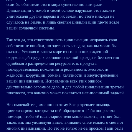
если бы обитатели этого мира существенно выиграли.
Цивилизации с тьмой в своей основе нарушали этот закон и
уничтожали другие народы и их земли, но этого никогда не
случалось на Земле, и лишь светлые цивилизации где-то возле
вашей солнечной системы.
Так что да, это ответственность цивилизации исправить свои
собственные ошибки, но здесь есть западня, как вы могли бы
сказать. Условия в вашем мире из сильно поврежденной
окружающей среды к состоянию вечной вражды и бессовестно
однобокого распределения ресурсов есть продукты
последовательных поколений агрессивности, жестокости,
жадности, коррупции, обмана, халатности и злоупотреблений
вашей цивилизации. Исправление всех этих ошибок
действительно огромное дело, и для любой цивилизации третьей
плотности, это конечно может показаться невыполнимой задачей.
Не сомневайтесь, именно поэтому Бог разрешает помощь
цивилизациям, которые за ней обращаются. Гайя попросила
помощи, чтобы её планетарное тело могло выжить, и ответ был
таков, как мы упомянули выше, вливание спасительного света от
многих цивилизаций. Но это не только из-за просьбы Гайи была