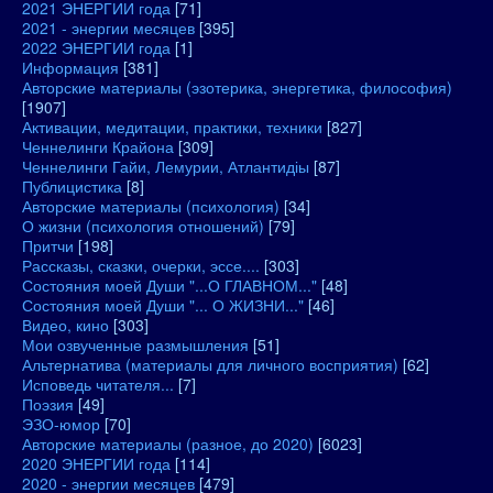
2021 ЭНЕРГИИ года
[71]
2021 - энергии месяцев
[395]
2022 ЭНЕРГИИ года
[1]
Информация
[381]
Авторские материалы (эзотерика, энергетика, философия)
[1907]
Активации, медитации, практики, техники
[827]
Ченнелинги Крайона
[309]
Ченнелинги Гайи, Лемурии, Атлантидіы
[87]
Публицистика
[8]
Авторские материалы (психология)
[34]
О жизни (психология отношений)
[79]
Притчи
[198]
Рассказы, сказки, очерки, эссе....
[303]
Состояния моей Души "...О ГЛАВНОМ..."
[48]
Состояния моей Души "... О ЖИЗНИ..."
[46]
Видео, кино
[303]
Мои озвученные размышления
[51]
Альтернатива (материалы для личного восприятия)
[62]
Исповедь читателя...
[7]
Поэзия
[49]
ЭЗО-юмор
[70]
Авторские материалы (разное, до 2020)
[6023]
2020 ЭНЕРГИИ года
[114]
2020 - энергии месяцев
[479]