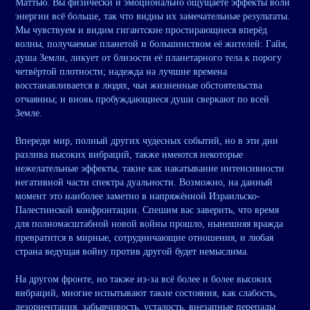
Маттью. Вы физически и эмоционально ощущаете эффекты волн
энергии всё больше, так что видны их замечательные результаты.
Мы чувствуем и видим гигантские простирающиеся вперёд
волны, получаемые планетой и большинством её жителей: Гайя,
душа Земли, ликует от близости её планетарного тела к порогу
четвёртой плотности; надежда на лучшие времена
восстанавливается в людях, чьи жизненные обстоятельства
отчаянны; и вновь пробуждающиеся души сверкают по всей
Земле.
Впереди мир, полный других чудесных событий, но в эти дни
разлива высоких вибраций, также имеются некоторые
нежелательные эффекты, такие как накатывание интенсивности
негативной части спектра дуальности. Возможно, на данный
момент это наиболее заметно в напряжённой Израильско-
Палестинской конфронтации. Спешим вас заверить, что время
для полномасштабной новой войны прошло, нынешняя вражда
превратится в мирные, сотрудничающие отношения, и любая
страна ведущая войну против другой будет немыслима.
На другом фронте, но также из-за всё более и более высоких
вибраций, многие испытывают такие состояния, как слабость,
дезориентация, забывчивость, усталость, внезапные перепады