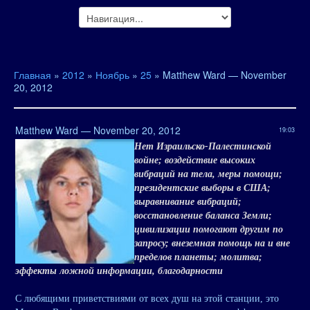
Главная
»
2012
»
Ноябрь
»
25
» Matthew Ward — November
20, 2012
Matthew Ward — November 20, 2012
19:03
Нет Израильско-Палестинской
войне; воздействие высоких
вибраций на тела, меры помощи;
президентские выборы в США;
выравнивание вибраций;
восстановление баланса Земли;
цивилизации помогают другим по
запросу; внеземная помощь на и вне
пределов планеты; молитва;
эффекты ложной информации, благодарности
С любящими приветствиями от всех душ на этой станции, это