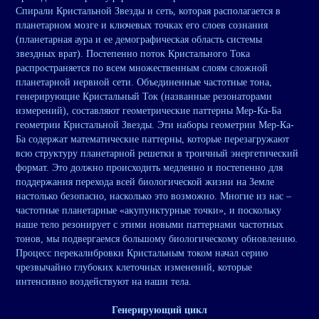
Спирали Кристальной Звезды и сеть, которая располагается в
планетарном мозге и ключевых точках его слоев сознания
(планетарная аура и ее демографическая область системы
звездных врат). Постепенно поток Кристального Тока
распространяется по всем множественным слоям сложной
планетарной нервной сети. Объединенные частотные тона,
генерирующие Кристальный Ток (названные резонаторами
измерений), составляют геометрические паттерны Мер-Ка-Ба
геометрии Кристальной Звезды. Эти наборы геометрии Мер-Ка-
Ба содержат математические паттерны, которые перезагружают
всю структуру планетарной решетки в троичный энергетический
формат. Это должно происходить медленно и постепенно для
поддержания перехода всей биологической жизни на Земле
настолько безопасно, насколько это возможно. Многие из нас –
частотные планетарные «акупунктурные точки», и поскольку
наше тело резонирует с этими новыми паттернами частотных
тонов, мы подвергаемся большому биологическому обновлению.
Процесс перекалибровки Кристальным током начал серию
чрезвычайно глубоких клеточных изменений, которые
интенсивно воздействуют на наши тела.
Генерирующий цикл