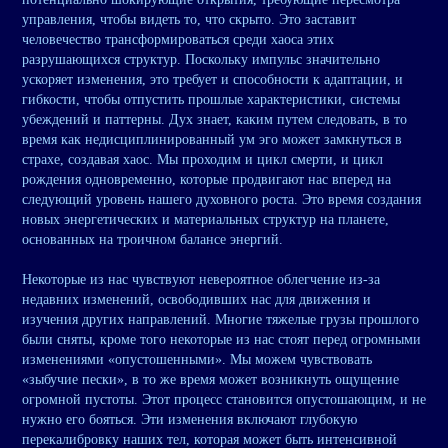
управления, чтобы видеть то, что скрыто. Это заставит
человечество трансформироваться среди хаоса этих
разрушающихся структур. Поскольку импульс значительно
ускоряет изменения, это требует и способности к адаптации, и
гибкости, чтобы отпустить прошлые характеристики, системы
убеждений и паттерны. Дух знает, каким путем следовать, в то
время как недисциплинированный ум эго может замкнуться в
страхе, создавая хаос. Мы проходим и цикл смерти, и цикл
рождения одновременно, которые продвигают нас вперед на
следующий уровень нашего духовного роста. Это время создания
новых энергетических и материальных структур на планете,
основанных на троичном балансе энергий.
Некоторые из нас чувствуют невероятное облегчение из-за
недавних изменений, освободивших нас для движения и
изучения других направлений. Многие тяжелые грузы прошлого
были сняты, кроме того некоторые из нас стоят перед огромными
изменениями «опустошенными». Мы можем чувствовать
«зыбучие пески», в то же время может возникнуть ощущение
огромной пустоты. Этот процесс становится опустошающим, и не
нужно его бояться. Эти изменения включают глубокую
перекалибровку наших тел, которая может быть интенсивной