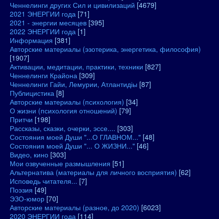
Ченнелинги других Сил и цивилизаций
[4679]
2021 ЭНЕРГИИ года
[71]
2021 - энергии месяцев
[395]
2022 ЭНЕРГИИ года
[1]
Информация
[381]
Авторские материалы (эзотерика, энергетика, философия)
[1907]
Активации, медитации, практики, техники
[827]
Ченнелинги Крайона
[309]
Ченнелинги Гайи, Лемурии, Атлантидіы
[87]
Публицистика
[8]
Авторские материалы (психология)
[34]
О жизни (психология отношений)
[79]
Притчи
[198]
Рассказы, сказки, очерки, эссе....
[303]
Состояния моей Души "...О ГЛАВНОМ..."
[48]
Состояния моей Души "... О ЖИЗНИ..."
[46]
Видео, кино
[303]
Мои озвученные размышления
[51]
Альтернатива (материалы для личного восприятия)
[62]
Исповедь читателя...
[7]
Поэзия
[49]
ЭЗО-юмор
[70]
Авторские материалы (разное, до 2020)
[6023]
2020 ЭНЕРГИИ года
[114]