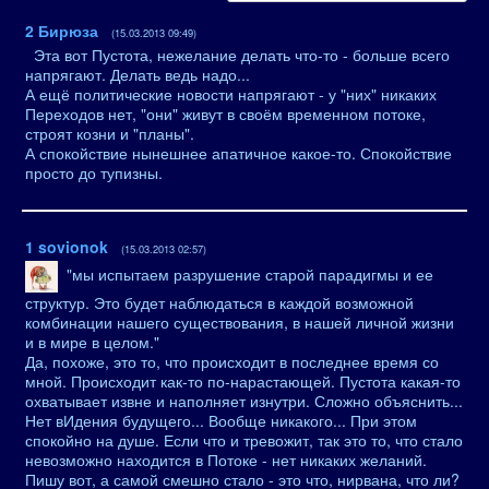
2
Бирюза
(15.03.2013 09:49)
Эта вот Пустота, нежелание делать что-то - больше всего
напрягают. Делать ведь надо...
А ещё политические новости напрягают - у "них" никаких
Переходов нет, "они" живут в своём временном потоке,
строят козни и "планы".
А спокойствие нынешнее апатичное какое-то. Спокойствие
просто до тупизны.
1
sovionok
(15.03.2013 02:57)
"мы испытаем разрушение старой парадигмы и ее
структур. Это будет наблюдаться в каждой возможной
комбинации нашего существования, в нашей личной жизни
и в мире в целом."
Да, похоже, это то, что происходит в последнее время со
мной. Происходит как-то по-нарастающей. Пустота какая-то
охватывает извне и наполняет изнутри. Сложно объяснить...
Нет вИдения будущего... Вообще никакого... При этом
спокойно на душе. Если что и тревожит, так это то, что стало
невозможно находится в Потоке - нет никаких желаний.
Пишу вот, а самой смешно стало - это что, нирвана, что ли?