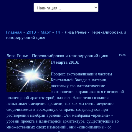
Главная
»
2013
»
Март
»
14
» Лиза Ренье - Перекалибровка и
генерирующий цикл
Лиза Ренье - Перекалибровка и генерирующий цикл
15:06
14 марта 2013
г.
Процесс экстернализации частоты
Кристальной Звезды в материи,
поскольку его математические
соотношения выравниваются с основной
планетарной архитектурой, начался. Наше тело сознания
испытывает смещение времени, так как мы очень медленно
сворачиваемся в восходящую спираль, создающуюся при
растворении мембран времени. Эти мембраны «времени» -
уровни проекта в планетарной архитектуре, существующие во
множественных слоях измерений, они «синонимичны» со