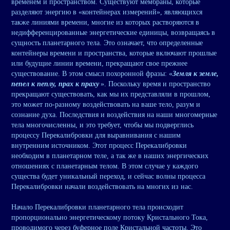
временем и пространством. Существуют мембраны, которые
разделяют энергию в «контейнерах измерений», являющихся
также линиями времени, многие из которых растворяются в
недифференцированные энергетические единицы, возвращаясь в
сущность планетарного тела. Это означает, что определенные
контейнеры времени и пространства, которые включают прошлые
или будущие линии времени, прекращают свое прежнее
существование. В этом смысл похоронной фразы: «
Земля к земле,
пепел к пеплу, прах к праху
». Поскольку время и пространство
прекращают существовать, как мы их представляли в прошлом,
это может по-разному воздействовать на ваше тело, разум и
сознание духа. Последствия и воздействия на наши многомерные
тела многочисленны, и это требует, чтобы мы подверглись
процессу Перекалибровки для выравнивания с нашим
внутренним источником. Этот процесс Перекалибровки
необходим в планетарном теле, а так же в наших энергических
отношениях с планетарным телом. В этом случае у каждого
существа будет уникальный переход, и сейчас волны процесса
Перекалибровки начали воздействовать на многих из нас.
Начало Перекалибровки планетарного тела происходит
пропорционально энергетическому потоку Кристального Тока,
проводимого через буферное поле Кристальной частоты. Это