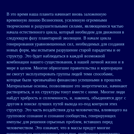
В это время наша планета начинает вновь заложенную
временную линию Вознесения, усиленную огромными
творческими и разрушительными силами, являющимися частью
начала естественного цикла, который необходим для движения в
следующую фазу планетарной эволюции. В начале цикла
генерирования уравновешенных сил, необходимых для создания
новых форм, мы испытаем разрушение старой парадигмы и ее
структур. Это будет наблюдаться в каждой возможной
комбинации нашего существования, в нашей личной жизни и в
мире в целом. Многие обрюзгшие правительства и корпорации
не смогут эксплуатировать группы людей теми способами,
которые были чрезвычайно финансово успешными в прошлом.
Материальные основы, позволявшие это энергетически, начинают
растворяться, и их структуры тонут вместе с ними. Многие люди
найдут храбрость и сплоченность, и, наконец, объединятся друг с
другом в поиске лучших путей выхода из-под контроля этих
структур. Это часть воздействия духа человечества, влияющего на
групповое сознание и сознание сообщества, генерирующих
импульс для решения серьезных проблем, вставших перед
человечеством. Это означает, что в массы придут многие
потенциально шокирующие открытия, требующие пересмотра