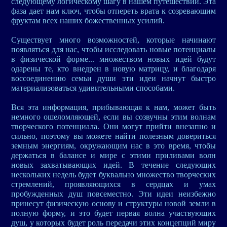
следующему логическому шагу в нашем путешествии. Эта
фаза дает нам ключ, чтобы отпереть врата к созревающим
фруктам всех наших божественных усилий.
Существует много возможностей, которые начинают
появляться для нас, чтобы исследовать новые потенциалы
в физической форме... множеством новых идей будут
одарены те, кто внедрен в новую матрицу, и благодаря
воссоединению семьи души эти идеи начнут быстро
материализоваться удивительными способами.
Вся эта информация, прибывающая к нам, может быть
немного ошеломляющей, если вы созвучны этим волнам
творческого потенциала. Они могут прийти внезапно и
сильно, поэтому вы можете найти полезным довериться
земным энергиям, окружающим нас в это время, чтобы
держаться в балансе и мире с этими приливами волн
новых захватывающих идей. В течение следующих
нескольких недель будет буквально множество творческих
стремлений, проявляющихся в сердцах и умах
пробужденных душ повсеместно. Эти идеи неизбежно
принесут физическую основу и структуры новой земли в
полную форму, и это будет первая волна участвующих
душ, у которых будет роль передачи этих концепций миру