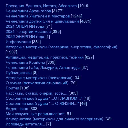
Послания Единого, Истока, Абсолюта
[1019]
Ченнелинги Архангелов
[3177]
Ченнелинги Учителей и Мастеров
[1246]
Ченнелинги других Сил и цивилизаций
[4679]
2021 ЭНЕРГИИ года
[71]
2021 - энергии месяцев
[395]
2022 ЭНЕРГИИ года
[1]
Информация
[381]
Авторские материалы (эзотерика, энергетика, философия)
[1907]
Активации, медитации, практики, техники
[827]
Ченнелинги Крайона
[309]
Ченнелинги Гайи, Лемурии, Атлантидіы
[87]
Публицистика
[8]
Авторские материалы (психология)
[34]
О жизни (психология отношений)
[79]
Притчи
[198]
Рассказы, сказки, очерки, эссе....
[303]
Состояния моей Души "...О ГЛАВНОМ..."
[48]
Состояния моей Души "... О ЖИЗНИ..."
[46]
Видео, кино
[303]
Мои озвученные размышления
[51]
Альтернатива (материалы для личного восприятия)
[62]
Исповедь читателя...
[7]