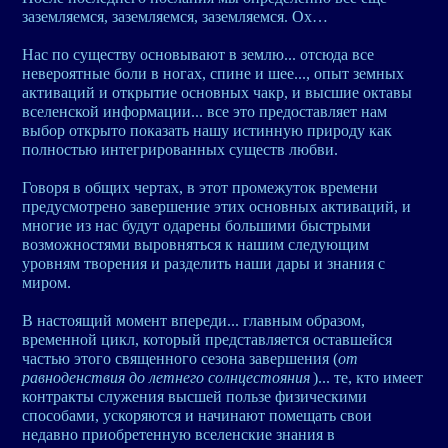
заземляемся, заземляемся, заземляемся. Ох…
Нас по существу основывают в землю... отсюда все
невероятные боли в ногах, спине и шее..., опыт земных
активаций и открытие основных чакр, и высшие октавы
вселенской информации... все это предоставляет нам
выбор открыто показать нашу истинную природу как
полностью интегрированных существ любви.
Говоря в общих чертах, в этот промежуток времени
предусмотрено завершение этих основных активаций, и
многие из нас будут одарены большими быстрыми
возможностями выровняться к нашим следующим
уровням творения и разделить наши дары и знания с
миром.
В настоящий момент впереди... главным образом,
временной цикл, который представляется оставшейся
частью этого священного сезона завершения (
от
равноденствия до летнего солнцестояния
)... те, кто имеет
контракты служения высшей пользе физическими
способами, ускоряются и начинают помещать свои
недавно приобретенную вселенские знания в