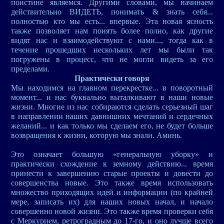
поистине являемся. Другими словами, мы начинаем
действительно ВИДЕТЬ, понимать & знать себя...
полностью кто мы есть... впервые. Эта новая ясность
также позволяет нам понять более полно, как другие
видят нас и взаимодействуют с нами..., тогда как в
течение прошедших нескольких лет мы были так
погружены в процесс, что не могли видеть за его
пределами.
Практически говоря
Мы находимся на главном перекрестке... в поворотный
момент... и нас буквально выталкивают в наши новые
жизни. Многие из нас собираются сделать серьезный шаг
в направлении наших давнишних мечтаний и сердечных
желаний... и как только мы сделаем его, не будет больше
возвращения к жизни, которую мы знали. Аминь.
Это означает большую «генеральную уборку» и
практически схождение к земному действию... время
принести к завершению старые проекты и довести до
совершенства новые. Это также время использовать
множество приходящих идей и информации (по крайней
мере, записать их) для наших новых начал, и начало
совершенно новой жизни. Это также время проверки себя
с Меркурием, ретроградным до 17-го, и оно лучше всего