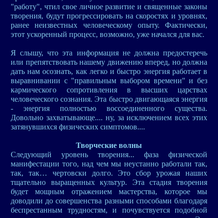
"работу", чтил свое личное развитие и священные законы
творения, будут прогрессировать на скоростях и уровнях,
ранее неизвестных человеческому опыту. Фактически,
этот ускоренный процесс, возможно, уже начался для вас.
Я слышу, что эта информация не должна предостеречь
или препятствовать нашему движению вперед, но должна
дать нам осознать, как легко и быстро энергия работает в
выравнивании с "правильным выбором времени" и без
кармического сопротивления в высших царствах
человеческого сознания. Эта быстро двигающаяся энергия
- энергия полностью воссоединенного существа.
Довольно захватывающе.... ну, за исключением всех этих
затянувшихся физических симптомов....
Творческие волны
Следующий уровень творения... фаза физической
манифестации того, над чем мы неустанно работали так,
так, так… чертовски долго. Это сбор урожая наших
тщательно выращенных культур. Эта стадия творения
будет мощным отражением мастерства, которое мы
доводили до совершенства разными способами благодаря
беспрестанным трудностям, и почувствуется подобной