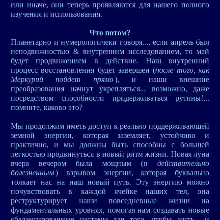
или иначе, они теперь проявляются для нашего полного
изучения и использования.
Что потом?
Планетарно и нумерологичеки говоря..., если апрель был
неподвижностью & внутренним исследованием, то май
будет продвижением в действие. Наш внутренний
процесс восстановления будет завершен (
после того, как
Меркурий пойдет прямо
), и наши внешние
преобразования начнут укрепляться... возможно, даже
посредством способности придерживаться рутины!...
помните, каково это?
Мы продолжим иметь доступ к реально поддерживающей
земной энергии, которая заземляет, устойчиво и
практично, и мы должны быть способны с большей
легкостью продвинуться в новый ритм жизни. Новая луна
вчера вечером была мощным (
и действительно
болезненным
) взрывом энергии, которая буквально
толкает нас на наш новый путь. Эту энергию можно
почувствовать в каждой ячейке наших тел, она
реструктурирует наши повседневные жизни на
фундаментальных уровнях, помогая нам создавать новые
сбалансированные системы для того, чтобы жить... и