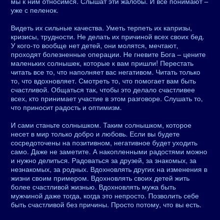
мы к ним относимся. Слышат эти жалобы. И все понимают –
уже с пеленок.
Видеть их сильные качества. Уметь терпеть их капризы,
кризисы, трудности. Не делать их причиной всех своих бед.
У кого-то вообще нет детей, они молятся, мечтают,
проходят болезненные операции. Не гневите Бога – цените
маленьких солнышек, которые к вам пришли! Перестать
читать все то, что наполняет вас негативом. Читать только
то, что вдохновляет. Смотреть то, что помогает вам быть
счастливой. Общаться так, чтобы это делало счастливее
всех, кто принимает участие в этом разговоре. Слушать то,
что приносит радость и оптимизм.
И сами станьте солнышком. Таким солнышком, которое
несет в мир только добро и любовь. Если вы будете
сосредоточены на позитивном, негативное будет уходить
само. Даже не заметите. А накопленными радостями можно
и нужно делиться. Радоваться за друзей, за знакомых, за
незнакомых, за родных. Вдохновлять других на изменения в
жизни своим примером. Вдохновлять своих детей жить
более счастливой жизнью. Вдохновлять мужа быть
мужчиной даже тогда, когда это непросто. Позволить себе
быть счастливой без причины. Просто потому, что вы есть.