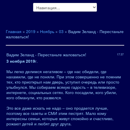
Главная
»
2019
»
Ноябрь
»
03
» Вадим Зеланд - Перестаньте
жаловаться!
Вадим Зеланд - Перестаньте жаловаться!
17:37
3 ноября 2019
г.
Мы легко делимся негативом – где нас обидели, где
нахамили, где не поняли. При этом совершенно не помним
тех, кто приоткрыл нам дверь, уступил очередь или просто
улыбнулся. Мы собираем всякую гадость – в телевизоре,
интернете, социальных сетях. Кого посадили, кого убили,
кого обманули, кто развелся.
Это все даже искать не надо – оно продается лучше,
поэтому все газеты и СМИ этим пестрят. Мало кому
интересны семьи, которые живут спокойно и счастливо,
рожают детей и любят друг друга.