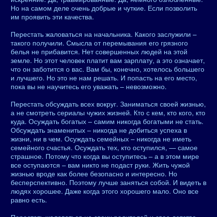
Но на самом деле очень добрые и чуткие. Если позволить
им проявить эти качества.
Перестать жаловаться на начальника. Какого заслужили –
такого получили. Смысла от перемывания его грязного
белья не прибавится. Нет совершенных людей на этой
земле. Но этот человек платит вам зарплату, а это означает,
что он заботится о вас. Вам бы, конечно, хотелось большего
и лучшего. Но это не нам решать. И попасть на его место,
пока вы не научитесь его уважать – невозможно.
Перестать обсуждать всех вокруг. Заниматься своей жизнью,
а не смотреть сериалы чужих жизней. Кто с кем, кто кого, кто
куда. Осуждать богатых – самим никогда богатыми не стать.
Обсуждать знаменитых – никогда не добиться успеха в
жизни, ни в чем. Осуждать семейных – никогда не иметь
семейного счастья. Осуждать тех, кто оступился, — самое
страшное. Потому что когда вы оступитесь – а в этом мире
все оступаются – вам никто не подаст руки. Жить чужой
жизнью вроде как более безопасно и интересно. Но
бесперспективно. Поэтому лучше заняться собой. И видеть в
людях хорошее. Даже когда этого хорошего мало. Оно все
равно есть.