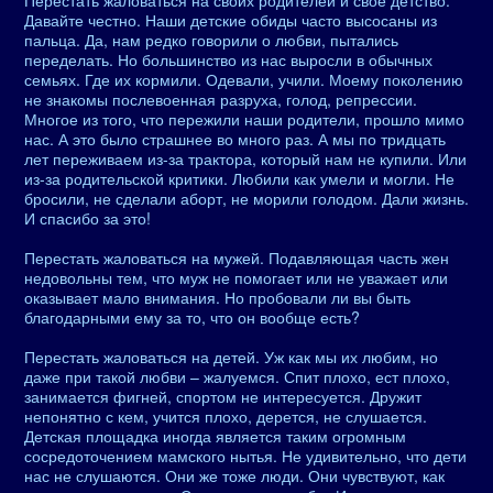
Перестать жаловаться на своих родителей и свое детство.
Давайте честно. Наши детские обиды часто высосаны из
пальца. Да, нам редко говорили о любви, пытались
переделать. Но большинство из нас выросли в обычных
семьях. Где их кормили. Одевали, учили. Моему поколению
не знакомы послевоенная разруха, голод, репрессии.
Многое из того, что пережили наши родители, прошло мимо
нас. А это было страшнее во много раз. А мы по тридцать
лет переживаем из-за трактора, который нам не купили. Или
из-за родительской критики. Любили как умели и могли. Не
бросили, не сделали аборт, не морили голодом. Дали жизнь.
И спасибо за это!
Перестать жаловаться на мужей. Подавляющая часть жен
недовольны тем, что муж не помогает или не уважает или
оказывает мало внимания. Но пробовали ли вы быть
благодарными ему за то, что он вообще есть?
Перестать жаловаться на детей. Уж как мы их любим, но
даже при такой любви – жалуемся. Спит плохо, ест плохо,
занимается фигней, спортом не интересуется. Дружит
непонятно с кем, учится плохо, дерется, не слушается.
Детская площадка иногда является таким огромным
сосредоточением мамского нытья. Не удивительно, что дети
нас не слушаются. Они же тоже люди. Они чувствуют, как