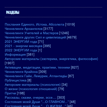
РАЗДЕЛЫ
Послания Единого, Истока, Абсолюта
[1019]
Ченнелинги Архангелов
[3177]
Ченнелинги Учителей и Мастеров
[1246]
Ченнелинги других Сил и цивилизаций
[4679]
2021 ЭНЕРГИИ года
[71]
2021 - энергии месяцев
[395]
2022 ЭНЕРГИИ года
[1]
Информация
[381]
Авторские материалы (эзотерика, энергетика, философия)
[1907]
Активации, медитации, практики, техники
[827]
Ченнелинги Крайона
[309]
Ченнелинги Гайи, Лемурии, Атлантидіы
[87]
Публицистика
[8]
Авторские материалы (психология)
[34]
О жизни (психология отношений)
[79]
Притчи
[198]
Рассказы, сказки, очерки, эссе....
[303]
Состояния моей Души "...О ГЛАВНОМ..."
[48]
Состояния моей Души "... О ЖИЗНИ..."
[46]