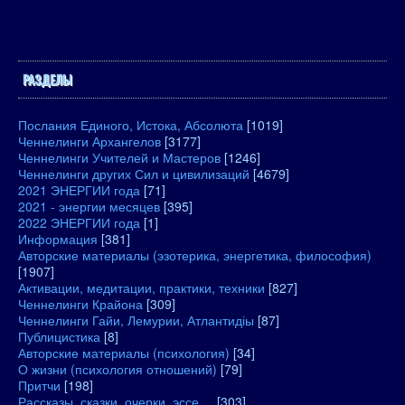
РАЗДЕЛЫ
Послания Единого, Истока, Абсолюта
[1019]
Ченнелинги Архангелов
[3177]
Ченнелинги Учителей и Мастеров
[1246]
Ченнелинги других Сил и цивилизаций
[4679]
2021 ЭНЕРГИИ года
[71]
2021 - энергии месяцев
[395]
2022 ЭНЕРГИИ года
[1]
Информация
[381]
Авторские материалы (эзотерика, энергетика, философия)
[1907]
Активации, медитации, практики, техники
[827]
Ченнелинги Крайона
[309]
Ченнелинги Гайи, Лемурии, Атлантидіы
[87]
Публицистика
[8]
Авторские материалы (психология)
[34]
О жизни (психология отношений)
[79]
Притчи
[198]
Рассказы, сказки, очерки, эссе....
[303]