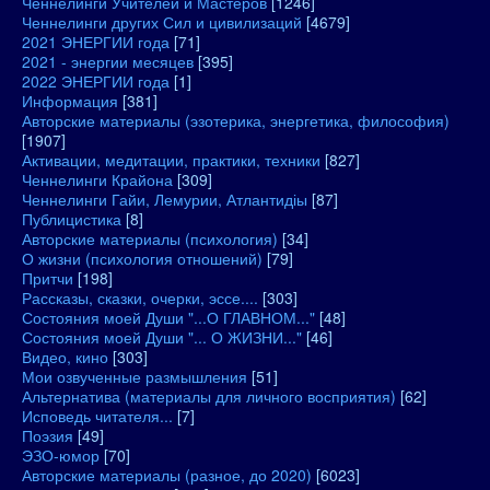
Ченнелинги Учителей и Мастеров
[1246]
Ченнелинги других Сил и цивилизаций
[4679]
2021 ЭНЕРГИИ года
[71]
2021 - энергии месяцев
[395]
2022 ЭНЕРГИИ года
[1]
Информация
[381]
Авторские материалы (эзотерика, энергетика, философия)
[1907]
Активации, медитации, практики, техники
[827]
Ченнелинги Крайона
[309]
Ченнелинги Гайи, Лемурии, Атлантидіы
[87]
Публицистика
[8]
Авторские материалы (психология)
[34]
О жизни (психология отношений)
[79]
Притчи
[198]
Рассказы, сказки, очерки, эссе....
[303]
Состояния моей Души "...О ГЛАВНОМ..."
[48]
Состояния моей Души "... О ЖИЗНИ..."
[46]
Видео, кино
[303]
Мои озвученные размышления
[51]
Альтернатива (материалы для личного восприятия)
[62]
Исповедь читателя...
[7]
Поэзия
[49]
ЭЗО-юмор
[70]
Авторские материалы (разное, до 2020)
[6023]