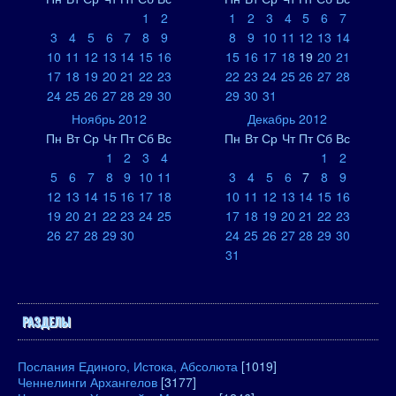
1
2
1
2
3
4
5
6
7
3
4
5
6
7
8
9
8
9
10
11
12
13
14
10
11
12
13
14
15
16
15
16
17
18
19
20
21
17
18
19
20
21
22
23
22
23
24
25
26
27
28
24
25
26
27
28
29
30
29
30
31
Ноябрь 2012
Декабрь 2012
Пн
Вт
Ср
Чт
Пт
Сб
Вс
Пн
Вт
Ср
Чт
Пт
Сб
Вс
1
2
3
4
1
2
5
6
7
8
9
10
11
3
4
5
6
7
8
9
12
13
14
15
16
17
18
10
11
12
13
14
15
16
19
20
21
22
23
24
25
17
18
19
20
21
22
23
26
27
28
29
30
24
25
26
27
28
29
30
31
РАЗДЕЛЫ
Послания Единого, Истока, Абсолюта
[1019]
Ченнелинги Архангелов
[3177]