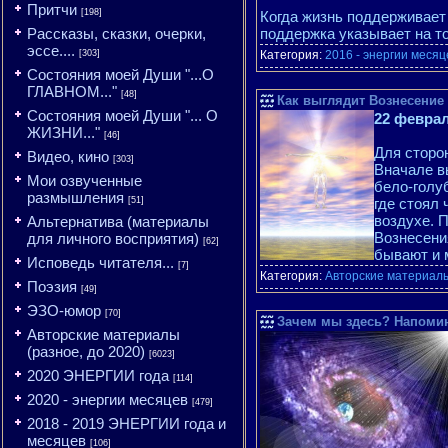
Притчи
[198]
Когда жизнь поддерживает 
Рассказы, сказки, очерки,
поддержка указывает на т
эссе....
[303]
Категория:
2016 - энергии месяц
Состояния моей Души "...О
ГЛАВНОМ..."
[48]
Как выглядит Вознесение
Состояния моей Души "... О
22 феврал
ЖИЗНИ..."
[46]
Для сторо
Видео, кино
[303]
Вначале в
Мои озвученные
бело-голу
размышления
[51]
где стоял
воздухе. 
Альтернатива (материалы
Вознесени
для личного восприятия)
[62]
бывают и 
Исповедь читателя...
[7]
Категория:
Авторские материалы
Поэзия
[49]
ЭЗО-юмор
[70]
Зачем мы здесь? Напомин
Авторские материалы
(разное, до 2020)
[6023]
2020 ЭНЕРГИИ года
[114]
2020 - энергии месяцев
[479]
2018 - 2019 ЭНЕРГИИ года и
месяцев
[106]