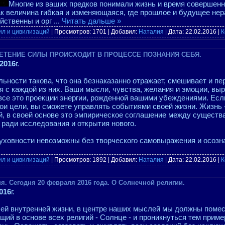
Многие из ваших предков понимали жизнь и время совершенно
к величина гибкая и изменяющаяся, где прошлое и будущее не
ейственны и орг
...
Читать дальше »
ил и цивилизаций
| Просмотров: 1701 | Добавил:
Наталия
| Дата:
22.02.2016
|
К
БРЕТЕНИЕ СИЛЫ ПРОИСХОДИТ В ПРОЦЕССЕ ПОЗНАНИЯ СЕБЯ.
2016
г.
ьности такова, что она безнаказанно отражает, смешивает и п
ая с каждой из них. Ваши мысли, чувства, желания и эмоции, вы
 все это проекции энергии, рожденной вашими убеждениями. Ес
ои цели, вы сможете управлять событиями своей жизни. Жизнь -
, в своей основе это эмпирическое соглашение между существа
ради исследования и открытия нового.
уховности невозможны без творческого самовыражения и осозн
ил и цивилизаций
| Просмотров: 1892 | Добавил:
Наталия
| Дата:
22.02.2016
|
К
я. Сегодня 20 февраля 2016 года. О Солнечной религии.
016
г.
шей внутренней жизни, в центре наших мыслей мы должны поме
щий в основе всех религий - Солнце - и проникнуться тем приме