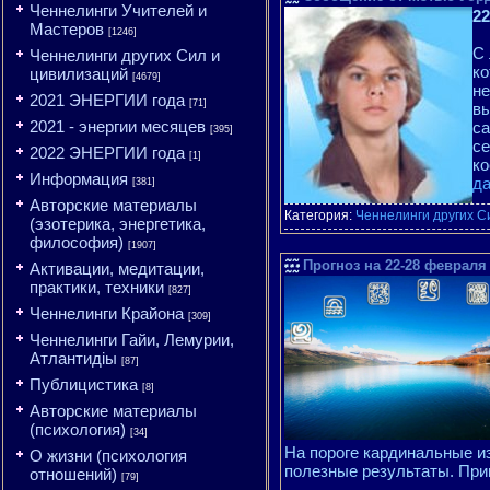
Ченнелинги Учителей и
2
Мастеров
[1246]
С 
Ченнелинги других Сил и
ко
цивилизаций
[4679]
не
2021 ЭНЕРГИИ года
[71]
вы
2021 - энергии месяцев
са
[395]
се
2022 ЭНЕРГИИ года
[1]
ко
Информация
д
[381]
Авторские материалы
Категория:
Ченнелинги других С
(эзотерика, энергетика,
философия)
[1907]
Прогноз на 22-28 февраля 
Активации, медитации,
практики, техники
[827]
Ченнелинги Крайона
[309]
Ченнелинги Гайи, Лемурии,
Атлантидіы
[87]
Публицистика
[8]
Авторские материалы
(психология)
[34]
На пороге кардинальные из
О жизни (психология
полезные результаты. При
отношений)
[79]