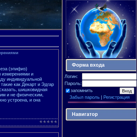
ерениями
Форма входа
еза (эпифиз)
 измерениями и
Логин:
жду индивидуальной
Пароль:
такие как Декарт и Эдгар
 сказать, шишковидная
запомнить
им и не физическим,
Забыл пароль
|
Регистрация
но устроена, и она
Навигатор