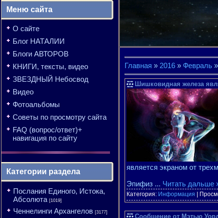
Меню сайта
О сайте
Блог НАТАЛИИ
Блоги АВТОРОВ
Главная
»
2016
»
Февраль
»
КНИГИ, тексты, видео
ЗВЕЗДНЫЙ Небосвод
Шишковидная железа явл
Видео
Фотоальбомы
Советы по просмотру сайта
FAQ (вопрос/ответ)+
навигация по сайту
является экраном от трехм
Категории раздела
Эпифиз
...
Читать дальше 
Послания Единого, Истока,
Категория:
Информация
| Просм
Абсолюта
[1019]
Ченнелинги Архангелов
[3177]
Сообщение от Мэтью Уорда