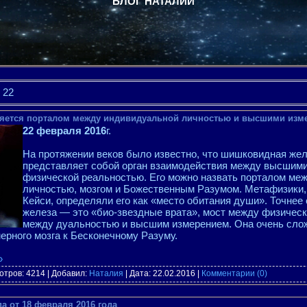
БЛОГ НАТАЛИИ
22
яется порталом между индивидуальной личностью и высшими изм
22 февраля 2016
г.
На протяжении веков было известно, что шишковидная жел
представляет собой орган взаимодействия между высшими
физической реальностью. Его можно назвать порталом ме
личностью, мозгом и Божественным Разумом. Метафизики, 
Кейси, определяли его как «место обитания души». Точнее
железа — это «био-звездные врата», мост между физическ
между дуальностью и высшим измерением. Она очень слож
ерного мозга к Бесконечному Разуму.
»
отров: 4214 | Добавил:
Наталия
| Дата:
22.02.2016
|
Комментарии (0)
 от 18 февраля 2016 года