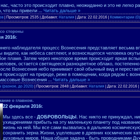
нас, часто это происходит плавно, неожиданно и это не легко р
о, что мы привели
...
Читать дальше »
ев
| Просмотров: 2535 | Добавил:
Наталия
| Дата:
22.02.2016
|
Комментарии (0)
 со стороны
я 2016
г.
ннего наблюдателя процесс Вознесения представляет весьма 
ы видите, как небеса светлеют, и возносящегося человека окут
бое пламя. Затем через некоторое время происходит яркая вспыш
 человек, остается светящееся разноцветное облако, постепенн
После Вознесения небо принимает свой обычный вид и перестает
я происходят на природе, реже в помещении, когда рядом с возн
массовые Вознесения
...
Читать дальше »
 (разное, до 2020)
| Просмотров: 2848 | Добавил:
Наталия
| Дата:
22.02.2016
|
ание о главном.
22 февраля 2016
г.
Мы здесь все -
ДОБРОВОЛЬЦЫ
. Нас никто не принуждал, н
ухищрениями прибыть на эту маленькую планету под названи
жизнь на ней. Мы все сами вызвались в дальнюю космическу
сохранить зерна Жизни, уцелевшие в древних космических ка
духовных миров. Наша общая задача - быть проводниками Дух