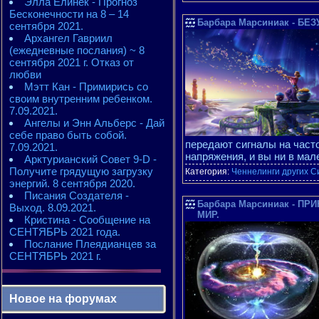
Элла Елинек - Прогноз
Бесконечности на 8 – 14
Барбара Марсиниак - 
сентября 2021.
Архангел Гавриил
(ежедневные послания) ~ 8
сентября 2021 г. Отказ от
любви
Мэтт Кан - Примирись со
своим внутренним ребенком.
7.09.2021.
Ангелы и Энн Альберс - Дай
себе право быть собой.
передают сигналы на часто
7.09.2021.
напряжения, и вы ни в мал
Арктурианский Совет 9-D -
Получите грядущую загрузку
Категория:
Ченнелинги других С
энергий. 8 сентября 2020.
Писания Создателя -
Барбара Марсиниак - 
Выход. 8.09.2021.
МИР.
Кристина - Сообщение на
СЕНТЯБРЬ 2021 года.
Послание Плеядианцев за
СЕНТЯБРЬ 2021 г.
Новое на форумах