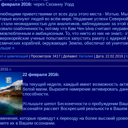
2 февраля 2016
г. через Сюзанну Уорд
любящими приветствиями от всех душ этого места - Мэтью. Мы
торые волнуют людей во всём мире. Недавние успехи Северной
 стали неожиданностью для аналитиков, наблюдаюших за этой с
звало озабоченность, потому что Ким Чен Ына считают неура
мовлюбленным и амбициозным. То, что никто из них не знает,- эт
верокорейские ученые попытаются запустить ракету с ядерной 
смических кораблей, окружающих Землю, обеспечат её уничтож
альше »
ил и цивилизаций
| Просмотров: 3417 | Добавил:
Наталия
| Дата:
22.02.2016
|
К
2016 г.
22 февраля 2016
г.
На текущей неделе, каждый имеет возможность акт
белой магии. Выразите намерение активировать данн
способности.
Услышьте шепот Бесконечности о пробуждении Ваш
осознайте рассвет Воскресшей реальности в Вашем
менения, которые приведут к переходу на более высокий урове
мите их в Вашем осознании.