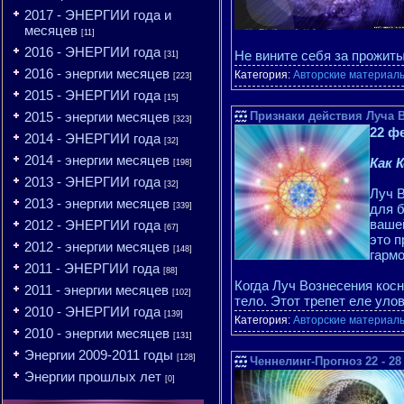
2017 - ЭНЕРГИИ года и
месяцев
[11]
2016 - ЭНЕРГИИ года
Не вините себя за прожиты
[31]
2016 - энергии месяцев
Категория:
Авторские материалы
[223]
2015 - ЭНЕРГИИ года
[15]
2015 - энергии месяцев
Признаки действия Луча 
[323]
22 ф
2014 - ЭНЕРГИИ года
[32]
2014 - энергии месяцев
Как 
[198]
2013 - ЭНЕРГИИ года
[32]
Луч В
2013 - энергии месяцев
[339]
для б
вашей
2012 - ЭНЕРГИИ года
[67]
это п
2012 - энергии месяцев
[148]
гармо
2011 - ЭНЕРГИИ года
[88]
Когда Луч Вознесения кос
2011 - энергии месяцев
[102]
тело. Этот трепет еле уло
2010 - ЭНЕРГИИ года
[139]
Категория:
Авторские материалы
2010 - энергии месяцев
[131]
Энергии 2009-2011 годы
[128]
Ченнелинг-Прогноз 22 - 28
Энергии прошлых лет
[0]