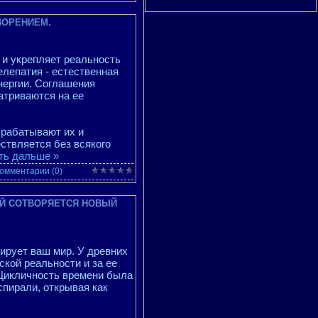
ВОРЕНИЕМ.
 и укрепляет реальность
елепатия - естественная
нергии. Соглашения
атриваются на ее
брабатывают их и
ествляется без всякого
ть дальше »
омментарии (0)
РОЙ СОТВОРЯЕТСЯ НОВЫЙ
ирует ваш мир. У древних
кой реальности и за ее
 Цикличность времени была
спирали, открывая как