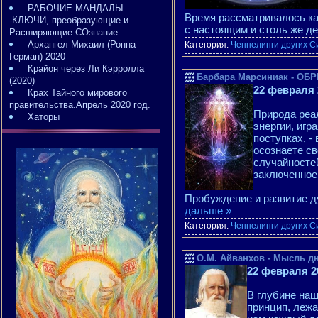
РАБОЧИЕ МАНДАЛЫ
Время рассматривалось ка
-КЛЮЧИ, преобразующие и
с настоящим и столь же д
Расширяющие СОзнание
Архангел Михаил (Ронна
Категория:
Ченнелинги других С
Герман) 2020
Крайон через Ли Кэрролла
Барбара Марсиниак - О
(2020)
22 февраля 
Крах Тайного мирового
правительства.Апрель 2020 год.
Природа реал
Хаторы
энергии, игр
поступках, -
осознаете св
случайностей
заключенное 
Пробуждение и развитие д
дальше »
Категория:
Ченнелинги других С
О.М. Айванхов - Мысль дн
22 февраля 2
В глубине на
принцип, лежа