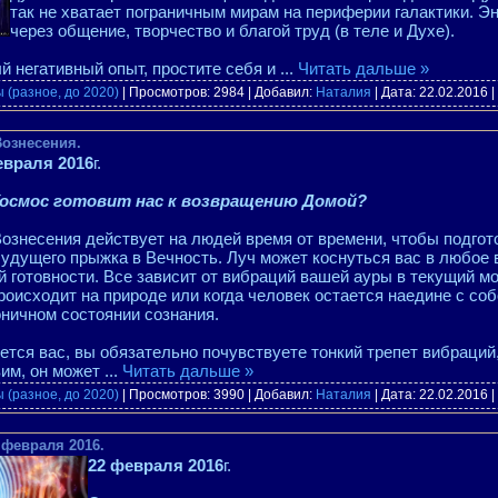
так не хватает пограничным мирам на периферии галактики. Э
через общение, творчество и благой труд (в теле и Духе).
й негативный опыт, простите себя и
...
Читать дальше »
 (разное, до 2020)
| Просмотров: 2984 | Добавил:
Наталия
| Дата:
22.02.2016
|
Вознесения.
евраля 2016
г.
Космос готовит нас к возвращению Домой?
ознесения действует на людей время от времени, чтобы подгото
удущего прыжка в Вечность. Луч может коснуться вас в любое 
 готовности. Все зависит от вибраций вашей ауры в текущий м
роисходит на природе или когда человек остается наедине с соб
ничном состоянии сознания.
нется вас, вы обязательно почувствуете тонкий трепет вибраци
вим, он может
...
Читать дальше »
 (разное, до 2020)
| Просмотров: 3990 | Добавил:
Наталия
| Дата:
22.02.2016
|
 февраля 2016.
22 февраля 2016
г.