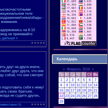
 высокочастотными
эмоциональном теле
аздражения/гнева/обиды -
 внимания.
задерживаясь на 8-10
ериод не принимайте
ь дальше »
Календарь
еть друг на друга иначе,
«
Февраль 2016
»
 любят друг друга, что они
Пн
Вт
Ср
Чт
Пт
Сб
Вс
ду собой, что они смотрят
1
2
3
4
5
6
7
8
9
10
11
12
13
14
 подготовить себя к нему!
15
16
17
18
19
20
21
шать своих братьев,
огда не судите других,
22
23
24
25
26
27
28
29
омментарии (3)