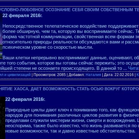
БЕЗУСЛОВНО-ЛЮБОВНОЕ ОСОЗНАНИЕ СЕБЯ СВОИМ СОБСТВЕННЫМ Т
22 февраля 2016
г.
Непосредственное телепатическое воздействие поддерживает
более обширную, чем та, которую вы воспринимаете сейчас. Т
форма частотной коммуникации, свойственная всем формам э
относительно природы реальности обсуждаются вами и рассм
психическом уровне со скоростью мысли.
Ваши клетки непрерывно воспринимают данные, оценивают, о
те того события, которое вы готовы сейчас пережить; это осущ
ейшей степени не осознаете происходящего. В данной то
...
Чита
ил и цивилизаций
| Просмотров: 2085 | Добавил:
Наталия
| Дата:
22.02.2016
|
К
ПРИНЯТИЕ ХАОСА, ДАЕТ ВОЗМОЖНОСТЬ СТАТЬ ОСЬЮ ВОКРУГ КОТО
22 февраля 2016
г.
Природные циклы дают ключ к пониманию того, как функцион
народов для понимания различных циклов развития в физичес
пределами служили мистерии жизни, смерти и возрождения.
неоспорима, также было известно, что жизнь развивается по 
новые возможности, так и давно известные обстоятельства.