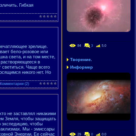
азличить. Гибкая
впечатляющее зрелище.
84
3
5.0
ывает бело-розовое или
ка света, и на том месте,
Творение.
о растворяющееся в
 светиться. Чаще всего
Информер
осящимся никого нет. Но
Комментарии (2)
икто не заставлял никакими
ем Земля, чтобы защищать
ю экспедицию, чтобы
таклизмах. Мы - эмиссары
овной Энергии. Ее сейчас
29
0
0.0