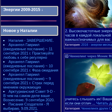
Энергии 2009-2015 ↓
Энергии 2009-2011 годы
2010 - энергии месяцев
Новое у Наталии
2. Высокочастотные энерги
2010 - ЭНЕРГИИ года
часов в каждой локальной 
2011 - энергии месяцев
важных/значимых для вас р
Наталия - ЗАВЕРШЕНИЕ.
2011 - ЭНЕРГИИ года
Архангел Гавриил
2012 - энергии месяцев
Категория:
2016 - энергии месяц
(ежедневные послания) ~ 11
2012 - ЭНЕРГИИ года
сентября 2021 г. Практикуйте
2013 - энергии месяцев
Ченнелинг через Моник Ма
любовь к себе регулярно
2013 - ЭНЕРГИИ года
Архангел Гавриил
2014 - энергии месяцев
(ежедневные послания) ~ 10
2014 - ЭНЕРГИИ года
сентября 2021 г. Фаза ожидания
2015 - энергии месяцев
Архангел Гавриил
2015 - ЭНЕРГИИ года
(ежедневные послания) ~ 9
сентября 2021 г. Страх перед
мнением окружающих
Арктурианский Совет 9-D -
В чем на самом деле ваше
учитесь слышать их! Ваши
Вознесение. 9 сентября 2020.
если они отлич
...
Читать д
Писания Создателя - Я
выбираю. 9.09.2021.
Категория:
Ченнелинги других С