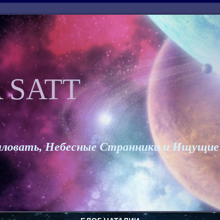
 SATT
ловать, Небесные Странники и Ищущие