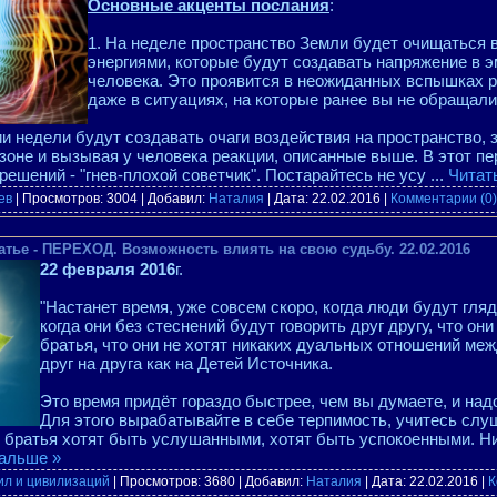
Основные акценты послания
:
1. На неделе пространство Земли будет очищаться
энергиями, которые будут создавать напряжение в 
человека. Это проявится в неожиданных вспышках р
даже в ситуациях, на которые ранее вы не обращали
и недели будут создавать очаги воздействия на пространство, 
зоне и вызывая у человека реакции, описанные выше. В этот п
ешений - "гнев-плохой советчик". Постарайтесь не усу
...
Читат
ев
| Просмотров: 3004 | Добавил:
Наталия
| Дата:
22.02.2016
|
Комментарии (0)
тье - ПЕРЕХОД. Возможность влиять на свою судьбу. 22.02.2016
22 февраля 2016
г.
"Настанет время, уже совсем скоро, когда люди будут гляд
когда они без стеснений будут говорить друг другу, что они
братья, что они не хотят никаких дуальных отношений меж
друг на друга как на Детей Источника.
Это время придёт гораздо быстрее, чем вы думаете, и надо
Для этого вырабатывайте в себе терпимость, учитесь слу
 братья хотят быть услушанными, хотят быть успокоенными. Ник
альше »
ил и цивилизаций
| Просмотров: 3680 | Добавил:
Наталия
| Дата:
22.02.2016
|
К