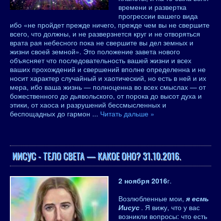
времени и развертка
прогрессии вашего вида
ибо «не пройдет прежде ничего, прежде чем вы не свершите
всего, что должны, и не разверзнется круг и не отворяться
врата рая небесного пока не свершите вы дел земных и
жизни своей земной». Это положение завета нового
объясняет что последовательность вашей жизни и всех
ваших прохождений и свершений вполне определенна и не
носит характер случайный и хаотический, но есть в ней и их
мера, ибо ваша жизнь — полноценна во всех смыслах — от
божественного до дьявольского, от порока до высот духа и
этики, от хаоса и разрушений бессмысленных и
беспощадных до гармон
...
Читать дальше »
ИИСУС - ТЕЛО СВЕТА — КАКОЕ ОНО? 31.10.2016.
2 ноября 2016
г.
Возлюбленные мои,
я есмь
Иисус
. Я вижу, что у вас
возникли вопросы: что есть