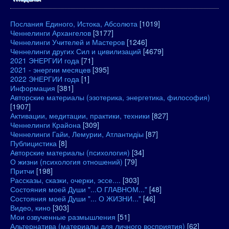
Послания Единого, Истока, Абсолюта
[1019]
Ченнелинги Архангелов
[3177]
Ченнелинги Учителей и Мастеров
[1246]
Ченнелинги других Сил и цивилизаций
[4679]
2021 ЭНЕРГИИ года
[71]
2021 - энергии месяцев
[395]
2022 ЭНЕРГИИ года
[1]
Информация
[381]
Авторские материалы (эзотерика, энергетика, философия)
[1907]
Активации, медитации, практики, техники
[827]
Ченнелинги Крайона
[309]
Ченнелинги Гайи, Лемурии, Атлантидіы
[87]
Публицистика
[8]
Авторские материалы (психология)
[34]
О жизни (психология отношений)
[79]
Притчи
[198]
Рассказы, сказки, очерки, эссе....
[303]
Состояния моей Души "...О ГЛАВНОМ..."
[48]
Состояния моей Души "... О ЖИЗНИ..."
[46]
Видео, кино
[303]
Мои озвученные размышления
[51]
Альтернатива (материалы для личного восприятия)
[62]