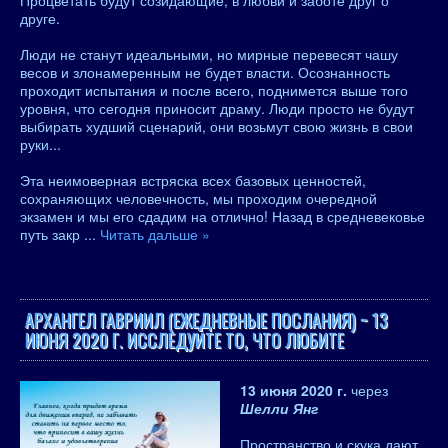
Процветать будут созидающие, в любви и заботе друг о
друге.
Люди не станут идеальными, но мирные перевесят чашу
весов и злонамеренным не будет власти. Осознанность
проходит испытания и после всего, поднимется выше того
уровня, что сегодня приносит драму. Люди просто не будут
выбирать худший сценарий, они возьмут свою жизнь в свои
руки...
Эта неимоверная встряска всех базовых ценностей,
сохраняющих человечность, мы проходим очередной
экзамен и мы его сдадим на отлично! Назад в средневековье
путь закр
...
Читать дальше »
АРХАНГЕЛ ГАВРИИЛ (ЕЖЕДНЕВНЫЕ ПОСЛАНИЯ) ~ 13
ИЮНЯ 2020 Г. ИССЛЕДУЙТЕ ТО, ЧТО ЛЮБИТЕ
13 июня 2020 г.
через
Шелли Янг
Пространство и скука дают