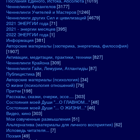
Послания Единого, Истока, Абсолюта
[1019]
Ченнелинги Архангелов
[3177]
Ченнелинги Учителей и Мастеров
[1246]
Ченнелинги других Сил и цивилизаций
[4679]
2021 ЭНЕРГИИ года
[71]
2021 - энергии месяцев
[395]
2022 ЭНЕРГИИ года
[1]
Информация
[381]
Авторские материалы (эзотерика, энергетика, философия)
[1907]
Активации, медитации, практики, техники
[827]
Ченнелинги Крайона
[309]
Ченнелинги Гайи, Лемурии, Атлантидіы
[87]
Публицистика
[8]
Авторские материалы (психология)
[34]
О жизни (психология отношений)
[79]
Притчи
[198]
Рассказы, сказки, очерки, эссе....
[303]
Состояния моей Души "...О ГЛАВНОМ..."
[48]
Состояния моей Души "... О ЖИЗНИ..."
[46]
Видео, кино
[303]
Мои озвученные размышления
[51]
Альтернатива (материалы для личного восприятия)
[62]
Исповедь читателя...
[7]
Поэзия
[49]