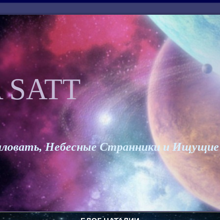
 SATT
ловать, Небесные Странники и Ищущие