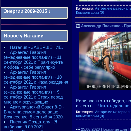
Категория:
Авторские материалы
Энергии 2009-2015 ↓
Комментарии (0)
Александр Палиенко - Пр
Энергии 2009-2011 годы
2010 - энергии месяцев
Новое у Наталии
2010 - ЭНЕРГИИ года
2011 - энергии месяцев
Наталия - ЗАВЕРШЕНИЕ.
2011 - ЭНЕРГИИ года
Архангел Гавриил
2012 - энергии месяцев
(ежедневные послания) ~ 11
2012 - ЭНЕРГИИ года
сентября 2021 г. Практикуйте
2013 - энергии месяцев
любовь к себе регулярно
2013 - ЭНЕРГИИ года
Архангел Гавриил
2014 - энергии месяцев
(ежедневные послания) ~ 10
2014 - ЭНЕРГИИ года
сентября 2021 г. Фаза ожидания
2015 - энергии месяцев
Архангел Гавриил
2015 - ЭНЕРГИИ года
(ежедневные послания) ~ 9
сентября 2021 г. Страх перед
Если вас кто-то обидел, п
мнением окружающих
вы его н
...
Читать дальше 
Арктурианский Совет 9-D -
В чем на самом деле ваше
Категория:
Авторские материалы
Комментарии (0)
Вознесение. 9 сентября 2020.
Писания Создателя - Я
выбираю. 9.09.2021.
25.06.2020 Послание дн