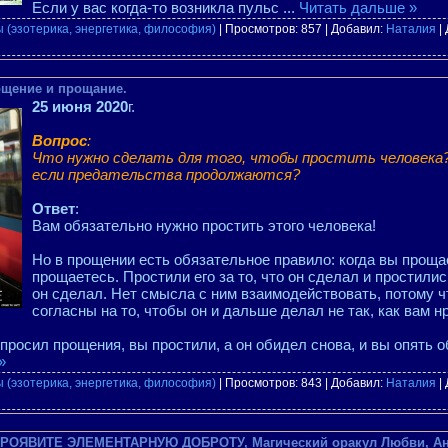
Если у вас когда-то возникла пульс
...
Читать дальше »
 (эзотерика, энергетика, философия)
| Просмотров: 857 | Добавил:
Наталия
|
ощение и прощание.
25 июня 2020
г.
Вопрос
:
Что нужно сделать для того, чтобы простить человека?
если предательства продолжаются?
Ответ
:
Вам обязательно нужно простить этого человека!
Но в прощении есть обязательное правило: когда вы проща
прощаетесь. Простили его за то, что он сделал и простились
он сделал. Нет смысла с ним взаимодействовать, потому чт
согласны на то, чтобы он и дальше делал не так, как вам н
опросил прощения, вы простили, а он обидел снова, и вы опять о
»
 (эзотерика, энергетика, философия)
| Просмотров: 843 | Добавил:
Наталия
|
я ПРОЯВИТЕ ЭЛЕМЕНТАРНУЮ ДОБРОТУ, Магический оракул Любви, А