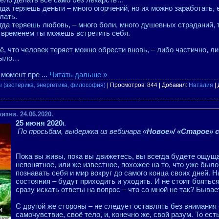
гда теряешь деньги – много огорчений, но их можно заработать,
лать.
гда теряешь любовь, – много боли, много душевных страданий, 
 временем ты можешь встретить себя.
ё, что человек теряет можно обрести вновь, – либо частично, ли
было…
 момент пре
...
Читать дальше »
 (эзотерика, энергетика, философия)
| Просмотров: 844 | Добавил:
Наталия
|
зни. 24.06.2020.
25 июня 2020
г.
По просьбам, выдержка из вебинара «
Новое»/ «Старое» 
Пока вы живы, пока вы движетесь, вы всегда будете ощуща
непонятное, или же известное, похожее на то, что уже был
познавать себя и мир вокруг до самого конца своих дней. 
состояния – будут приходить и уходить. И не стоит боятьс
сразу искать ответы на вопрос – что со мной не так? Бывае
С другой же стороны – не следует оставлять без внимания 
самочувствие, своё тело, и, конечно же, свой разум. То ест