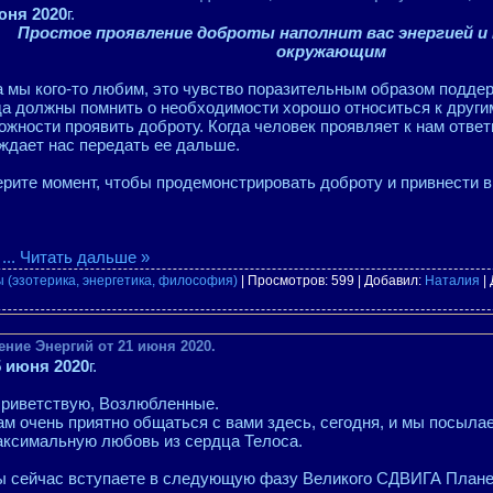
юня 2020
г.
Простое проявление доброты наполнит вас энергией и
окружающим
а мы кого-то любим, это чувство поразительным образом подде
да должны помнить о необходимости хорошо относиться к други
ожности проявить доброту. Когда человек проявляет к нам ответ
ждает нас передать ее дальше.
рите момент, чтобы продемонстрировать доброту и привнести в
...
Читать дальше »
 (эзотерика, энергетика, философия)
| Просмотров: 599 | Добавил:
Наталия
|
ение Энергий от 21 июня 2020.
5 июня 2020
г.
Приветствую, Возлюбленные.
м очень приятно общаться с вами здесь, сегодня, и мы посыла
аксимальную любовь из сердца Телоса.
ы сейчас вступаете в следующую фазу Великого СДВИГА Плане