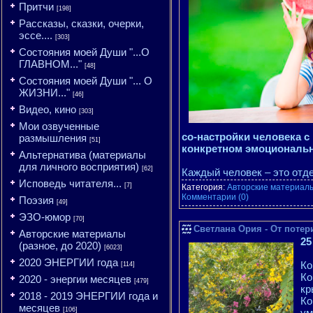
Притчи
[198]
Рассказы, сказки, очерки,
эссе....
[303]
Состояния моей Души "...О
ГЛАВНОМ..."
[48]
Состояния моей Души "... О
ЖИЗНИ..."
[46]
Видео, кино
[303]
Мои озвученные
со-настройки человека с
размышления
[51]
конкретном эмоциональ
Альтернатива (материалы
для личного восприятия)
[62]
Каждый человек – это отд
Исповедь читателя...
[7]
Категория:
Авторские материалы
Комментарии (0)
Поэзия
[49]
ЭЗО-юмор
[70]
Светлана Ория - От потери
Авторские материалы
25
(разное, до 2020)
[6023]
2020 ЭНЕРГИИ года
Ко
[114]
Ко
2020 - энергии месяцев
[479]
кр
2018 - 2019 ЭНЕРГИИ года и
Ко
месяцев
[106]
ум