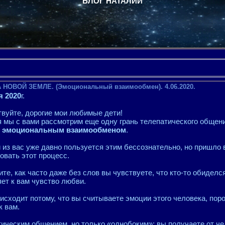
БЛОГ НАТАЛИИ
 НОВОЙ ЗЕМЛЕ. (Эмоциональный взаимообмен). 4.06.2020.
я 2020
г.
вуйте, дорогие мои любимые дети!
 мы с вами рассмотрим еще одну грань телепатического общен
ь
эмоциональным взаимообменом
.
из вас уже давно пользуется этим бессознательно, но пришло 
овать этот процесс.
те, как часто даже без слов вы чувствуете, что кто-то обиделся 
ет к вам чувство любви.
исходит потому, что вы считываете эмоции этого человека, пор
к вам.
тическим общением, но только «однобоким»: вы получаете от ч