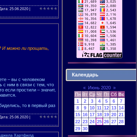
 Дата:
25.06.2020
|
 И можно ли прощать,
Календарь
ете – вы с человеком
 с ним в связи с тем, что
«
Июнь 2020
»
о если простили – значит,
Пн
Вт
Ср
Чт
Пт
Сб
Вс
равится.
1
2
3
4
5
6
7
биделись, то в первый раз
8
9
10
11
12
13
14
15
16
17
18
19
20
21
 Дата:
25.06.2020
|
22
23
24
25
26
27
28
29
30
нджела Хартфилд