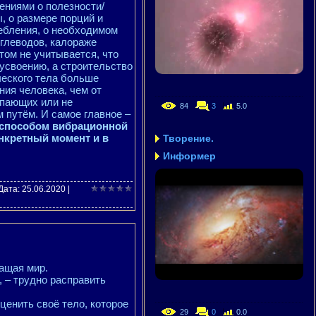
ениями о полезности/
, о размере порций и
ебления, о необходимом
глеводов, калораже
этом не учитывается, что
 усвоению, а строительство
ческого тела больше
ния человека, чем от
упающих или не
84
3
5.0
 путём. И самое главное –
 способом вибрационной
онкретный момент и в
Творение.
Информер
 Дата:
25.06.2020
|
ащая мир.
, – трудно расправить
ценить своё тело, которое
29
0
0.0