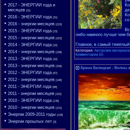
2017 - ЭНЕРГИИ года и
Ко
месяцев
де
[11]
Ко
2016 - ЭНЕРГИИ года
[31]
со
2016 - энергии месяцев
[223]
Вс
2015 - ЭНЕРГИИ года
[15]
либо намного лучше чем 
2015 - энергии месяцев
[323]
Главное, в самый тяжёлый
2014 - ЭНЕРГИИ года
[32]
Категория:
Авторские материалы
2014 - энергии месяцев
[198]
Комментарии (0)
2013 - ЭНЕРГИИ года
[32]
2013 - энергии месяцев
[339]
Арина Белецкая - Волны жи
2012 - ЭНЕРГИИ года
[67]
2012 - энергии месяцев
[148]
2011 - ЭНЕРГИИ года
[88]
2011 - энергии месяцев
[102]
2010 - ЭНЕРГИИ года
[139]
2010 - энергии месяцев
[131]
Энергии 2009-2011 годы
[128]
Энергии прошлых лет
[0]