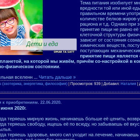
Тема питания изобилует мн
вредности той или иной еды
правильном времени употр
количестве белков-жиров-у
рациона и т.д. Однако при 
принятие пищи не равно её
клеточной структуры физи
зависит от состояния созна
химических веществ, пост
поступающих механическим
принятие пищи является
 планетой, на которой мы живём, причём со-настройкой в к
но-физическом состоянии
.
ельная вселенн
...
Читать дальше »
 (эзотерика, энергетика, философия)
| Просмотров: 939 | Добавил:
Наталия
|
 к приобретениям. 22.06.2020.
 июня 2020
г.
гда теряешь мирную жизнь, начинаешь больше её ценить, возвр
гда теряешь свободу, ищешь её по всюду, но забываешь её вкус
ылья.
гда теряешь здоровье, много сил уходит на лечение, начинаешь 
ело делать всё само без лекарств…