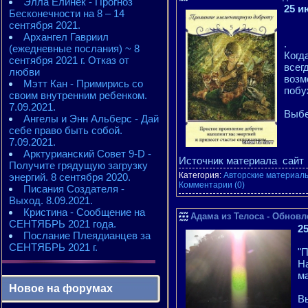
Элла Елинек - Прогноз
25 и
Бесконечности на 8 – 14
сентября 2021.
Архангел Гавриил
.
(ежедневные послания) ~ 8
Когд
сентября 2021 г. Отказ от
всег
любви
возм
Мэтт Кан - Примирись со
побу
своим внутренним ребенком.
7.09.2021.
Выбе
Ангелы и Энн Альберс - Дай
себе право быть собой.
7.09.2021.
Арктурианский Совет 9-D -
Источник материала сайт
Получите грядущую загрузку
Категория:
Авторские материалы
энергий. 8 сентября 2020.
Комментарии (0)
Писания Создателя -
Выход. 8.09.2021.
Кристина - Сообщение на
Адама из Телоса - Обновл
СЕНТЯБРЬ 2021 года.
2
Послание Плеядианцев за
СЕНТЯБРЬ 2021 г.
"
На
м
Новое на форумах
В