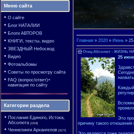
Меню сайта
О сайте
Блог НАТАЛИИ
Блоги АВТОРОВ
Главная
»
2020
»
Июнь
»
25
КНИГИ, тексты, видео
ЗВЕЗДНЫЙ Небосвод
Отец-Абсолют - ЖИЗНЬ НА
Видео
25 июн
Фотоальбомы
Здравст
Советы по просмотру сайта
Сегодня
назват
FAQ (вопрос/ответ)+
навигация по сайту
Каждый 
регулир
Вспомни
Категории раздела
проявля
Послания Единого, Истока,
Это про
Абсолюта
причину такого отношения 
[1019]
Ченнелинги Архангелов
[3177]
Это является тоже телепа