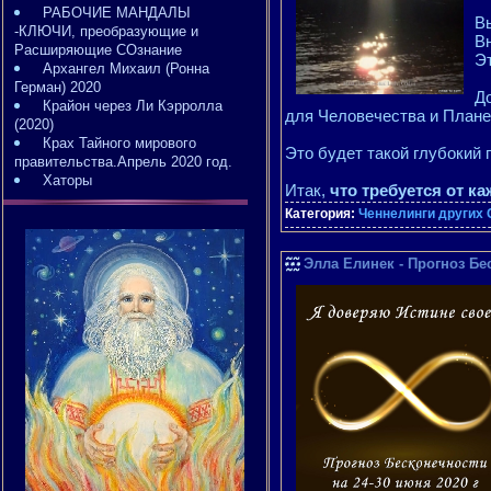
РАБОЧИЕ МАНДАЛЫ
Вы
-КЛЮЧИ, преобразующие и
Вн
Расширяющие СОзнание
Эт
Архангел Михаил (Ронна
Герман) 2020
Д
Крайон через Ли Кэрролла
для Человечества и Плане
(2020)
Крах Тайного мирового
Это будет такой глубокий 
правительства.Апрель 2020 год.
Хаторы
Итак,
что требуется от к
Категория:
Ченнелинги других 
Элла Елинек - Прогноз Бе