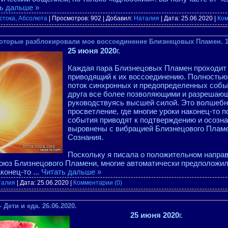
ь дальше »
стока, Абсолюта
| Просмотров: 902 | Добавил:
Наталия
| Дата:
25.06.2020
|
Ком
которые разблокировали мое воссоединение Близнецовых Пламен. 18
25 июня 2020
г.
Каждая пара Близнецовых Пламен проходит 
приводящий к их воссоединению. Полностью 
поток синхронных и предопределенных собы
друга все более позволяющими и разрешающ
руководствуясь высшей силой. Это волшебны
просветление, где многие уроки наконец-то п
события приводят к подтверждению и осозна
выровнены с вибрацией Близнецового Плам
Сознания.
Поскольку я писала о положительном направ
оюз Близнецового Пламени, многие автоматически предположили
аконец-то
...
Читать дальше »
талия
| Дата:
25.06.2020
|
Комментарии (0)
Дети и еда. 26.06.2020.
25 июня 2020
г.