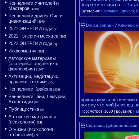
Ченнелинги Учителей и
энергетический па
...
Читат
Мастеров
[1246]
Категория:
Послания Единого, И
Ченнелинги других Сил и
цивилизаций
[4679]
Douce Jonna - 7 Ключей, 
2021 ЭНЕРГИИ года
[71]
2021 - энергии месяцев
[395]
2022 ЭНЕРГИИ года
[1]
Информация
[381]
Авторские материалы
(эзотерика, энергетика,
философия)
[1907]
Активации, медитации,
практики, техники
[827]
Ченнелинги Крайона
[309]
Ченнелинги Гайи, Лемурии,
принял мой собственный с
Атлантидіы
[87]
потому что мой Близнец н
Публицистика
[8]
Просмотров: 1060 | Добавил:
На
Авторские материалы
(психология)
[34]
Светлана Добровольская - 
О жизни (психология
отношений)
[79]