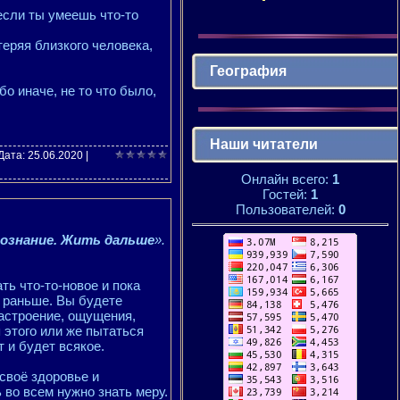
 если ты умеешь что-то
теряя близкого человека,
География
бо иначе, не то что было,
Наши читатели
 Дата:
25.06.2020
|
Онлайн всего:
1
Гостей:
1
Пользователей:
0
сознание. Жить дальше
».
ть что-то-новое и пока
о раньше. Вы будете
Настроение, ощущения,
я этого или же пытаться
т и будет всякое.
своё здоровье и
ь во всем нужно знать меру.