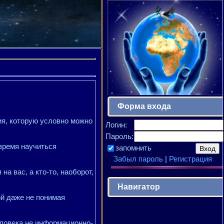
Форма входа
ия, которую условно можно
Логин:
Пароль:
время научиться
запомнить
Забыл пароль
|
Регистрация
на вас, а кто-то, наоборот,
Навигатор
ой даже не понимая
еловека не информационно-