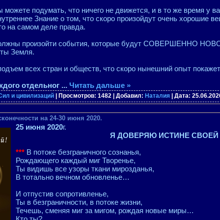
 можете подумать, что ничего не движется, и в то же время у в
утреннее Знание о том, что скоро произойдут очень хорошие ве
о на самом деле правда.
олжны произойти события, которые будут СОВЕРШЕННО НО
ты Земля.
подъем всех стран и обществ, что скоро нынешний опыт покаже
аждого отдельног
...
Читать дальше »
Сил и цивилизаций
| Просмотров: 1482 | Добавил:
Наталия
| Дата:
25.06.202
сконечности на 24-30 июня 2020.
25 июня 2020
г.
Я ДОВЕРЯЮ ИСТИНЕ СВОЕЙ
***
В потоке безграничного сознанья,
Рождающего каждый миг Творенье,
Ты видишь все узоры ткани мирозданья,
В тотально вечном обновленье…
И отпустив сопротивленье,
Ты в безграничности, в потоке жизни,
Течешь, сменяя миг за мигом, рождая новые миры…
Кто ты?