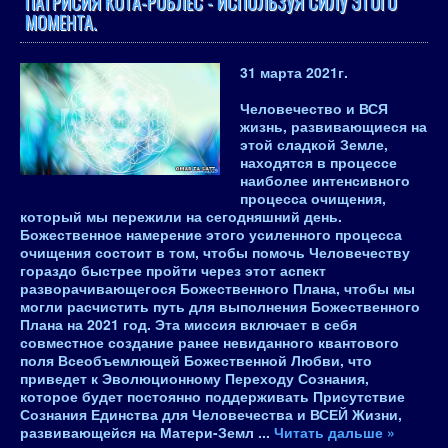
ПАТРИСИЯ КОТА-РОБЛЕС - ИСПОЛЬЗУЯ СИЛУ ЭТОГО
МОМЕНТА.
31 марта 2021
г.
Человечество и ВСЯ
жизнь, развивающиеся на
этой сладкой Земле,
находятся в процессе
наиболее интенсивного
процесса очищения,
который мы пережили на сегодняшний день.
Божественное намерение этого усиленного процесса
очищения состоит в том, чтобы помочь Человечеству
гораздо быстрее пройти через этот аспект
разворачивающегося Божественного Плана, чтобы мы
могли расчистить путь для выполнения Божественного
Плана на 2021 год. Эта миссия включает в себя
совместное создание ранее невиданного квантового
поля Всеобъемлющей Божественной Любви, что
приведет к Эволюционному Переходу Сознания,
которое будет постоянно поддерживать Присутствие
Сознания Единства для Человечества и ВСЕЙ Жизни,
развивающейся на Матери-Земл
...
Читать дальше »