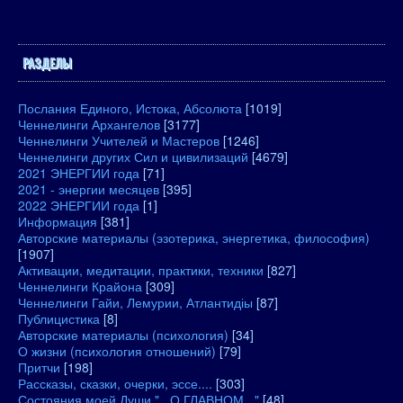
РАЗДЕЛЫ
Послания Единого, Истока, Абсолюта
[1019]
Ченнелинги Архангелов
[3177]
Ченнелинги Учителей и Мастеров
[1246]
Ченнелинги других Сил и цивилизаций
[4679]
2021 ЭНЕРГИИ года
[71]
2021 - энергии месяцев
[395]
2022 ЭНЕРГИИ года
[1]
Информация
[381]
Авторские материалы (эзотерика, энергетика, философия)
[1907]
Активации, медитации, практики, техники
[827]
Ченнелинги Крайона
[309]
Ченнелинги Гайи, Лемурии, Атлантидіы
[87]
Публицистика
[8]
Авторские материалы (психология)
[34]
О жизни (психология отношений)
[79]
Притчи
[198]
Рассказы, сказки, очерки, эссе....
[303]
Состояния моей Души "...О ГЛАВНОМ..."
[48]