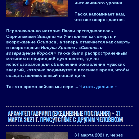
интенсивного уровня
.
Пасха напоминает нам,
что
все возрождается
.
Первоначально история Пасхи преподносилась
Сирианскими Звездными Учителями как смерть и
возрождение
Осириса
, а теперь отмечается как смерть
и возрождение
Иисуса Христа
. «
Смерть и
возвращение Короля
» также были распространенным
мотивом в природной духовности, где он
использовался для объяснения
обновления мужских
энергий, которые поднимутся в весеннее время, чтобы
создать великолепный новый цикл
.
Так что прямо сейчас мы пере
...
Читать дальше »
АРХАНГЕЛ ГАВРИИЛ (ЕЖЕДНЕВНЫЕ ПОСЛАНИЯ) ~ 31
МАРТА 2021 Г. ПРИСУТСТВИЕ С ДРУГИМ ЧЕЛОВЕКОМ
31 марта 2021 г.
через