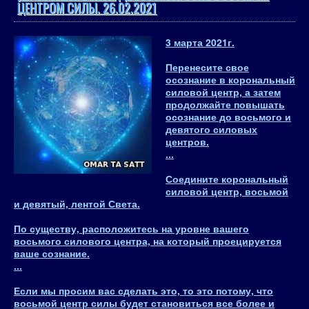
ЦЕНТРОМ СИЛЫ. 26.02.2021
3 марта 2021
г.
Перенесите свое
осознание в корональный
силовой центр, а затем
продолжайте повышать
осознание до восьмого и
девятого силовых
центров
.
...
Соедините корональный
силовой центр, восьмой
и девятый, лентой Света.
По существу, расположитесь на уровне вашего
восьмого силового центра, на который проецируется
ваше сознание.
...
Если мы просим вас сделать это, то это потому, что
восьмой центр силы будет становиться все более и