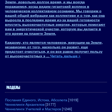
Земле, довольно долгое время, и мы всегда
поражаемся, когда видим гигантский всплеск в
человеческом коллективном сознании. Мы говорим о
вашей общей вибрации как коллективе и о том, как она
выросла в последнее время из-за вашей готовности
впустить высокочастотные энергии, которые помогают
вам в энергетической очистке, которую вы делаете в
это время на планете Земля.
Каждому, кто является человеком, живущим на Земле,
независимо от того, насколько он развит, еще
предстоит очиститься, и он все равно получит пользу
от высокочастотных э
...
Читать дальше »
РАЗДЕЛЫ
Послания Единого, Истока, Абсолюта
[1019]
Ченнелинги Архангелов
[3177]
Ченнелинги Учителей и Мастеров
[1246]