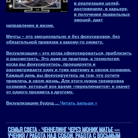
в реализации целей,
достижениях, в карьере,
в получении правильных
эмоций, дает
направление в жизни.
Мечты
–
это эмоционально и без фокусировки, без
обязательной привязки
к какому-то сюжету.
Визуализация
– это когда сфокусироваться, приблизить
и рассмотреть. Это даже не практика, а
технология
,
когда вы фокусируетесь, проецируете и
рассматриваете одну и туже картинку в своем сознании.
Каждый день вы фокусируетесь на том, что хотите
привлечь в свою жизнь. Для этого нужна тренировка
сознания, который все время «переключается» и скачет
от одного предмета к другому.
Визуализацию будущ
...
Читать дальше »
СЕМЬЯ СВЕТА - ЧЕННЕЛИНГ ЧЕРЕЗ МОНИК МАТЬЕ —
УЧЕНИЯ / РАБОТА НАД СОБОЙ. РАБОТА С ВОСЬМЫМ