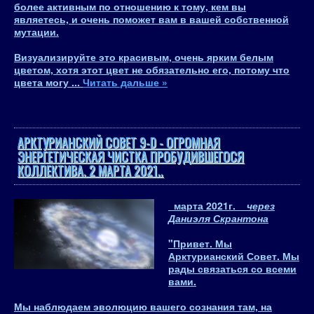
более активным по отношению к тому, кем вы
являетесь, и очень поможет вам в вашей собственной
мутации
.
Визуализируйте это красивым, очень ярким белым
цветом, хотя этот цвет не обязательно его, потому что
цвета могу
...
Читать дальше »
АРКТУРИАНСКИЙ СОВЕТ 9-D - ОГРОМНАЯ
ЭНЕРГЕТИЧЕСКАЯ ЧИСТКА ПРОБУДИВШЕГОСЯ
КОЛЛЕКТИВА. 2 МАРТА 2021..
марта 2021
г.
через
Даниэля Скрантона
"Привет.
Мы
Арктурианский Совет
. Мы
рады связаться со всеми
вами.
Мы наблюдаем эволюцию вашего сознания там, на