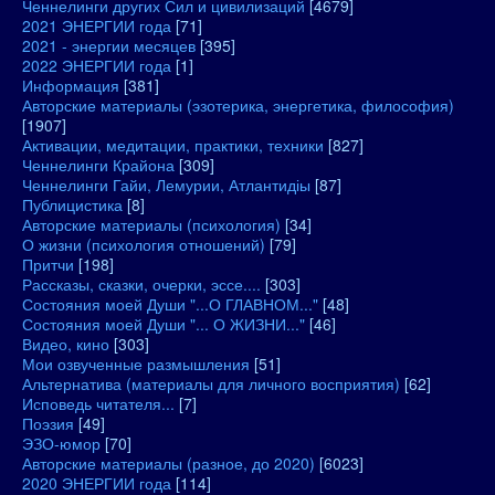
Ченнелинги других Сил и цивилизаций
[4679]
2021 ЭНЕРГИИ года
[71]
2021 - энергии месяцев
[395]
2022 ЭНЕРГИИ года
[1]
Информация
[381]
Авторские материалы (эзотерика, энергетика, философия)
[1907]
Активации, медитации, практики, техники
[827]
Ченнелинги Крайона
[309]
Ченнелинги Гайи, Лемурии, Атлантидіы
[87]
Публицистика
[8]
Авторские материалы (психология)
[34]
О жизни (психология отношений)
[79]
Притчи
[198]
Рассказы, сказки, очерки, эссе....
[303]
Состояния моей Души "...О ГЛАВНОМ..."
[48]
Состояния моей Души "... О ЖИЗНИ..."
[46]
Видео, кино
[303]
Мои озвученные размышления
[51]
Альтернатива (материалы для личного восприятия)
[62]
Исповедь читателя...
[7]
Поэзия
[49]
ЭЗО-юмор
[70]
Авторские материалы (разное, до 2020)
[6023]
2020 ЭНЕРГИИ года
[114]