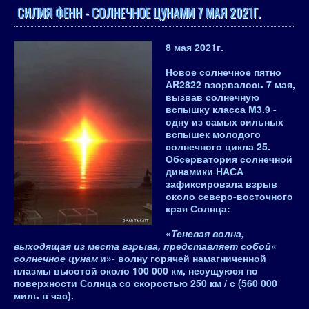
СИЛИЯ ФЕНН - СОЛНЕЧНОЕ ЦУНАМИ 7 МАЯ 2021Г.
8 мая 2021
г.
Новое солнечное пятно
AR2822 взорвалось 7 мая,
вызвав солнечную
вспышку класса M3.9 -
одну из самых сильных
вспышек молодого
солнечного цикла 25
.
Обсерватория солнечной
динамики НАСА
зафиксировала взрыв
около северо-восточного
края Солнца:
«
Теневая волна,
выходящая из места взрыва, представляет собой«
солнечное цунам
и»- волну горячей намагниченной
плазмы высотой около 100 000 км, несущуюся по
поверхности Солнца со скоростью 250 км / с (560 000
миль в час).