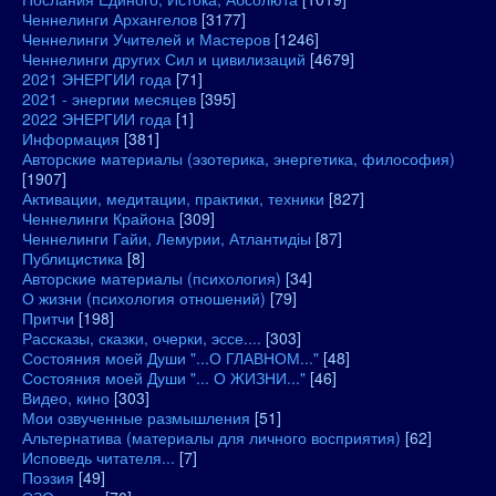
Ченнелинги Архангелов
[3177]
Ченнелинги Учителей и Мастеров
[1246]
Ченнелинги других Сил и цивилизаций
[4679]
2021 ЭНЕРГИИ года
[71]
2021 - энергии месяцев
[395]
2022 ЭНЕРГИИ года
[1]
Информация
[381]
Авторские материалы (эзотерика, энергетика, философия)
[1907]
Активации, медитации, практики, техники
[827]
Ченнелинги Крайона
[309]
Ченнелинги Гайи, Лемурии, Атлантидіы
[87]
Публицистика
[8]
Авторские материалы (психология)
[34]
О жизни (психология отношений)
[79]
Притчи
[198]
Рассказы, сказки, очерки, эссе....
[303]
Состояния моей Души "...О ГЛАВНОМ..."
[48]
Состояния моей Души "... О ЖИЗНИ..."
[46]
Видео, кино
[303]
Мои озвученные размышления
[51]
Альтернатива (материалы для личного восприятия)
[62]
Исповедь читателя...
[7]
Поэзия
[49]