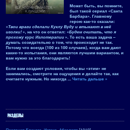
Может быть, вы помните,
был такой сериал «Санта
Барбара». Главному
герою как-то сказали:
«
Твои враги сделали Куклу Вуду и втыкают в неё
иголки!
», на что он ответил: «
Будем считать, что я
прохожу курс Иглотерапии
». То есть
ваша задача –
думать созидательно о том, что происходит не так
.
Потому что всегда (100 из 100 случаев), когда вам дают
какие-то испытания, они являются лучшим вариантом, и
вам нужно за это благодарить!
Если вам создают условия, чтобы вы «этим» не
занимались, смотрите на ощущения и делайте так, как
считаете нужным. Но никогда
...
Читать дальше »
РАЗДЕЛЫ
Послания Единого, Истока, Абсолюта
[1019]