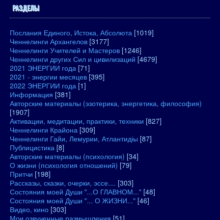
РАЗДЕЛЫ
Послания Единого, Истока, Абсолюта
[1019]
Ченнелинги Архангелов
[3177]
Ченнелинги Учителей и Мастеров
[1246]
Ченнелинги других Сил и цивилизаций
[4679]
2021 ЭНЕРГИИ года
[71]
2021 - энергии месяцев
[395]
2022 ЭНЕРГИИ года
[1]
Информация
[381]
Авторские материалы (эзотерика, энергетика, философия)
[1907]
Активации, медитации, практики, техники
[827]
Ченнелинги Крайона
[309]
Ченнелинги Гайи, Лемурии, Атлантидіы
[87]
Публицистика
[8]
Авторские материалы (психология)
[34]
О жизни (психология отношений)
[79]
Притчи
[198]
Рассказы, сказки, очерки, эссе....
[303]
Состояния моей Души "...О ГЛАВНОМ..."
[48]
Состояния моей Души "... О ЖИЗНИ..."
[46]
Видео, кино
[303]
Мои озвученные размышления
[51]