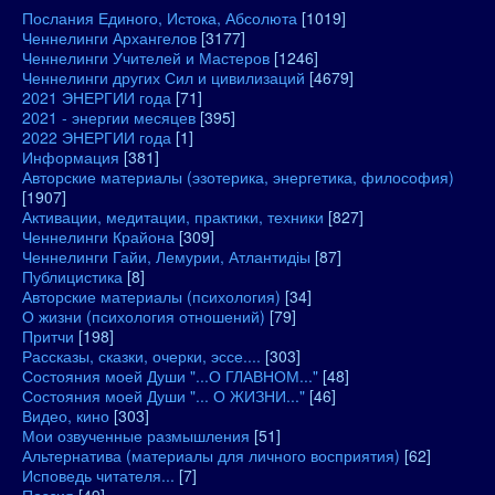
Послания Единого, Истока, Абсолюта
[1019]
Ченнелинги Архангелов
[3177]
Ченнелинги Учителей и Мастеров
[1246]
Ченнелинги других Сил и цивилизаций
[4679]
2021 ЭНЕРГИИ года
[71]
2021 - энергии месяцев
[395]
2022 ЭНЕРГИИ года
[1]
Информация
[381]
Авторские материалы (эзотерика, энергетика, философия)
[1907]
Активации, медитации, практики, техники
[827]
Ченнелинги Крайона
[309]
Ченнелинги Гайи, Лемурии, Атлантидіы
[87]
Публицистика
[8]
Авторские материалы (психология)
[34]
О жизни (психология отношений)
[79]
Притчи
[198]
Рассказы, сказки, очерки, эссе....
[303]
Состояния моей Души "...О ГЛАВНОМ..."
[48]
Состояния моей Души "... О ЖИЗНИ..."
[46]
Видео, кино
[303]
Мои озвученные размышления
[51]
Альтернатива (материалы для личного восприятия)
[62]
Исповедь читателя...
[7]