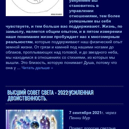
увереннее вы
становитесь в
управлении
отношениями, тем более
успешными вы себя
чувствуете, и тем больше вас поддерживают. Жизнь, по
замыслу, является общим опытом, и в пятом измерении
наше понимание жизни пробуждает нас к многомерным
реальностям
, которые поддерживают наш физический опыт
земной жизни. От грязи и камней под нашими ногами до
облаков, проплывающих над головой, и до звездного неба,
мы находимся в отношениях со стихиями, из которых мы
вышли. Это близость, которую понимает Душа, потому что
она у
...
Читать дальше »
ВЫСШИЙ СОВЕТ СВЕТА - 2022:УСИЛЕННАЯ
ДВОЙСТВЕННОСТЬ.
7 сентября 2021
г.
через
Пенни Мур
Привет дорогие светлые