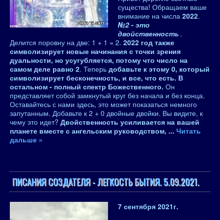
существа! Обращаем ваше
внимание на числа
2022
.
№2 - это
двойственность
.
Делится поровну на две: 1 + 1 = 2.
2022 год также
символизирует новые начинания с точки зрения
дуальности, но усугубляется, потому что число на
самом деле равно 2
. Теперь
добавьте к этому 0, который
символизирует бесконечность, и все, что есть. В
остальном - полный спектр Божественного.
Он
представляет собой замкнутый круг без начала и без конца.
Оставайтесь с нами здесь, это может показаться немного
запутанным. Добавьте к 2 + 0 двойные двойки. Вы видите, к
чему это идет?
Двойственность усиливается на вашей
планете вместе с ангельским руководством,
...
Читать
дальше »
ПИСАНИЯ СОЗДАТЕЛЯ - ЛЕГКОСТЬ БЫТИЯ. 5.09.2021.
7 сентября 2021
г.