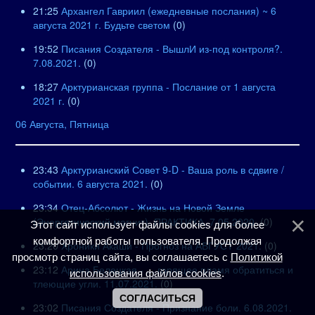
21:25
Архангел Гавриил (ежедневные послания) ~ 6
августа 2021 г. Будьте светом
(0)
19:52
Писания Создателя - ВышлИ из-под контроля?.
7.08.2021.
(0)
18:27
Арктурианская группа - Послание от 1 августа
2021 г.
(0)
06 Августа, Пятница
23:43
Арктурианский Совет 9-D - Ваша роль в сдвиге /
событии. 6 августа 2021.
(0)
23:34
Отец-Абсолют - Жизнь на Новой Земле
(Энергетический магнит). ПРАКТИКА. 7.05.2020.
(0)
Этот сайт использует файлы cookies для более
комфортной работы пользователя. Продолжая
23:20
Хроники Акаши - Прогноз на АВГУСТ 2021.
(0)
просмотр страниц сайта, вы соглашаетесь с
Политикой
23:12
Арина Белецкая - ... горящее пламя обратиться и
использования файлов cookies
.
тлеющие угли. 11.07.2021.
(0)
СОГЛАСИТЬСЯ
23:02
Писания Создателя - Признание боли. 6.08.2021.