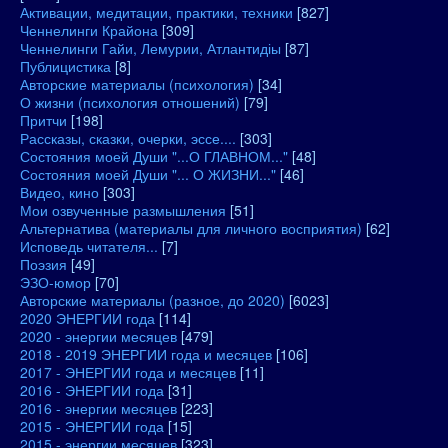
Активации, медитации, практики, техники
[827]
Ченнелинги Крайона
[309]
Ченнелинги Гайи, Лемурии, Атлантидіы
[87]
Публицистика
[8]
Авторские материалы (психология)
[34]
О жизни (психология отношений)
[79]
Притчи
[198]
Рассказы, сказки, очерки, эссе....
[303]
Состояния моей Души "...О ГЛАВНОМ..."
[48]
Состояния моей Души "... О ЖИЗНИ..."
[46]
Видео, кино
[303]
Мои озвученные размышления
[51]
Альтернатива (материалы для личного восприятия)
[62]
Исповедь читателя...
[7]
Поэзия
[49]
ЭЗО-юмор
[70]
Авторские материалы (разное, до 2020)
[6023]
2020 ЭНЕРГИИ года
[114]
2020 - энергии месяцев
[479]
2018 - 2019 ЭНЕРГИИ года и месяцев
[106]
2017 - ЭНЕРГИИ года и месяцев
[11]
2016 - ЭНЕРГИИ года
[31]
2016 - энергии месяцев
[223]
2015 - ЭНЕРГИИ года
[15]
2015 - энергии месяцев
[323]