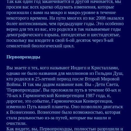
Так как один год заканчивается и другой начинается, мы
просим вас всех кратко обдумать изменения, которые
произошли с вами на микро и макро-уровне в течение
некоторого времени. На пути многих из вас 2008 оказался
более интенсивным, чем предыдущие годы. Это особенно
верно для тех из вас, кто родился в так называемые годы
демографического взрыва, пятидесятые и шестидесятые,
поскольку вы входите в свой 6-ой десяток через 9-ый
семилетний биологический цикл.
Первопроходцы
Вы знаете о тех, кого называют Индиго и Кристаллами,
однако не было названия для миллионов из Гильдии Душ,
кто родился в 25-летний период после Второй Мировой
Войны. И так мы дадим название вам. Вы - Дети Света,
'Первопроходцы'. Вы проложили путь в течение 60-ых и
70-ых к Гармонической Конвергенции 1987 года, и,
дорогие, это событие, Гармоническая Конвергенция,
изменило Путь вашей планеты. Оно позволило двигаться
к Вознесению. Вознесение было возможностью, которая
стала реальностью из-за путей, которые вы нашли и
очистили.
Как видите, вы, Первопроходцы, полностью разрушили и