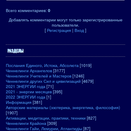
Всего комментариев
:
0
Добавлять комментарии могут только зарегистрированные
пользователи.
[
Регистрация
|
Вход
]
РАЗДЕЛЫ
Послания Единого, Истока, Абсолюта
[1019]
Ченнелинги Архангелов
[3177]
Ченнелинги Учителей и Мастеров
[1246]
Ченнелинги других Сил и цивилизаций
[4679]
2021 ЭНЕРГИИ года
[71]
2021 - энергии месяцев
[395]
2022 ЭНЕРГИИ года
[1]
Информация
[381]
Авторские материалы (эзотерика, энергетика, философия)
[1907]
Активации, медитации, практики, техники
[827]
Ченнелинги Крайона
[309]
Ченнелинги Гайи, Лемурии, Атлантидіы
[87]