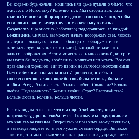
Вы когда-нибудь желали, молились или даже думали о чём-то, что
неизвестно Источнику? Конечно, нет. Мы говорим вам,
ваш
главный и основной приоритет должен состоять в том, чтобы
установить вашу намеренную и сознательную связь с
Создателем
и ревностно (заботливо)
поддерживать её каждый
Божий день
. Сначала, вы можете начать, воображать свет, любовь
и энергию, льющуюся в вас. Но быстро вы обнаружите, что
начинаете чувствовать ответ(отклик), который не зависит от
вашего воображения. В этом моменте есть много вещей, которые
вы могли бы подумать, вообразить, молиться или хотеть. Все они
правильные(хорошие). Ничто из них не являются необходимыми.
Вам необходимо только впитать
(привнести)
в себя, и
соответственно в ваше поле бытия, больше света, больше
любви
. Всегда больше света, больше любви. Сомнение? Больше
любви. Неуверенность? Больше любви. Страх? Беспокойство?
Больше любви. Болезнь? Больше любви.
Как мы видим,
это – то, что вы порой забываете, когда
встречаете удары на своём пути. Поэтому мы подчеркиваем
это как самое главное.
Откройтесь и позвольте этому случиться,
и вы всегда найдёте то, в чём нуждается ваше сердце. Вы также
заметите, что мы не включили в наш рассказ предупреждение о