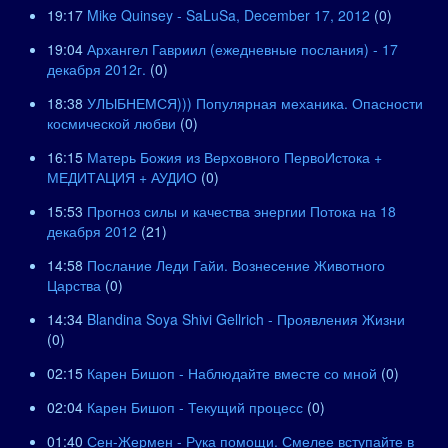
19:17
Mike Quinsey - SaLuSa, December 17, 2012
(0)
19:04
Архангел Гавриил (ежедневные послания) - 17
декабря 2012г.
(0)
18:38
УЛЫБНЕМСЯ))) Популярная механика. Опасности
космической любви
(0)
16:15
Матерь Божия из Верховного ПервоИстока +
МЕДИТАЦИЯ + АУДИО
(0)
15:53
Прогноз силы и качества энергии Потока на 18
декабря 2012
(21)
14:58
Послание Леди Гайи. Вознесение Животного
Царства
(0)
14:34
Blandina Soya Shivi Gellrich - Проявления Жизни
(0)
02:15
Карен Бишоп - Наблюдайте вместе со мной
(0)
02:04
Карен Бишоп - Текущий процесс
(0)
01:40
Сен-Жермен - Рука помощи. Смелее вступайте в