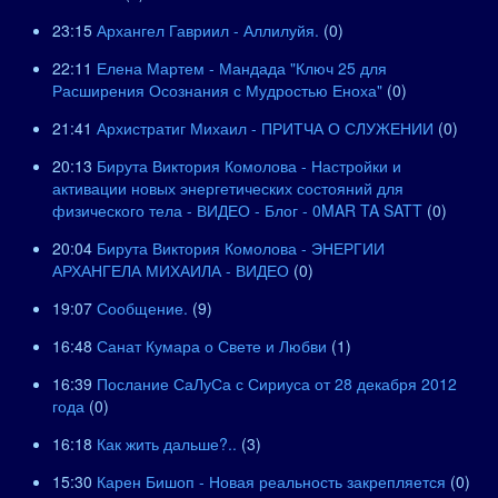
23:15
Архангел Гавриил - Аллилуйя.
(0)
22:11
Елена Мартем - Мандада "Ключ 25 для
Расширения Осознания с Мудростью Еноха"
(0)
21:41
Архистратиг Михаил - ПРИТЧА О СЛУЖЕНИИ
(0)
20:13
Бирута Виктория Комолова - Настройки и
активации новых энергетических состояний для
физического тела - ВИДЕО - Блог - 0MAR TA SATT
(0)
20:04
Бирута Виктория Комолова - ЭНЕРГИИ
АРХАНГЕЛА МИХАИЛА - ВИДЕО
(0)
19:07
Сообщение.
(9)
16:48
Санат Кумара о Свете и Любви
(1)
16:39
Послание СаЛуСа с Сириуса от 28 декабря 2012
года
(0)
16:18
Как жить дальше?..
(3)
15:30
Карен Бишоп - Новая реальность закрепляется
(0)