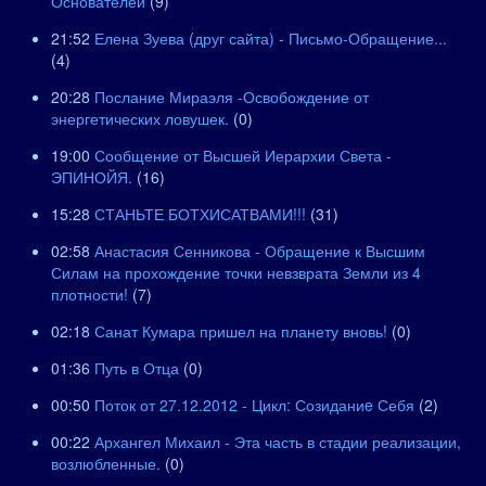
Основателей
(9)
21:52
Елена Зуева (друг сайта) - Письмо-Обращение...
(4)
20:28
Послание Мираэля -Освобождение от
энергетических ловушек.
(0)
19:00
Сообщение от Высшей Иерархии Света -
ЭПИНОЙЯ.
(16)
15:28
СТАНЬТЕ БОТХИСАТВАМИ!!!
(31)
02:58
Анастасия Сенникова - Обращение к Высшим
Силам на прохождение точки невзврата Земли из 4
плотности!
(7)
02:18
Санат Кумара пришел на планету вновь!
(0)
01:36
Путь в Отца
(0)
00:50
Поток от 27.12.2012 - Цикл: Созиданиe Себя
(2)
00:22
Архангел Михаил - Эта часть в стадии реализации,
возлюбленные.
(0)