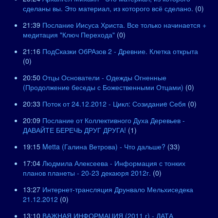
сделаны вы. Это материал, из которого всё сделано.
(0)
21:39
Послание Иисуса Христа. Все только начинается +
медитация "Ключ Перехода"
(0)
21:16
ПодСказки ОбРАзов 2 - Древние. Клетка открыта
(0)
20:50
Отцы Основатели - Одежды Огненные
(Продолжение беседы с Божественными Отцами)
(0)
20:33
Поток от 24.12.2012 - Цикл: Созиданиe Себя
(0)
20:09
Послание от Коллективного Духа Деревьев -
ДАВАЙТЕ БЕРЕЧЬ ДРУГ ДРУГА!
(1)
19:15
Metta (Галина Ветрова) - Что дальше?
(33)
17:04
Людмила Алексеева - Информация с тонких
планов планеты - 20-23 декаюря 2012г.
(0)
13:27
Интернет-трансляция Друнвало Мельхиседека
21.12.2012
(0)
13:10
ВАЖНАЯ ИНФОРМАЦИЯ (2011 г) - ДАТА