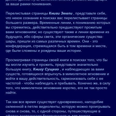
за ваши рамки понимания.
Перелистывая страницы
Книги Земли
, представьте себе,
что некое сознание в поисках вас перелистывает страницы
большего размера. Временные линии, к пониманию которых
вы стремитесь, действительно предшествуют прожитым
вами мгновениям; но существуют также и линии времени из
будущего, ибо сферы света, эти органические существа-
шары, пришли из самых различных времен. Они - это
конфедерация, стремящаяся быть в том времени и месте,
где были сложены и рождены ваши истории.
Просматривая страницы своей книги в поисках того, что бы
вы могли изучить и прожить, представьте значительно
большую книгу,
Книгу Сущего
, и наблюдающих за вами
существ, готовящихся впрыгнуть в мимолетное мгновение и
войти в вашу действительность, гармонизовать себя с ее
частотой - чтобы наблюдать и пребывать. Конечно же, в силу
того, что мимолетное мгновение коротко, его не так просто
найти.
Так как все время существует одновременно, наподобие
склеенной в петлю видеоленты, которую можно проигрывать
снова и снова, то, с одной стороны, путешествующие в
сферах располагают бесконечностью для поиска