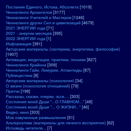
Послания Единого, Истока, Абсолюта
[1019]
Ченнелинги Архангелов
[3177]
Ченнелинги Учителей и Мастеров
[1246]
Ченнелинги других Сил и цивилизаций
[4679]
2021 ЭНЕРГИИ года
[71]
2021 - энергии месяцев
[395]
2022 ЭНЕРГИИ года
[1]
Информация
[381]
Авторские материалы (эзотерика, энергетика, философия)
[1907]
Активации, медитации, практики, техники
[827]
Ченнелинги Крайона
[309]
Ченнелинги Гайи, Лемурии, Атлантидіы
[87]
Публицистика
[8]
Авторские материалы (психология)
[34]
О жизни (психология отношений)
[79]
Притчи
[198]
Рассказы, сказки, очерки, эссе....
[303]
Состояния моей Души "...О ГЛАВНОМ..."
[48]
Состояния моей Души "... О ЖИЗНИ..."
[46]
Видео, кино
[303]
Мои озвученные размышления
[51]
Альтернатива (материалы для личного восприятия)
[62]
Исповедь читателя...
[7]