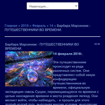
Главная
»
2016
»
Февраль
»
14
» Барбара Марсиниак -
ПУТЕШЕСТВЕННИКИ ВО ВРЕМЕНИ.
Барбара Марсиниак - ПУТЕШЕСТВЕННИКИ ВО
22:06
ВРЕМЕНИ.
14 февраля 2016
г.
Эти путешественники
происходят из ряда
различных систем. Они
представляют собой некую
конфедерацию
путешественников во
времени, официальную
экспедицию сквозь Сущее, перемещающуюся по времени с
целью нахождения времени и места рождения легенд. Они
желают войти, чтобы наблюдать, - и прошли для этого
долгий-долгий путь, выполняя многие условия, выходящие