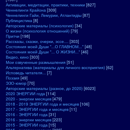
Активации, медитации, практики, техники
[827]
Ченнелинги Крайона
[309]
Ченнелинги Гайи, Лемурии, Атлантидіы
[87]
Публицистика
[8]
Авторские материалы (психология)
[34]
О жизни (психология отношений)
[79]
Притчи
[198]
Рассказы, сказки, очерки, эссе....
[303]
Состояния моей Души "...О ГЛАВНОМ..."
[48]
Состояния моей Души "... О ЖИЗНИ..."
[46]
Видео, кино
[303]
Мои озвученные размышления
[51]
Альтернатива (материалы для личного восприятия)
[62]
Исповедь читателя...
[7]
Поэзия
[49]
ЭЗО-юмор
[70]
Авторские материалы (разное, до 2020)
[6023]
2020 ЭНЕРГИИ года
[114]
2020 - энергии месяцев
[479]
2018 - 2019 ЭНЕРГИИ года и месяцев
[106]
2017 - ЭНЕРГИИ года и месяцев
[11]
2016 - ЭНЕРГИИ года
[31]
2016 - энергии месяцев
[223]
2015 - ЭНЕРГИИ года
[15]