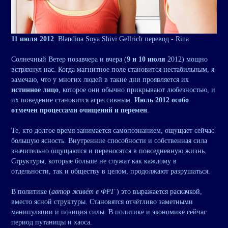
11 июля 2012
. Blandina Soya Shivi Gellrich перевод - Rina
Солнечный Ветер позавчера и вчера (
9 и 10 июля
2012) мощно
встряхнул нас. Когда магнитное поле становится нестабильным, я
замечаю, что у многих людей в такие дни проявляется их
истинное лицо
, которое они обычно прикрывают любезностью, и
их поведение становится агрессивным.
Июль 2012 особо
отмечен процессами очищений и перемен
.
Те, кто долгое время занимается самопознанием, ощущает сейчас
большую ясность. Внутренние способности и собственная сила
значительно ощущаются и переносятся в повседневную жизнь.
Структуры, которые больше не служат как каждому в
отдельности, так и обществу в целом, продолжают разрушаться.
В политике (
автор живёт в ФРГ
) это выражается раскачкой,
вместо ясной структуры. Становятся отчётливо заметными
манипуляции и позиция силы. В политике и экономике сейчас
период путаницы и хаоса.