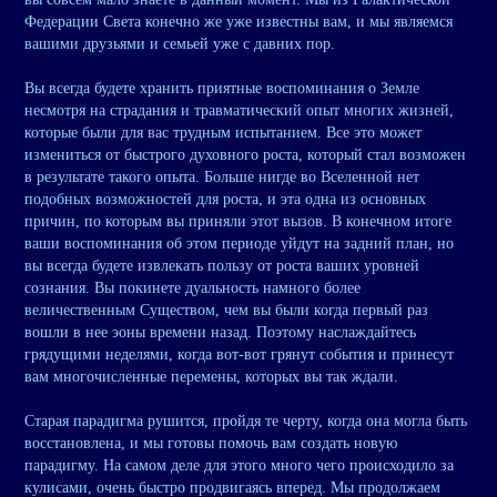
Федерации Света конечно же уже известны вам, и мы являемся
вашими друзьями и семьей уже с давних пор.
Вы всегда будете хранить приятные воспоминания о Земле
несмотря на страдания и травматический опыт многих жизней,
которые были для вас трудным испытанием. Все это может
измениться от быстрого духовного роста, который стал возможен
в результате такого опыта. Больше нигде во Вселенной нет
подобных возможностей для роста, и эта одна из основных
причин, по которым вы приняли этот вызов. В конечном итоге
ваши воспоминания об этом периоде уйдут на задний план, но
вы всегда будете извлекать пользу от роста ваших уровней
сознания. Вы покинете дуальность намного более
величественным Существом, чем вы были когда первый раз
вошли в нее эоны времени назад. Поэтому наслаждайтесь
грядущими неделями, когда вот-вот грянут события и принесут
вам многочисленные перемены, которых вы так ждали.
Старая парадигма рушится, пройдя те черту, когда она могла быть
восстановлена, и мы готовы помочь вам создать новую
парадигму. На самом деле для этого много чего происходило за
кулисами, очень быстро продвигаясь вперед. Мы продолжаем