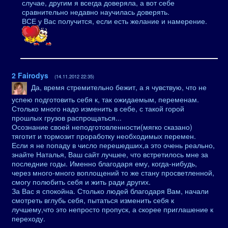
случае, другим я всегда доверяла, а вот себе
сравнительно недавно научилась доверять.
ВСЕ у Вас получится, если есть желание и намерение.
2
Fairodys
(14.11.2012 22:35)
Да, время стремительно бежит, а я чувствую, что не
успею подготовить себя к, так ожидаемым, переменам.
Столько много надо изменить в себе, с такой горой
прошлых грузов распрощаться...
Осознание своей неподготовленности(мягко сказано)
тяготит и тормозит проработку необходимых перемен.
Если я не попаду в число перешедших,а это очень реально,
знайте Наталья, Ваш сайт лучшее, что встретилось мне за
последние годы. Именно благодаря ему, когда-нибудь,
через много-много воплощений то же стану просветленной,
смогу полюбить себя и жить ради других.
За Вас я спокойна. Столько людей благодаря Вам, начали
смотреть вглубь себя, пытаться изменить себя к
лучшему,что это непросто пропуск, а скорее приглашение к
переходу.