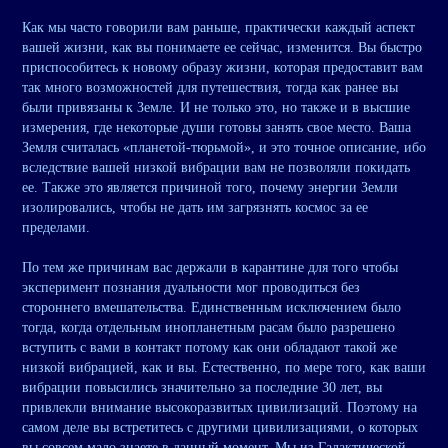
Как мы часто говорили вам раньше, практически каждый аспект
вашей жизни, как вы понимаете ее сейчас, изменится. Вы быстро
приспособитесь к новому образу жизни, которая предоставит вам
так много возможностей для путешествия, тогда как ранее вы
были привязаны к Земле. И не только это, но также и в высшие
измерения, где некоторые души готовы занять свое место. Ваша
Земля считалась «планетой-тюрьмой», и это точное описание, ибо
вследствие вашей низкой вибрации вам не позволяли покидать
ее. Также это является причиной того, почему энергии Земли
изолировались, чтобы не дать им загрязнять космос за ее
пределами.
По тем же причинам вас держали в карантине для того чтобы
эксперимент познания дуальности мог проводиться без
стороннего вмешательства. Единственным исключением было
тогда, когда отдельным инопланетным расам было разрешено
вступить с вами в контакт потому как они обладают такой же
низкой вибрацией, как и вы. Естественно, по мере того, как ваши
вибрации повысились значительно за последние 30 лет, вы
привлекли внимание высокоразвитых цивилизаций. Поэтому на
самом деле вы встретитесь с другими цивилизациями, о которых
вы совсем мало знаете в данный момент. Мы из Галактической