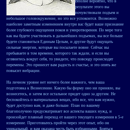
Вполне вероятно, что в
результате этого вы
почувствовали подъем и
небольшое головокружение, но это все успокоится. Возможно
наиболее заметным изменением внутри вас будет ваше признание
более глубокого ощущения покоя и умиротворения. По мере того
как вы будете участвовать в дальнейших подъемах, вы все больше
будете становиться Единым Целым, и другие будут ощущать
сильные энергии, которые вы посылаете вовне. Сейчас вы
пребываете в том времени, которого так ждали, и если вы
оглянитесь вокруг себя, то увидите, что повсюду происходят
перемены. Это принесет вам радость и счастье, и это опять же
повысит вибрации.
На личном уровне нет ничего более важного, чем ваша
подготовка к Вознесению. Какую бы форму оно ни приняло, вы
вознесетесь, и затем все остальное придет одно за другим. Не
беспокойтесь о материальных вещах, ибо все, что вам нужно,
будет доступно вам, и даже больше. План по вашему
благополучию предусматривает все аспекты ваших нужд, и
произойдет плавный переход от вашего текущего измерения в 5-е
измерение. Приготовьтесь пройти через этот опыт, ибо он
уникальный, и вам оказана честь быть избранными. Бояться