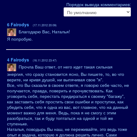
Порядок вывода комментариев:
6
Fairodys
(17.11.2012 20:09)
Благодарю Вас, Наталья!
Я попробую.
4
Fairodys
(16.11.2012 23:47)
Прочла Ваш ответ, от него идет такая сильная
энергия, что сразу становится ясно, Вы пишете, то, во что
верите, ни кривя душой, ни выпячивая свое "я".
Все, что Вы сказали в своем ответе, я говорю себе часто, не
получается, правда, поверить и прочувствовать. Как
уговорить себя, перестать придираться к своему "багажу",
как заставить себя простить свои ошибки и проступки, как
убедить себя, что я одна из вас, вот главное, что на данный
момент важно для меня. Ведь, пока я не смогу с этим
разобраться, так и буду топтаться на одной и той же
ступеньке.
Наталья, поводырь Вы наш, не переживайте, это ведь тоже
опыт и задача, которую я должна решить лично. Сами