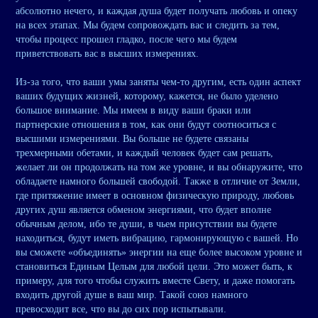
абсолютно нечего, и каждая душа будет получать любовь и опеку
на всех этапах. Мы будем сопровождать вас и следить за тем,
чтобы процесс прошел гладко, после чего мы будем
приветствовать вас в высших измерениях.
Из-за того, что ваши умы заняты чем-то другим, есть один аспект
ваших будущих жизней, которому, кажется, не было уделено
большое внимание. Мы имеем в виду ваши браки или
партнерские отношения в том, как они будут соотноситься с
высшими измерениями. Вы больше не будете связаны
трехмерными обетами, и каждый человек будет сам решать,
желает ли он продолжать на том же уровне, и вы обнаружите, что
обладаете намного большей свободой. Также в отличие от Земли,
где притяжение имеет в основном физическую природу, любовь
других душ является обменом энергиями, что будет вполне
обычным делом, ибо те души, в чьем присутствии вы будете
находиться, будут иметь вибрацию, гармонирующую с вашей. Но
вы сможете «объединять» энергии на еще более высоком уровне и
становиться Единым Целым для любой цели. Это может быть, к
примеру, для того чтобы служить вместе Свету, и даже помогать
входить другой душе в ваш мир. Такой союз намного
превосходит все, что вы до сих пор испытывали.