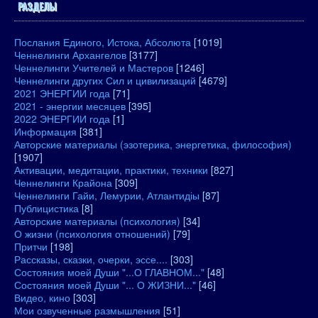
РАЗДЕЛЫ
Послания Единого, Истока, Абсолюта
[1019]
Ченнелинги Архангелов
[3177]
Ченнелинги Учителей и Мастеров
[1246]
Ченнелинги других Сил и цивилизаций
[4679]
2021 ЭНЕРГИИ года
[71]
2021 - энергии месяцев
[395]
2022 ЭНЕРГИИ года
[1]
Информация
[381]
Авторские материалы (эзотерика, энергетика, философия)
[1907]
Активации, медитации, практики, техники
[827]
Ченнелинги Крайона
[309]
Ченнелинги Гайи, Лемурии, Атлантидіы
[87]
Публицистика
[8]
Авторские материалы (психология)
[34]
О жизни (психология отношений)
[79]
Притчи
[198]
Рассказы, сказки, очерки, эссе....
[303]
Состояния моей Души "...О ГЛАВНОМ..."
[48]
Состояния моей Души "... О ЖИЗНИ..."
[46]
Видео, кино
[303]
Мои озвученные размышления
[51]