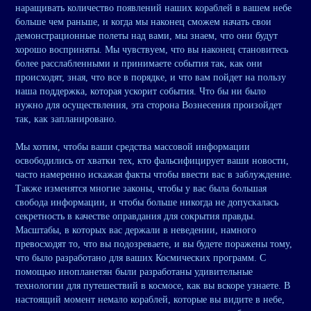
наращивать количество появлений наших кораблей в вашем небе
больше чем раньше, и когда мы наконец сможем начать свои
демонстрационные полеты над вами, мы знаем, что они будут
хорошо восприняты. Мы чувствуем, что вы наконец становитесь
более расслабленными и принимаете события так, как они
происходят, зная, что все в порядке, и что вам пойдет на пользу
наша поддержка, которая ускорит события. Что бы ни было
нужно для осуществления, эта сторона Вознесения произойдет
так, как запланировано.
Мы хотим, чтобы ваши средства массовой информации
освободились от хватки тех, кто фальсифицирует ваши новости,
часто намеренно искажая факты чтобы ввести вас в заблуждение.
Также изменятся многие законы, чтобы у вас была большая
свобода информации, и чтобы больше никогда не допускалась
секретность в качестве оправдания для сокрытия правды.
Масштабы, в которых вас держали в неведении, намного
превосходят то, что вы подозреваете, и вы будете поражены тому,
что было разработано для ваших Космических программ. С
помощью инопланетян были разработаны удивительные
технологии для путешествий в космосе, как вы вскоре узнаете. В
настоящий момент немало кораблей, которые вы видите в небе,