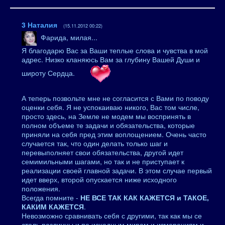
3
Наталия
(15.11.2012 00:22)
Фарида, милая...
Я благодарю Вас за Ваши теплые слова и чувства в мой
адрес. Низко кланяюсь Вам за глубину Вашей Души и
широту Сердца.
А теперь позвольте мне не согласится с Вами по поводу
оценки себя. Я не успокаиваю никого, Вас том числе,
просто здесь, на Земле не модем мы воспринять в
полном объеме те задачи и обязательства, которые
приняли на себя пред этим воплощением. Очень часто
случается так, что один делать только шаг и
перевыполняет свои обязательства, другой идет
семимильными шагами, но так и не приступает к
реализации своей главной задачи. В этом случае первый
идет вверх, второй опускается ниже исходного
положения.
Всегда помните -
НЕ ВСЕ ТАК КАК КАЖЕТСЯ и ТАКОЕ,
КАКИМ КАЖЕТСЯ
.
Невозможно сравнивать себя с другими, так как мы се
столь различны и по исходным мирам и измерениям и