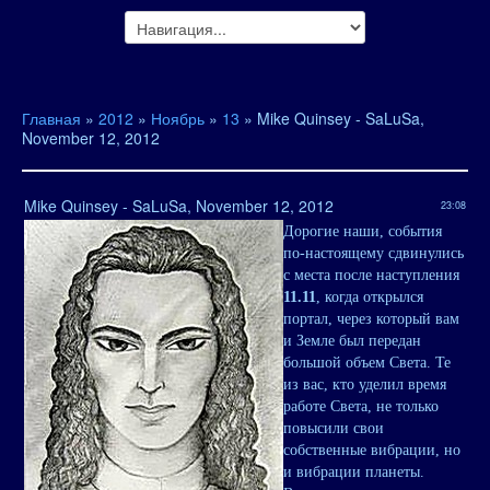
Главная
»
2012
»
Ноябрь
»
13
» Mike Quinsey - SaLuSa,
November 12, 2012
Mike Quinsey - SaLuSa, November 12, 2012
23:08
Дорогие наши, события
по-настоящему сдвинулись
с места после наступления
11.11
, когда открылся
портал, через который вам
и Земле был передан
большой объем Света. Те
из вас, кто уделил время
работе Света, не только
повысили свои
собственные вибрации, но
и вибрации планеты.