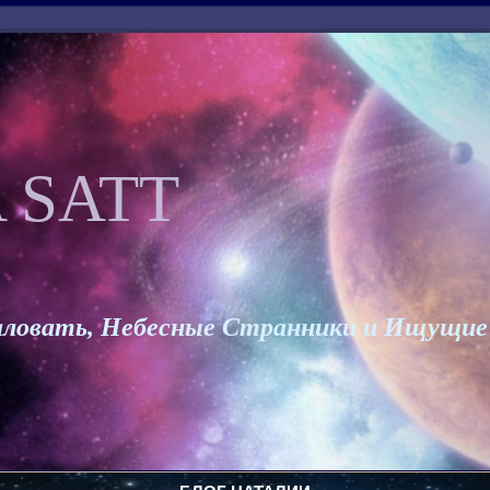
 SATT
ловать, Небесные Странники и Ищущие