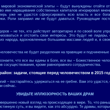
а мировой экономической элиты – будут вынуждены отойти от 
во имя наращивания собственных капиталов игнорировал мнен
перь уже не удастся сфокусировать всю власть и все бог
ики. Роли заправил им не будут даваться. Руководящие пост
ров – не тех, кто действует авторитарно и по своей воле упр
низоваться и отстоять свои интересы. Это будут не лидеры, 
из народа, вдохновленные большими массами людей и, в сво
 человечества не будет разделения на правящие и подчиненные
ознаете, что все вы едины в Боге, все вы – Божественное чело
в сосуществования, кроме равноправного сотрудничества.
район
:
задачи, стоящие перед человечеством в 2015 го
гий – постарайтесь удержаться на ее гребне. Вам это удастся
и сейчас.
УВИДЬТЕ ИЛЛЮЗОРНОСТЬ ВАШИХ ДРАМ
овершенно новый взгляд на происходящее в мире. То, что рань
стинную суть, и вы видите, как это абсурдно. Те драмы, кото