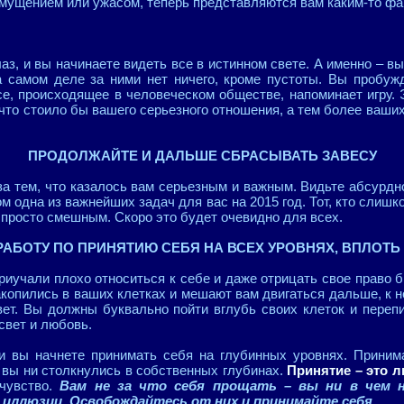
змущением или ужасом, теперь представляются вам каким-то фа
аз, и вы начинаете видеть все в истинном свете. А именно – вы
 самом деле за ними нет ничего, кроме пустоты. Вы пробуж
се, происходящее в человеческом обществе, напоминает игру. Э
 что стоило бы вашего серьезного отношения, а тем более ваших
ПРОДОЛЖАЙТЕ И ДАЛЬШЕ СБРАСЫВАТЬ ЗАВЕСУ
за тем, что казалось вам серьезным и важным. Видьте абсурдно
ом одна из важнейших задач для вас на 2015 год. Тот, кто слишк
 просто смешным. Скоро это будет очевидно для всех.
АБОТУ ПО ПРИНЯТИЮ СЕБЯ НА ВСЕХ УРОВНЯХ, ВПЛОТЬ
иучали плохо относиться к себе и даже отрицать свое право б
акопились в ваших клетках и мешают вам двигаться дальше, к 
вет. Вы должны буквально пойти вглубь своих клеток и пере
 свет и любовь.
ли вы начнете принимать себя на глубинных уровнях. Принима
 вы ни столкнулись в собственных глубинах.
Принятие – это 
 чувство.
Вам не за что себя прощать – вы ни в чем 
 иллюзии. Освобождайтесь от них и принимайте себя
.