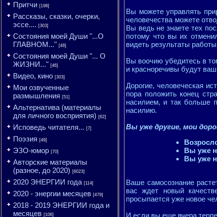
Притчи
[198]
Вы можете управлять при
Рассказы, сказки, очерки,
человечества можете отвод
эссе....
[303]
Вы ведь не знаете тех пос
Состояния моей Души "...О
потому что вы их отменил
ГЛАВНОМ..."
видеть результаты работы 
[48]
Состояния моей Души "... О
Вы воочию убедитесь в то
ЖИЗНИ..."
[46]
и красноречивы будут ваш
Видео, кино
[303]
Дорогие, человеческая ист
Мои озвученные
пора положить конец стр
размышления
[51]
насилием, и так больше 
Альтернатива (материалы
насилию.
для личного восприятия)
[62]
Вы уже другие, мои доро
Исповедь читателя...
[7]
Поэзия
[49]
Возросло
ЭЗО-юмор
Вы уже н
[70]
Вы уже н
Авторские материалы
(разное, до 2020)
[6023]
2020 ЭНЕРГИИ года
Ваше самосознание растет
[114]
вас ждет новый качеств
2020 - энергии месяцев
[479]
просыпается уже новое чел
2018 - 2019 ЭНЕРГИИ года и
месяцев
И если вы еще вчера терпел
[106]