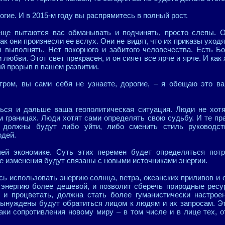
огие. И в 2015-м году вы распрямитесь в полный рост.
еще пытаются вас обманывать и подчинять, просто слепы. О
ак они произнесли ее вслух. Они не видят, что их приказы уходят
зы выполнять. Нет покорного и забитого человечества. Есть Б
любви. Этот свет прекрасен, и он сияет все ярче и ярче. И как 
ый прорыв в вашем развитии.
ром, вы сами себя не узнаете, дорогие, – я обещаю это в
ться и дальше ваша геополитическая ситуация. Люди не хот
м границах. Люди хотят сами определять свою судьбу. И те пра
 должны будут либо уйти, либо сменить стиль руководс
дей.
ей экономике. Суть этих перемен будет определяться пот
 изменения будут связаны с новыми источниками энергии.
сь использовать энергию солнца, ветра, океанских приливов и 
 энергию более дешевой, и позволит сберечь природные рес
 и процветать, должна стать более гуманистически настрое
 вынуждены будут обратиться лицом к людям и их запросам. Эт
аки сопротивления новому миру – в том числе и в лице тех, о