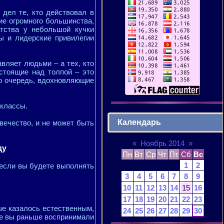
дел те, кто действовал в
ие огромного большинства,
атства у небольшой кучки
ы и лидерские привилегии
авляет людьми – а тех, кто
стоящие над толпой – это
ю очередь, вдохновляющие
 классы.
Календарь
вечество, и не может быть
«
Ноябрь 2014
»
ду
Пн
Вт
Ср
Чт
Пт
Сб
Вс
1
2
, если вы будете выполнять
3
4
5
6
7
8
9
10
11
12
13
14
15
16
17
18
19
20
21
22
23
ше казалось естественным,
24
25
26
27
28
29
30
рые вы раньше воспринимали