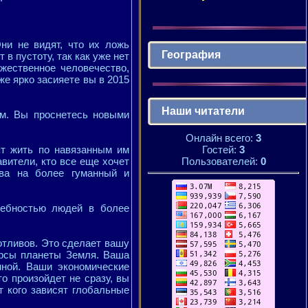
ни не видят, что их ложь
География
 в пустоту, так как уже нет
ожественное человечество,
же ярко засияете вы в 2015
Наши читатели
ам. Вы проснетесь новыми
Онлайн всего:
3
Гостей:
3
ят жить по навязанным им
Пользователей:
0
вители, кто все еще хочет
тва на более гуманный и
ребностью людей в более
отливов. Это сделает вашу
урсы планеты Земля. Ваша
нной. Ваши экономические
о произойдет не сразу, вы
т кого зависят глобальные