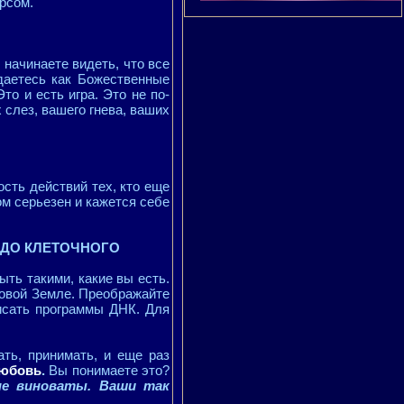
рсом.
 начинаете видеть, что все
даетесь как Божественные
то и есть игра. Это не по-
 слез, вашего гнева, ваших
сть действий тех, кто еще
ом серьезен и кажется себе
 ДО КЛЕТОЧНОГО
ыть такими, какие вы есть.
новой Земле. Преображайте
писать программы ДНК. Для
ть, принимать, и еще раз
любовь
.
Вы понимаете это?
не виноваты. Ваши так