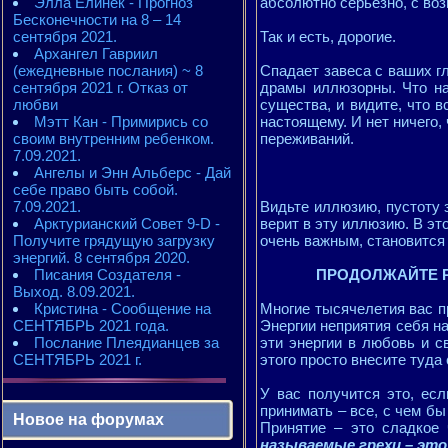
Элла Елинек - Прогноз
абсолютно серьезно, с во
Бесконечности на 8 – 14
сентября 2021.
Так и есть, дорогие.
Архангел Гавриил
(ежедневные послания) ~ 8
Спадает завеса с ваших гл
сентября 2021 г. Отказ от
драмы иллюзорны. Что на
любви
существа, и видите, что в
Мэтт Кан - Примирись со
настоящему. И нет ничего,
своим внутренним ребенком.
переживаний.
7.09.2021.
Ангелы и Энн Альберс - Дай
себе право быть собой.
7.09.2021.
Видьте иллюзию, пустоту 
Арктурианский Совет 9-D -
верит в эту иллюзию. В эт
Получите грядущую загрузку
очень важным, становится
энергий. 8 сентября 2020.
Писания Создателя -
ПРОДОЛЖАЙТЕ Р
Выход. 8.09.2021.
Кристина - Сообщение на
Многие тысячелетия вас пр
СЕНТЯБРЬ 2021 года.
Энергии неприятия себя н
Послание Плеядианцев за
эти энергии в любовь и с
СЕНТЯБРЬ 2021 г.
этого просто внесите туда
У вас получится это, ес
принимать – все, с чем бы
Новое на форумах
Принятие – это сладкое
называемые грехи – это