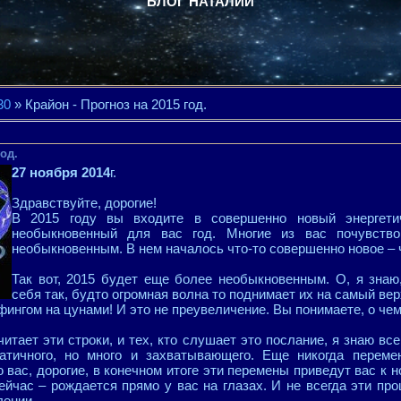
БЛОГ НАТАЛИИ
30
» Крайон - Прогноз на 2015 год.
год.
27 ноября 2014
г.
Здравствуйте, дорогие!
В 2015 году вы входите в совершенно новый энергети
необыкновенный для вас год. Многие из вас почувств
необыкновенным. В нем началось что-то совершенно новое – 
Так вот, 2015 будет еще более необыкновенным. О, я знаю
себя так, будто огромная волна то поднимает их на самый вер
ингом на цунами! И это не преувеличение. Вы понимаете, о чем 
читает эти строки, и тех, кто слушает это послание, я знаю вс
атичного, но много и захватывающего. Еще никогда перем
 вас, дорогие, в конечном итоге эти перемены приведут вас к н
йчас – рождается прямо у вас на глазах. И не всегда эти про
лении.