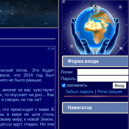
21:18
Форма входа
ческий поток. Это будет
Логин:
овали, что 2014 год был
Пароль:
чего не было раньше.
запомнить
, многие из вас чувствуют
Забыл пароль
|
Регистрация
х, то опускает на дно… Как
я говорю, не так ли?
Навигатор
е, что происходит с вами. В
ены в мире не шли столь
овому миру, к новой Земле.
цессы идут гладко. Но они