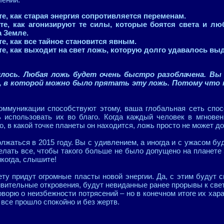
е, как старая энергия сопротивляется переменам.
е, как агонизируют те силы, которые боятся света и л
а Земле.
е, как все тайное становится явным.
е, как выходит на свет ложь, которую долго удавалось выд
илось. Любая ложь будет очень быстро разоблачена. Вы 
 в которой можно было прятать эту ложь. Потому что т
коммуникации способствуют этому, ваша глобальная сеть спос
ь использовать их во благо. Когда каждый человек в мгновен
о, в какой точке планеты он находится, ложь просто не может д
жаться в 2015 году. Вы с удивлением, а иногда и с ужасом бу
лать все, чтобы такого больше не было допущено на планете
икогда, слышите!
ету придут огромные пласты новой энергии. Да, с этим будут 
ивительные откровения, будут невиданные ранее прорывы к свету
говорю о неизбежности потрясений – но в конечном итоге их хар
ы все прошло спокойно и без жертв.