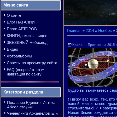
Меню сайта
О сайте
Блог НАТАЛИИ
Блоги АВТОРОВ
Главная
»
2014
»
Ноябрь
»
КНИГИ, тексты, видео
ЗВЕЗДНЫЙ Небосвод
Крайон - Прогноз на 2015 
Видео
Фотоальбомы
Советы по просмотру сайта
FAQ (вопрос/ответ)+
навигация по сайту
будто вы занимаетесь серф
Категории раздела
Я вижу вас всех, тех, кто 
Послания Единого, Истока,
вашей жизни много драм
Абсолюта
стремительно! И я заверяю
[1019]
Новая Земля рождается се
Ченнелинги Архангелов
[3177]
идут в правильном направ