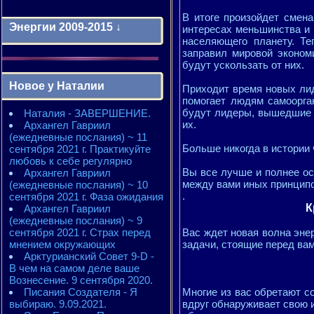
В итоге произойдет смен
Энергии 2009-2015 ↓
интересах меньшинства и 
населяющего планету. Те
заправил мировой эконом
будут ускользать от них.
Энергии 2009-2011 годы
2010 - энергии месяцев
Новое у Наталии
Приходит время новых лиде
2010 - ЭНЕРГИИ года
помогает людям самоорга
2011 - энергии месяцев
будут лидеры, вышедшие 
Наталия - ЗАВЕРШЕНИЕ.
2011 - ЭНЕРГИИ года
их.
Архангел Гавриил
2012 - энергии месяцев
(ежедневные послания) ~ 11
2012 - ЭНЕРГИИ года
Больше никогда в истории
сентября 2021 г. Практикуйте
2013 - энергии месяцев
любовь к себе регулярно
2013 - ЭНЕРГИИ года
Вы все лучше и полнее ос
Архангел Гавриил
2014 - энергии месяцев
между вами иных принципо
(ежедневные послания) ~ 10
2014 - ЭНЕРГИИ года
.
сентября 2021 г. Фаза ожидания
2015 - энергии месяцев
К
Архангел Гавриил
2015 - ЭНЕРГИИ года
(ежедневные послания) ~ 9
сентября 2021 г. Страх перед
Вас ждет новая волна энер
мнением окружающих
задачи, стоящие перед вам
Арктурианский Совет 9-D -
В чем на самом деле ваше
Вознесение. 9 сентября 2020.
Писания Создателя - Я
Многие из вас обретают с
выбираю. 9.09.2021.
вдруг обнаруживает свою и