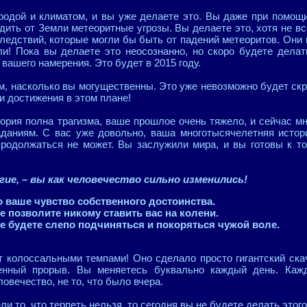
родой и климатом, и вы уже делаете это. Вы даже при помощи
ить от Земли метеоритные угрозы. Вы делаете это, хотя не вс
ледствий, которые могли бы быть от падений метеоритов. Они 
и! Пока вы делаете это неосознанно, но скоро будете делат
вашего намерения. Это будет в 2015 году.
м, насколько вы могущественны. Это уже невозможно будет с
и достижения в этом плане!
ория полна трагизма, ваше прошлое очень тяжело, и сейчас мн
аданиям. С вас уже довольно, ваша многотысячелетняя истор
продолжаться не может. Вы заслужили мира, и вы готовы к то
гие, – вы как человечество сильно изменились!
 ваше чувство собственного достоинства.
е позволите никому ставить вас на колени.
е будете слепо подчиняться и покоряться чужой воле.
 колоссальными темпами! Оно сделало просто гигантский скачо
енный прорыв. Вы меняетесь буквально каждый день. Каж
овечество, не то, что было вчера.
и то, что терпеть нельзя, то сегодня вы не будете делать этого