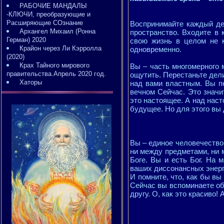
РАБОЧИЕ МАНДАЛЫ
-КЛЮЧИ, преобразующие и
Расширяющие СОзнание
Воспринимайте каждый де
Архангел Михаил (Ронна
пространство. Входите в 
Герман) 2020
свою жизнь в целом не к
Крайон через Ли Кэрролла
одновременно.
(2020)
Крах Тайного мирового
Вы – часть многомерного 
правительства.Апрель 2020 год.
ощутить. Перестаньте дел
Хаторы
над вами властным. Вы пе
вечном Сейчас. Это значи
это настоящее. А над нас
будущее. Но для этого вы
Вы – единое человечество
ни между предметами, ни 
Боге. Вы и есть Бог. На
ваших диссонансных энерг
И помните, что, как бы вы
Сейчас вы вспоминаете об
другу. О, как это красиво! 