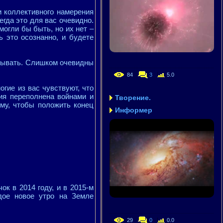
 коллективного намерения
егда это для вас очевидно.
могли бы быть, но их нет –
ь это осознанно, и будете
крывать. Слишком очевидны
84
3
5.0
огие из вас чувствуют, что
ия переполнена войнами и
Творение.
му, чтобы положить конец
Информер
к в 2014 году, и в 2015-м
дое новое утро на Земле
29
0
0.0
.