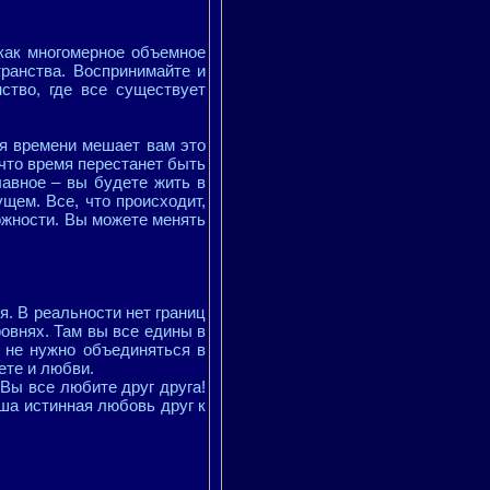
как многомерное объемное
транства. Воспринимайте и
ство, где все существует
ия времени мешает вам это
что время перестанет быть
лавное – вы будете жить в
щем. Все, что происходит,
ожности. Вы можете менять
. В реальности нет границ
овнях. Там вы все едины в
 не нужно объединяться в
ете и любви.
 Вы все любите друг друга!
ша истинная любовь друг к