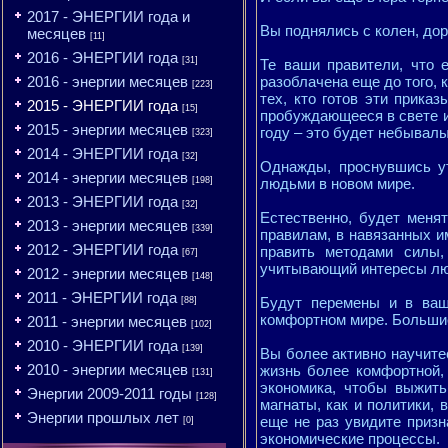
2017 - ЭНЕРГИИ года и
Вы поднялись с колен, дор
месяцев
[11]
2016 - ЭНЕРГИИ года
[31]
Те ваши правители, что 
2016 - энергии месяцев
разоблачена еще до того, к
[223]
тех, кто готов эти прика
2015 - ЭНЕРГИИ года
[15]
пробуждающееся в свете и 
2015 - энергии месяцев
году – это будет небывал
[323]
2014 - ЭНЕРГИИ года
[32]
Однажды, проснувшись ут
2014 - энергии месяцев
[198]
людьми в новом мире.
2013 - ЭНЕРГИИ года
[32]
Естественно, будет меня
2013 - энергии месяцев
[339]
правилам, в навязанных и
2012 - ЭНЕРГИИ года
править методами силы,
[67]
учитывающий интересы лю
2012 - энергии месяцев
[148]
2011 - ЭНЕРГИИ года
Будут перемены и в ваш
[88]
комфортном мире. Большие
2011 - энергии месяцев
[102]
2010 - ЭНЕРГИИ года
[139]
Вы более активно научите
2010 - энергии месяцев
жизнь более комфортной,
[131]
экономика, чтобы выжить
Энергии 2009-2011 годы
[128]
магнаты, как и политики,
Энергии прошлых лет
еще не раз увидите призн
[0]
экономические процессы.