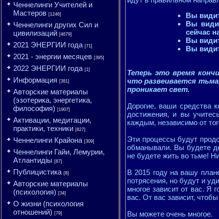
Ченнелинги Учителей и
Мастеров
Вы видит
[1246]
Вы видит
Ченнелинги других Сил и
сейчас н
цивилизаций
[4679]
Вы видит
2021 ЭНЕРГИИ года
[71]
Вы видит
2021 - энергии месяцев
[395]
2022 ЭНЕРГИИ года
[1]
Теперь это время конч
Информация
что развеивается тьма,
[381]
проникает свет.
Авторские материалы
(эзотерика, энергетика,
Дорогие, ваши средства 
философия)
[1907]
достижения, и вы учитес
Активации, медитации,
каждым, независимо от тог
практики, техники
[827]
Эти процессы будут продол
Ченнелинги Крайона
[309]
обманывали. Вы будете де
Ченнелинги Гайи, Лемурии,
не будете жить во тьме! Н
Атлантидіы
[87]
Публицистика
В 2015 году на вашу план
[8]
потрясения, но будут и уд
Авторские материалы
многое зависит от вас. Я 
(психология)
[34]
вас. От вас зависит, чтоб
О жизни (психология
отношений)
Вы можете очень многое.
[79]