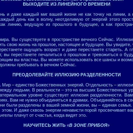
ВЫХОДИТЕ ИЗ ЛИНЕЙНОГО ВРЕМЕНИ
нь и даже каждый миг вашей жизни не как точку на линии, а 
каждый день как в волну, неотделимую от энергий этого прос
ак линию, ведущую из прошлого в будущее, а как простран
мира. Вы существуете в пространстве вечного Сейчас. Иллюз
ить свою жизнь на прошлое, настоящее и будущее. Вы увидите, 
рестанете ощущать возраст и даже перестанете стареть. А г
т, вы перестанете печалиться о прошлом и тревожиться о буду
тоящим вы властны. Вы можете использовать все шансы и возм
 должны пребывать в вечном Сейчас.
ПРЕОДОЛЕВАЙТЕ ИЛЛЮЗИЮ РАЗДЕЛЕННОСТИ
. Мир – единство Божественных энергий. Отдельность – иллюзия
между людьми. В реальности – это на высших Божественных ур
 материальном уровне существует иллюзия разделенности. Вам
иях. Вам не нужно объединяться в драмах. Объединяйтесь в св
 ни были разделены в вашей земной жизни, вы – единая семья.
 этом. И даже сквозь энергии ненависти порой просвечивает ва
Ангелы плачут от счастья, когда видят это.
НАУЧИТЕСЬ ЖИТЬ
«
В ЗОНЕ ПРИБОЯ
»