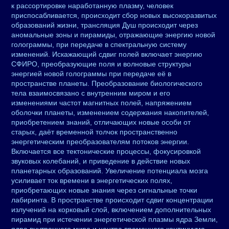
к рассортировке наработанную плазму, человек
приспосабливается, происходит сбор новых высокоразвитых
образований жизни, трансляция Душ происходит через
аномальные зоны и пирамиды, отражающие энергию новой
голограммы, при передаче в спектральную систему
изменений. Искажающий сдвиг полей включает энергию
СФИРО, преобразующие поля и волновые структуры
энергией новой голограммы при передаче её в
пространстве планеты. Преобразование биологического
тела взаимосвязано с внутренним миром и его
изменениями частот магнитных полей, напряжением
оболочки планеты, изменением содержания накопителей,
приобретением знаний, отличающих новые особи от
старых, даёт временной толчок пространственно
энергетическим преобразователям потоков энергии.
Включается все тектонические процессы, фокусировкой
звуковых колебаний, и приведение в действие новых
планетарных образований. Увеличение потенциала мозга
усиливает ток времени в энергетических полях,
приобретающих новые знания через сигнальные точки
лабиринта. В пространстве происходит сдвиг концентрации
излучений на корковый слой, включением дополнительных
пирамид при истечении энергетической плазмы ядра Земли,