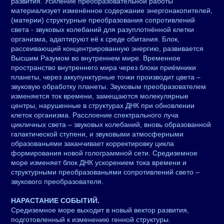
развития. Усиление преобразовательной работы
материализует изменённое содержание энергонакопителей,
(материи) структурные преобразования сопротивлений
света - звуковых колебаний для разуплотнённой клетки
организма, адаптируют её к среде обитания. Блок,
рассеивающий концентрированную энергию, развивается
Высшим Разумом во внутреннем мире. Временное
пространство внутреннего мира через блоки приёмники
планеты, через аккупунктурные точки производит цвета –
звуковую обработку планеты. Звуковым преобразователем
изменяется ток времени, замещаются молекулярные
центры, нарушенные в структурах ДНК при обновлении
клеток организма. Расслоение спектрального луча
цикличных света – звуковых колебаний, вновь образованной
галактической ступени, и звуковыми атмосферными
образованьями заканчивает корректировку цикла
формирования новой голограммной сети. Средиземное
море изменяет блок ДНК ускорением тока времени и
структурными преобразованьями сопротивлений свето –
звукового преобразователя.
НАРАСТАНИЕ СОБЫТИЙ.
Средиземное море выходит в новый вектор развития,
подготовленный к изменению генной структуры.