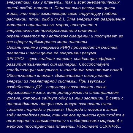
энергетики, как у планеты, так и всех энергетических
полей любой материи. Параллельно разрушающиеся
миры, это миры изменяющие свою структуру (гибель
растений, птиц, рыб и т.д.). Эта энергия от разрушения
материи параллельных миров, поступает в
энергетические преобразователи планеты,
ограничивается при волновом смещении и поступает во
все сферы трёхмерного мира планеты.
Ограничениями (энергией РИР) производится очистка
планеты и насыщение её энергиями разума.
ЭРГИНО – ярко зелёная энергия, создающая эффект
развития жизненных сил материи. Способствует
стабилизации импульсов, и колебание магнитных полей.
Обеспечивает климат. Выравнивает поступление
энергии из планетарной системы. При звуковых
воздействиях ДИ – структуры возникают новые
образованья жизни, контролируемые на спектральном
уровне, которые займут одну из ниш эволюции. В связи с
происходящими процессами могут возникать очень
сильные торнадо и ураганы. Природа и погода в этом
году непредсказуемы, так как все процессы происходят в
атмосфере и взаимосвязаны с подкорковыми мирами 4-х
мерного пространства планеты. Работает СОЛЯРИС.