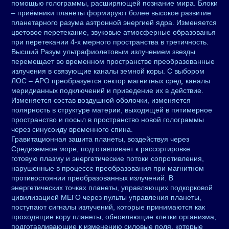
помощью голограммы, расширяющей познание мира. Блоки
– приёмники планеты формируют более высокое развитие
планетарного разума аэтронной энергией ядра. Изменяется
цветовое перетекание, звуковые атмосферные образованья
при перетекании 4-х мерного пространства в третичность.
Высший Разум ультрафиолетовым излучением звезды
перемещает во временном пространстве преобразованные
излучения в связующие каналы земной коры. С выбором
ЛОС – АРО преобразуется сектор магнитных сред, каналы
меридианных подключений и приведение их в действие.
Изменяется состав воздушной оболочки, изменяется
полярность в структуре материи, выходящей в пятимерное
пространство и посыл в пространство новой голограммы
через синусоиду временного спина.
Гравитационная зашита планеты, воздействуя через
Средиземное море, подготавливает к рассортировке
готовую плазму и энергетические потоки сопротивления,
нарушенные в процессе преобразования при магнитном
противостоянии преобразованных излучений. В
энергетических точках планеты, управляющих подкорковой
цивилизацией МЕГО через пульты управления планеты,
поступают сигналы излучений, которые принимаются как
проходящие кору планеты, обновляющие клетки организма,
подготавливающие к изменению силовые поля, которые