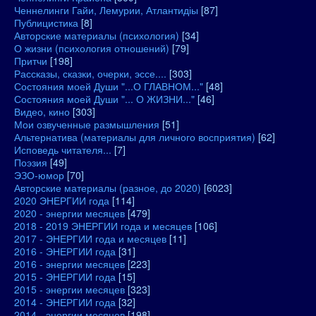
Ченнелинги Гайи, Лемурии, Атлантидіы
[87]
Публицистика
[8]
Авторские материалы (психология)
[34]
О жизни (психология отношений)
[79]
Притчи
[198]
Рассказы, сказки, очерки, эссе....
[303]
Состояния моей Души "...О ГЛАВНОМ..."
[48]
Состояния моей Души "... О ЖИЗНИ..."
[46]
Видео, кино
[303]
Мои озвученные размышления
[51]
Альтернатива (материалы для личного восприятия)
[62]
Исповедь читателя...
[7]
Поэзия
[49]
ЭЗО-юмор
[70]
Авторские материалы (разное, до 2020)
[6023]
2020 ЭНЕРГИИ года
[114]
2020 - энергии месяцев
[479]
2018 - 2019 ЭНЕРГИИ года и месяцев
[106]
2017 - ЭНЕРГИИ года и месяцев
[11]
2016 - ЭНЕРГИИ года
[31]
2016 - энергии месяцев
[223]
2015 - ЭНЕРГИИ года
[15]
2015 - энергии месяцев
[323]
2014 - ЭНЕРГИИ года
[32]
2014 - энергии месяцев
[198]