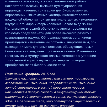
изменения нового вида жизни, заканчивают работу
накопителей плазмы, включая пульт управления –
пирамиды, изменяют ситуацию для биоплазменных
образований. Эльгаммные частицы изменяют состав
воздушной оболочки при внутри планетарных изменениях
внутреннего мира и формирования нового вида жизни.
Напряжение внешней оболочки планеты переходит на
корковую среду планеты для более высокого развития
планетарного разума. Обновление клеток организмов
производится изменёнными потоками энергоплазмы, при
замещении молекулярных центров, образующих новый
биологический вид, имеющий новые знания. Изменённая
голограмма и мутирующая плазма изменяют внутренние
точки земной коры, излучающие энергию, которая
преобразовывает биологические тела.
Пояснение
:
февраль
2015 год.
Звуковые частоты планеты, или зуммер, производят
всевозможные изменения, направленные на изменение
генной структуры, в земной коре этот процесс
начинается в первую очередь в аккупунктурных точках
планеты, в её геопатогенных зонах, излучающих энергию
ядра. Те белковые тела, что останутся существовать к
этому времени начнут излучать энергию,