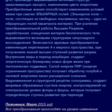
заканчивающих процесс, изменением цвета энергетики.
Приобретённые знания способствуют изменениям условий
жизни при сжатии ЭЛЬНАРНЫХ полей. (Эльнарное поле –
поле, состоящее из свободных эльгаммных частиц – одно из
образующих полей квазитрона материи). При усилении
преобразовательной работы Высшим Разумом,
наработанная, очищенная материя биологического тела
выравнивается волновыми структурами синусоидного
воссоединения. Включаются звуковые преобразователи
изменяющие перетекание 4-х мерного пространства, при
получением знаний высших ступеней развития разума.
Внутренние миры в период инкубации, создают
энергетическую блокировку новых форм жизни при
тектонических подвижках. Силой энергии РИР (энергия
ограничения пространства) получает обработку голубой и
лиловой энергиями канал расширения сознания.
Видоизменения в структурной решётке голограммы, создают
вихревые образованья сгустков энергии, контролируемой на
спектральном уровне флоры и фауны, которые получают
определённую ступень развития при переходе.
Пояснения
:
Март
2015 год
.
Все преобразования происходят на уровне изменения