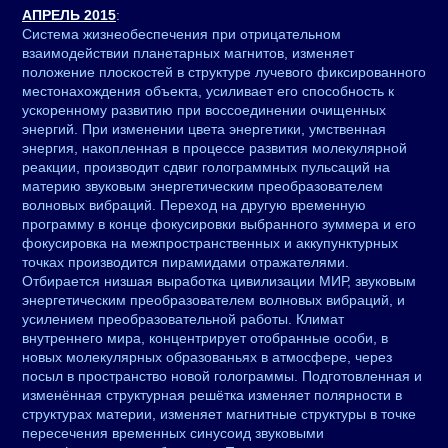
АПРЕЛЬ 2015
:
Система жизнеобеспечения при отрицательном
взаимодействии планетарных магнитов, изменяет
положение плоскостей в структуре лучевого фиксированного
местонахождения объекта, усиливает его способность к
ускоренному развитию при воссоединении очищенных
энергий. При изменении цвета энергетики, умственная
энергия, накопленная в процессе развития молекулярной
реакции, производит сдвиг голограммных пульсаций на
материю звуковым энергетическим преобразователем
волновых вибраций. Переход на другую временную
программу в конце фокусировки выбранного зуммера и его
фокусировка на межпространственных и аккупунктурных
точках производится пирамидами отражателями.
Отбирается низшая выработка цивилизации МИР, звуковым
энергетическим преобразователем волновых вибраций, и
усилением преобразовательной работы. Климат
внутреннего мира, концентрирует отобранные особи, в
новых молекулярных образованьях в атмосфере, через
посыл в пространство новой голограммы. Подготовленная и
изменённая структурная решётка изменяет полярности в
структурах материи, изменяет магнитные структуры в точке
пересечения временных синусоид звуковыми