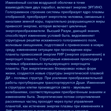
Изменённый состав воздушной оболочки в точке
взаимодействия двух парабол, включает энергию ЭРГИНО.
Голограммное строение системы преобразует ядро плазмы
отобранной, преобразует энерготела человека, связанные с
каналами земной коры, параллельно разрушающиеся миры
привносят энергию, которая включает цикличные
энергопреобразователи. Высший Разум, дающий знания,
способствует изменению условий быта, видоизменяет
структурные решётки искаженного голограммного поля,
волновым смещением, подготовкой к привнесению в новую
среду, изменением ситуации при прохождении коры
планеты привносимой энергии РИР (энергия ограничения) в
энергощит планеты. Структурные изменения происходят в
полевых образованьях пульсирующего энергощита
планеты. При энергетических блокировках новых форм
жизни, создаются новые структуры энергетической плазмой
ДИ – полевых структур. При усилении преобразовательной
работы протуберанцем транспортируются Души. Изменения
в структурах клетки производятся свето - звуковыми
колебаниями, соответствующими приобретённым знаниям и
изменениям быта. Энергетические потоки сопротивления
рассеянных частиц проходят через пульт управления
планетой, как истечение энергии плазмы при изменениях в
ДНК, производят выравнивание волновых структур,