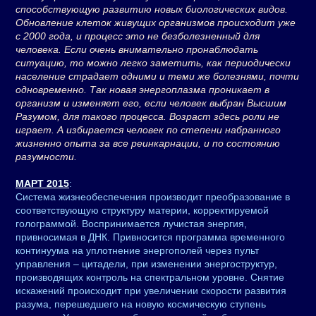
способствующую развитию новых биологических видов.
Обновление клеток живущих организмов происходит уже
с 2000 года, и процесс это не безболезненный для
человека. Если очень внимательно пронаблюдать
ситуацию, то можно легко заметить, как периодически
население страдает одними и теми же болезнями, почти
одновременно. Так новая энергоплазма проникает в
организм и изменяет его, если человек выбран Высшим
Разумом, для такого процесса. Возраст здесь роли не
играет. А избирается человек по степени набранного
жизненно опыта за все реинкарнации, и по состоянию
разумности.
МАРТ 2015
:
Система жизнеобеспечения производит преобразование в
соответствующую структуру материи, корректируемой
голограммой. Воспринимается лучистая энергия,
привносимая в ДНК. Привносится программа временного
континуума на уплотнение энергополей через пульт
управления – цитадели, при изменении энергоструктур,
производящих контроль на спектральном уровне. Снятие
искажений происходит при увеличении скорости развития
разума, перешедшего на новую космическую ступень