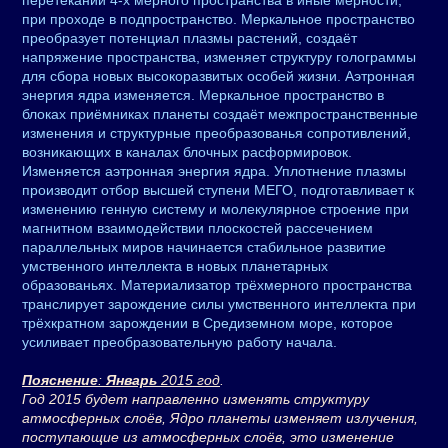
перетекании 4-х мерного пространства в иные мерности,
при проходе в подпространство. Меркальное пространство
преобразует потенциал плазмы растений, создаёт
напряжение пространства, изменяет структуру голограммы
для сбора новых высокоразвитых особей жизни. Аэтронная
энергия ядра изменяется. Меркальное пространство в
блоках приёмниках планеты создаёт межпространственные
изменения и структурные преобразованья сопротивлений,
возникающих в каналах блочных расформировок.
Изменяется аэтронная энергия ядра. Уплотнение плазмы
производит отбор высшей ступени МЕГО, подготавливает к
изменению генную систему и молекулярное строение при
магнитном взаимодействии плоскостей рассечением
параллельных миров начинается стабильное развитие
умственного интеллекта в новых планетарных
образованьях. Материализатор трёхмерного пространства
транслирует зарождение силы умственного интеллекта при
трёхкратном зарождении в Средиземном море, которое
усиливает преобразовательную работу начала.
Пояснение
:
Январь
2015 год
.
Год 2015 будет направленно изменять структуру
атмосферных слоёв, Ядро планеты изменяет излучения,
поступающие из атмосферных слоёв, это изменение