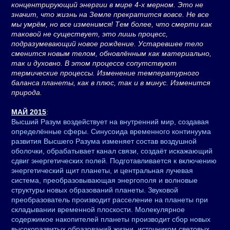
концентрирующий энергии в мире 4-х мерном. Это не
значит, что жизнь на Земле прекратится вовсе. Не все
мы умрём, но все изменимся! Тем более, что смерти как
таковой не существует, это лишь процесс,
подразумевающий новое рождение. Устаревшее тело
сменится новым телом, обновлённым как материально,
так и духовно. В этом процессе сопутствуют
термические процессы. Изменение температурного
баланса планеты, как в плюс, так и в минус. Изменится
природа.
МАЙ 2015
:
Высший Разум воздействует на внутренний мир, создавая
определённые сферы. Синусоида временного континуума
развития Высшего Разума изменяет состав воздушной
оболочки, обрабатывает канал связи, создаёт искажающий
сдвиг энергетических полей. Подготавливается к включению
энергетический щит планеты, и центральная лучевая
система, преобразовывающая энергополя и волновые
структуры новых образований планеты. Звуковой
преобразователь производит расселение на планеты при
складывании временной плоскости. Молекулярное
содержимое накопителей планеты производит сбор новых
высокоразвитых образований жизни, источником световых