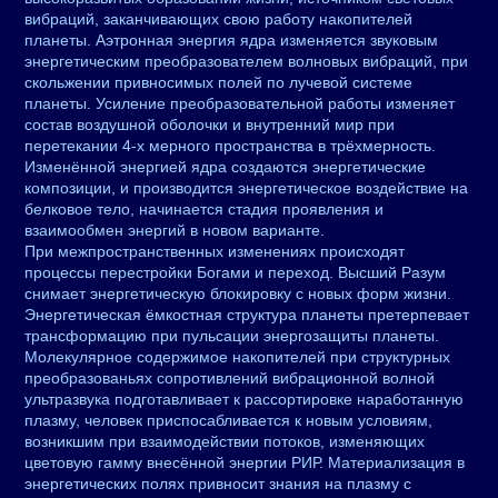
вибраций, заканчивающих свою работу накопителей
планеты. Аэтронная энергия ядра изменяется звуковым
энергетическим преобразователем волновых вибраций, при
скольжении привносимых полей по лучевой системе
планеты. Усиление преобразовательной работы изменяет
состав воздушной оболочки и внутренний мир при
перетекании 4-х мерного пространства в трёхмерность.
Изменённой энергией ядра создаются энергетические
композиции, и производится энергетическое воздействие на
белковое тело, начинается стадия проявления и
взаимообмен энергий в новом варианте.
При межпространственных изменениях происходят
процессы перестройки Богами и переход. Высший Разум
снимает энергетическую блокировку с новых форм жизни.
Энергетическая ёмкостная структура планеты претерпевает
трансформацию при пульсации энергозащиты планеты.
Молекулярное содержимое накопителей при структурных
преобразованьях сопротивлений вибрационной волной
ультразвука подготавливает к рассортировке наработанную
плазму, человек приспосабливается к новым условиям,
возникшим при взаимодействии потоков, изменяющих
цветовую гамму внесённой энергии РИР. Материализация в
энергетических полях привносит знания на плазму с