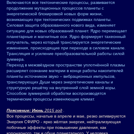
Включаются все тектонические процессы, развивается
продолжение мутационных процессов планеты с
энергетической блокировкой новых форм жизни,
возникающих при тектонических подвижках планеты.
Силовая защита образованного нового вида, изменяет
ситуацию для новых образований планет. Ядро перемещает
планетарные и магнитные оси. Ядро формирует тахеонный
излучатель, через который транслируется энергетические
изменения, происходящие при переходе в силовом канале.
Трансляция и усиление преобразовательной работы силой
зуммера.
Переход в межзвёздном пространстве уплотнённой плазмы
расширяет сознание материи в конце работы накопителей
планеты источником звуко – вибрационных импульсов,
транслирующих Души через энергетические каналы и
структурную решётку на внутренний слой земной коры.
Способом зуммерной обработки воспроизводятся
термические процессы изменяющие климат.
Пояснение: Июнь
2015 год
.
Все процессы, начатые в апреле и мае, резко активируются
Энергия СФИРО - ярко жёлтая энергия, нейтрализующая
побочные эффекты при повышении давления, как
коронарного, так и обще планетарного. У человека