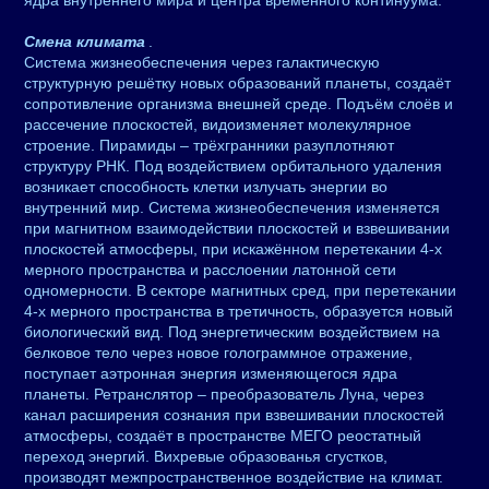
ядра внутреннего мира и центра временного континуума.
Смена климата
.
Система жизнеобеспечения через галактическую
структурную решётку новых образований планеты, создаёт
сопротивление организма внешней среде. Подъём слоёв и
рассечение плоскостей, видоизменяет молекулярное
строение. Пирамиды – трёхгранники разуплотняют
структуру РНК. Под воздействием орбитального удаления
возникает способность клетки излучать энергии во
внутренний мир. Система жизнеобеспечения изменяется
при магнитном взаимодействии плоскостей и взвешивании
плоскостей атмосферы, при искажённом перетекании 4-х
мерного пространства и расслоении латонной сети
одномерности. В секторе магнитных сред, при перетекании
4-х мерного пространства в третичность, образуется новый
биологический вид. Под энергетическим воздействием на
белковое тело через новое голограммное отражение,
поступает аэтронная энергия изменяющегося ядра
планеты. Ретранслятор – преобразователь Луна, через
канал расширения сознания при взвешивании плоскостей
атмосферы, создаёт в пространстве МЕГО реостатный
переход энергий. Вихревые образованья сгустков,
производят межпространственное воздействие на климат.