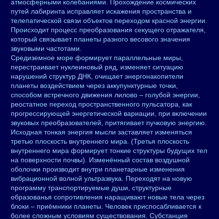
атмосферными колебаниями. Прохождение космических
путей лабиринта исправляет искажения пространства и
телепатической связи объектов переходом красной энергии.
Происходит процесс преобразования секущего отражателя,
который связывает планеты разного весового значения
звуковыми частотами.
Средиземное море формирует параллельные миры,
перестраивает нуклеиновый ряд, изменяет ситуацию
нарушений структур ДНК, очищает энергонакопители
планеты воздействием через аккупунктурные точки,
способом встречного движения лилово – голубой энергии,
реостатное переход пространственного пульсатора, как
прогрессирующей энергетической вариации, при включении
звуковых преобразователей, притягивает пучковую энергию.
Исходная тонкая энергия мысли заставляет изменяться
третью плоскость внутреннего мира. (Третья плоскость
внутреннего мира формирует тонкие структуры будущих тел
на поверхности почвы). Изменённый состав воздушной
оболочки производит внутри планетарные изменения
вибрационной волной ультразвука. Переходят на новую
программу транспортируемые души, структурные
образованья сопротивления наращивают новые тела через
блоки – приёмники планеты. Человек приспосабливается к
более сложным условиям существования. Субстанция