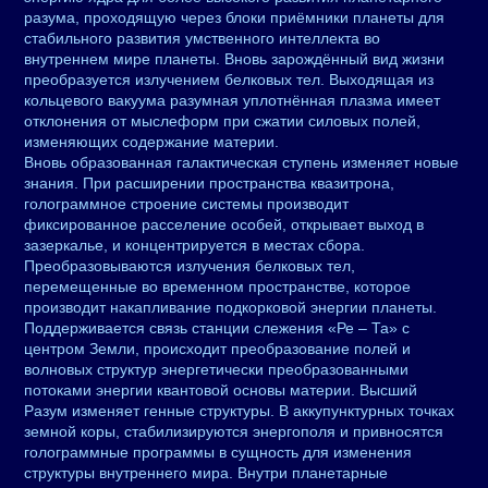
разума, проходящую через блоки приёмники планеты для
стабильного развития умственного интеллекта во
внутреннем мире планеты. Вновь зарождённый вид жизни
преобразуется излучением белковых тел. Выходящая из
кольцевого вакуума разумная уплотнённая плазма имеет
отклонения от мыслеформ при сжатии силовых полей,
изменяющих содержание материи.
Вновь образованная галактическая ступень изменяет новые
знания. При расширении пространства квазитрона,
голограммное строение системы производит
фиксированное расселение особей, открывает выход в
зазеркалье, и концентрируется в местах сбора.
Преобразовываются излучения белковых тел,
перемещенные во временном пространстве, которое
производит накапливание подкорковой энергии планеты.
Поддерживается связь станции слежения «Ре – Та» с
центром Земли, происходит преобразование полей и
волновых структур энергетически преобразованными
потоками энергии квантовой основы материи. Высший
Разум изменяет генные структуры. В аккупунктурных точках
земной коры, стабилизируются энергополя и привносятся
голограммные программы в сущность для изменения
структуры внутреннего мира. Внутри планетарные