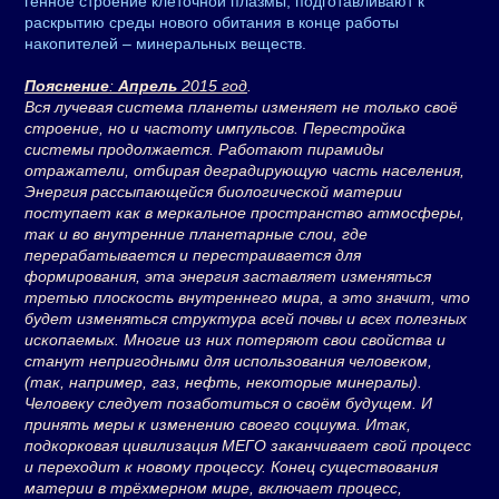
генное строение клеточной плазмы, подготавливают к
раскрытию среды нового обитания в конце работы
накопителей – минеральных веществ.
Пояснение
:
Апрель
2015 год
.
Вся лучевая система планеты изменяет не только своё
строение, но и частоту импульсов. Перестройка
системы продолжается. Работают пирамиды
отражатели, отбирая деградирующую часть населения,
Энергия рассыпающейся биологической материи
поступает как в меркальное пространство атмосферы,
так и во внутренние планетарные слои, где
перерабатывается и перестраивается для
формирования, эта энергия заставляет изменяться
третью плоскость внутреннего мира, а это значит, что
будет изменяться структура всей почвы и всех полезных
ископаемых. Многие из них потеряют свои свойства и
станут непригодными для использования человеком,
(так, например, газ, нефть, некоторые минералы).
Человеку следует позаботиться о своём будущем. И
принять меры к изменению своего социума. Итак,
подкорковая цивилизация МЕГО заканчивает свой процесс
и переходит к новому процессу. Конец существования
материи в трёхмерном мире, включает процесс,