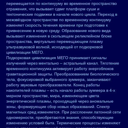
перемещается по континууму во временное пространство
отражения, что вызывает сдвиг платформ суши и
тектонические подвижки в начале нового цикла. Переход в
межзвёздном пространстве по временному континууму
изменяет скорость течения времени при подготовке к
привнесению в новую среду. Образование нового вида
вызывают изменения в скользящем реликлейном блоке
пространства, виртуально перемещающем плазму
ультразвуковой волной, исходящей от подкорковой
цивилизации МЕГО.
Подкорковая цивилизация МЕГО принимает сигналы
излучений через ментально – астральный канал. Тяготение
временного континуума активирует работу энергоблоков
гравитационной защиты. Преобразованием биологического
тела, фокусировкой выбранного зуммера, заканчивают
работу звуковые преобразователи. Конец работы
накопителей плазмы – есть начало работы зуммера в 4-х
мерном пространстве, мира, изменяющем цвета
энергетической плазмы, проходящей через аномальные
зоны, формирующие сбор новых образований. Спектр
магнитных сред изменяется. При расслоении латонной сети
одномерности, приобретаются знания, способствующие
изменению условий быта. Термические процессы изменяют