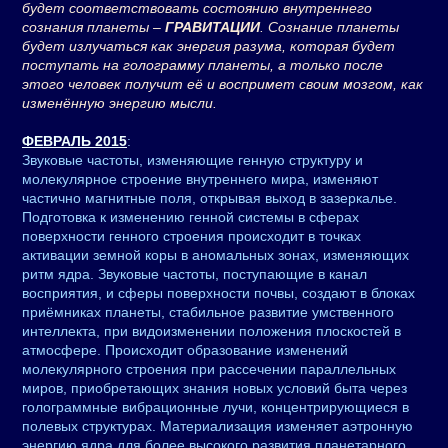
будет соответствовать состоянию внутреннего
сознания планеты –
ГРАВИТАЦИИ
. Сознание планеты
будет излучаться как энергия разума, которая будет
поступать на голограмму планеты, а только после
этого человек получит её и воспримет своим мозгом, как
изменённую энергию мысли.
ФЕВРАЛЬ 2015
:
Звуковые частоты, изменяющие генную структуру и
молекулярное строение внутреннего мира, изменяют
частично магнитные поля, открывая выход в зазеркалье.
Подготовка к изменению генной системы в сферах
поверхности генного строения происходит в точках
активации земной коры в аномальных зонах, изменяющих
ритм ядра. Звуковые частоты, поступающие в канал
восприятия, и сферы поверхности почвы, создают в блоках
приёмниках планеты, стабильное развитие умственного
интеллекта, при видоизменении положения плоскостей в
атмосфере. Происходит образование изменений
молекулярного строения при рассечении параллельных
миров, приобретающих знания новых условий быта через
голограммные вибрационные лучи, концентрирующиеся в
полевых структурах. Материализация изменяет аэтронную
энергию ядра для более высокого развития планетарного