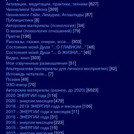
Активации, медитации, практики, техники
[827]
Ченнелинги Крайона
[309]
Ченнелинги Гайи, Лемурии, Атлантидіы
[87]
Публицистика
[8]
Авторские материалы (психология)
[34]
О жизни (психология отношений)
[79]
Притчи
[198]
Рассказы, сказки, очерки, эссе....
[303]
Состояния моей Души "...О ГЛАВНОМ..."
[48]
Состояния моей Души "... О ЖИЗНИ..."
[46]
Видео, кино
[303]
Мои озвученные размышления
[51]
Альтернатива (материалы для личного восприятия)
[62]
Исповедь читателя...
[7]
Поэзия
[49]
ЭЗО-юмор
[70]
Авторские материалы (разное, до 2020)
[6023]
2020 ЭНЕРГИИ года
[114]
2020 - энергии месяцев
[479]
2018 - 2019 ЭНЕРГИИ года и месяцев
[106]
2017 - ЭНЕРГИИ года и месяцев
[11]
2016 - ЭНЕРГИИ года
[31]
2016 - энергии месяцев
[223]
2015 - ЭНЕРГИИ года
[15]
2015 - энергии месяцев
[323]