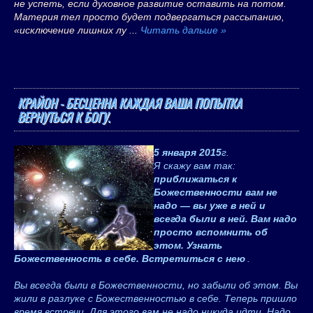
не успеть, если духовное развитие оставить на потом.
Материя тел просто будет подвергаться рассыпанию,
«исключение лишних лу
...
Читать дальше »
КРАЙОН - БЕСЦЕННА КАЖДАЯ ВАША ПОПЫТКА
ВЕРНУТЬСЯ К БОГУ.
5 января 2015
г.
Я скажу вам так:
приближаться к
Божественности вам не
надо — вы уже в ней и
всегда были в ней. Вам надо
просто вспомнить об
этом. Узнать
Божественность в себе. Встретиться с нею
.
Вы всегда были в Божественности, но забыли об этом. Вы
жили в разлуке с Божественностью в себе. Теперь пришло
время встречи. Для этого вам не надо никуда идти. Надо