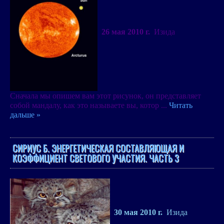
26 мая
2010 г
.
Изида
Сначала мы опишем вам этот рисунок, он представляет
собой мандалу, как это называете вы, котор
...
Читать
дальше »
СИРИУС Б. ЭНЕРГЕТИЧЕСКАЯ СОСТАВЛЯЮЩАЯ И
КОЭФФИЦИЕНТ СВЕТОВОГО УЧАСТИЯ. ЧАСТЬ 3
30 мая
2010 г
.
Изида