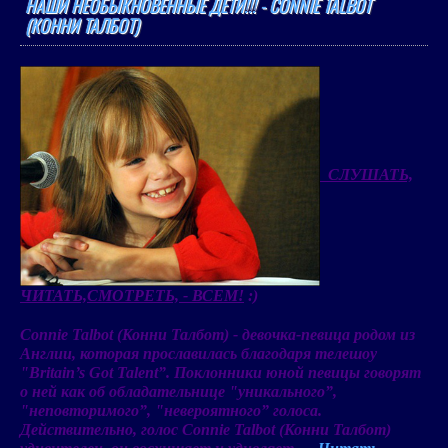
НАШИ НЕОБЫКНОВЕННЫЕ ДЕТИ!!! - CONNIE TALBOT
(КОННИ ТАЛБОТ)
СЛУШАТЬ,
ЧИТАТЬ,СМОТРЕТЬ, - ВСЕМ!
:)
Connie Talbot (Конни Талбот)
- девочка-певица родом из
Англии, которая прославилась благодаря телешоу
"Britain’s Got Talent”. Поклонники юной певицы говорят
о ней как об обладательнице "уникального”,
"неповторимого”, "невероятного” голоса.
Действительно, голос Connie Talbot (Конни Талбот)