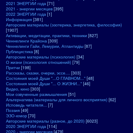
2021 ЭНЕРГИИ года
[71]
2021 - энергии месяцев
[395]
2022 ЭНЕРГИИ года
[1]
Информация
[381]
Авторские материалы (эзотерика, энергетика, философия)
[1907]
Активации, медитации, практики, техники
[827]
Ченнелинги Крайона
[309]
Ченнелинги Гайи, Лемурии, Атлантидіы
[87]
Публицистика
[8]
Авторские материалы (психология)
[34]
О жизни (психология отношений)
[79]
Притчи
[198]
Рассказы, сказки, очерки, эссе....
[303]
Состояния моей Души "...О ГЛАВНОМ..."
[48]
Состояния моей Души "... О ЖИЗНИ..."
[46]
Видео, кино
[303]
Мои озвученные размышления
[51]
Альтернатива (материалы для личного восприятия)
[62]
Исповедь читателя...
[7]
Поэзия
[49]
ЭЗО-юмор
[70]
Авторские материалы (разное, до 2020)
[6023]
2020 ЭНЕРГИИ года
[114]
2020 - энергии месяцев
[479]