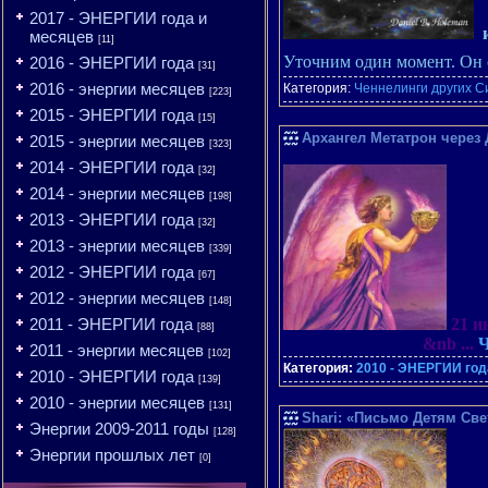
2017 - ЭНЕРГИИ года и
и
месяцев
[11]
Уточним один момент. Он 
2016 - ЭНЕРГИИ года
[31]
2016 - энергии месяцев
Категория:
Ченнелинги других С
[223]
2015 - ЭНЕРГИИ года
[15]
Архангел Метатрон через
2015 - энергии месяцев
[323]
2014 - ЭНЕРГИИ года
[32]
2014 - энергии месяцев
[198]
2013 - ЭНЕРГИИ года
[32]
2013 - энергии месяцев
[339]
2012 - ЭНЕРГИИ года
[67]
2012 - энергии месяцев
[148]
21 и
2011 - ЭНЕРГИИ года
[88]
&nb
...
Ч
2011 - энергии месяцев
[102]
Категория:
2010 - ЭНЕРГИИ год
2010 - ЭНЕРГИИ года
[139]
2010 - энергии месяцев
[131]
Shari: «Письмо Детям Све
Энергии 2009-2011 годы
[128]
Энергии прошлых лет
[0]