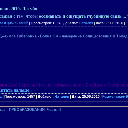
юнь 2010. Латуйя
связан с тем, чтобы
осознавать и ощущать глубинную связь
...
ил и цивилизаций
| Просмотров: 1864 | Добавил:
Наталия
| Дата:
25.06.2010
|
К
 Джеймса Тиберонна - Волна Oм - намерение Солнцестояния и Триа
юня 2010
Перевод Metta по согласованию с Джеймсом Тиберонн
итать дальше »
а
| Просмотров: 1457 | Добавил:
Наталия
| Дата:
25.06.2010
|
Комментарии (
та» - ПРЕОБРАЗОВАНИЯ. Часть II