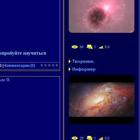
84
3
5.0
опробуйте научиться
Творение.
0
|
Комментарии (0)
Информер
ым Я.
29
0
0.0