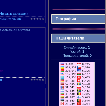
Читать дальше »
География
омментарии (0)
да Алмазной Октавы
Наши читатели
Онлайн всего:
1
Гостей:
1
Пользователей:
0
ом
0)