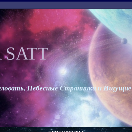
 SATT
ловать, Небесные Странники и Ищущие