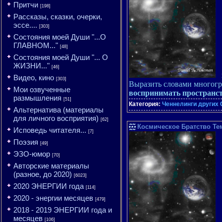
Притчи
[198]
Рассказы, сказки, очерки,
эссе....
[303]
Состояния моей Души "...О
ГЛАВНОМ..."
[48]
Состояния моей Души "... О
ЖИЗНИ..."
[46]
Видео, кино
[303]
Выразить словами многогр
Мои озвученные
воспринимать пространс
размышления
[51]
Категория:
Ченнелинги других 
Альтернатива (материалы
для личного восприятия)
[62]
Космическое Братство Те
Исповедь читателя...
[7]
Поэзия
[49]
ЭЗО-юмор
[70]
Авторские материалы
(разное, до 2020)
[6023]
2020 ЭНЕРГИИ года
[114]
2020 - энергии месяцев
[479]
2018 - 2019 ЭНЕРГИИ года и
месяцев
[106]