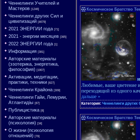
Ченнелинги Учителей и
Мастеров
Космическое Братство Тем
[1246]
Ченнелинги других Сил и
цивилизаций
[4679]
2021 ЭНЕРГИИ года
[71]
2021 - энергии месяцев
[395]
2022 ЭНЕРГИИ года
[1]
Информация
[381]
Авторские материалы
(эзотерика, энергетика,
философия)
[1907]
Активации, медитации,
и
практики, техники
[827]
Любимые, ваше цветение и 
Ченнелинги Крайона
переходящий из одного каче
[309]
дальше »
Ченнелинги Гайи, Лемурии,
Атлантидіы
Категория:
Ченнелинги других 
[87]
Публицистика
[8]
Авторские материалы
Космическое Братство Тем
(психология)
[34]
О жизни (психология
отношений)
[79]