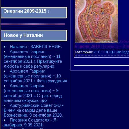
Энергии 2009-2015 ↓
Энергии 2009-2011 годы
2010 - энергии месяцев
Новое у Наталии
2010 - ЭНЕРГИИ года
Худож
2011 - энергии месяцев
6 июня 2010
Перевод – Rin
Наталия - ЗАВЕРШЕНИЕ.
2011 - ЭНЕРГИИ года
Архангел Гавриил
2012 - энергии месяцев
Категория:
2010 - ЭНЕРГИИ год
(ежедневные послания) ~ 11
2012 - ЭНЕРГИИ года
сентября 2021 г. Практикуйте
2013 - энергии месяцев
любовь к себе регулярно
2013 - ЭНЕРГИИ года
Архангел Гавриил
2014 - энергии месяцев
(ежедневные послания) ~ 10
2014 - ЭНЕРГИИ года
сентября 2021 г. Фаза ожидания
2015 - энергии месяцев
Архангел Гавриил
2015 - ЭНЕРГИИ года
(ежедневные послания) ~ 9
сентября 2021 г. Страх перед
мнением окружающих
Арктурианский Совет 9-D -
В чем на самом деле ваше
Вознесение. 9 сентября 2020.
Писания Создателя - Я
выбираю. 9.09.2021.