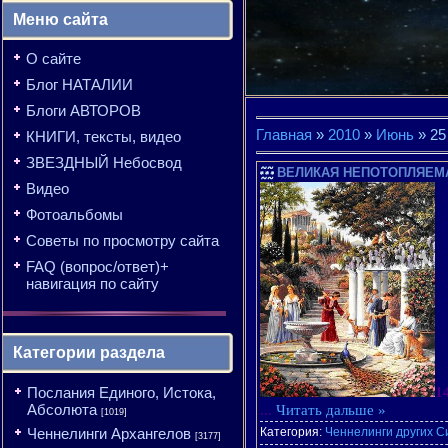
Меню сайта
О сайте
Блог НАТАЛИИ
Блоги АВТОРОВ
Главная
»
2010
»
Июнь
»
25
КНИГИ, тексты, видео
ЗВЕЗДНЫЙ Небосвод
ВЕЛИКАЯ НЕПОТОПЛЯЕМА
Видео
Фотоальбомы
Советы по просмотру сайта
FAQ (вопрос/ответ)+
навигация по сайту
Категории раздела
1
Послания Единого, Истока,
Абсолюта
...
Читать дальше »
[1019]
Категория:
Ченнелинги других С
Ченнелинги Архангелов
[3177]