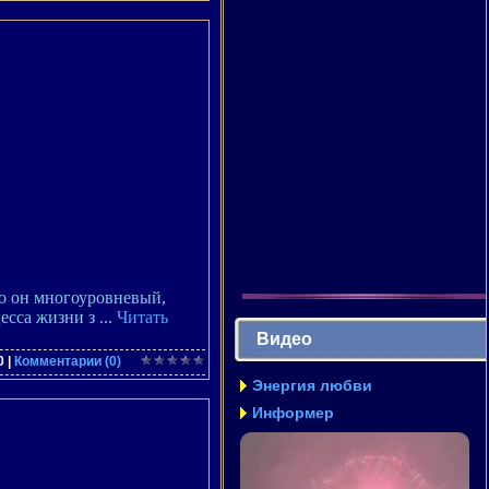
то он многоуровневый,
цесса жизни з
...
Читать
Видео
0
|
Комментарии (0)
Энергия любви
Информер