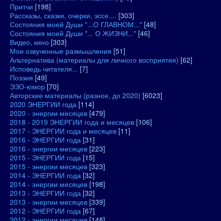
Притчи
[198]
Рассказы, сказки, очерки, эссе....
[303]
Состояния моей Души "...О ГЛАВНОМ..."
[48]
Состояния моей Души "... О ЖИЗНИ..."
[46]
Видео, кино
[303]
Мои озвученные размышления
[51]
Альтернатива (материалы для личного восприятия)
[62]
Исповедь читателя...
[7]
Поэзия
[49]
ЭЗО-юмор
[70]
Авторские материалы (разное, до 2020)
[6023]
2020 ЭНЕРГИИ года
[114]
2020 - энергии месяцев
[479]
2018 - 2019 ЭНЕРГИИ года и месяцев
[106]
2017 - ЭНЕРГИИ года и месяцев
[11]
2016 - ЭНЕРГИИ года
[31]
2016 - энергии месяцев
[223]
2015 - ЭНЕРГИИ года
[15]
2015 - энергии месяцев
[323]
2014 - ЭНЕРГИИ года
[32]
2014 - энергии месяцев
[198]
2013 - ЭНЕРГИИ года
[32]
2013 - энергии месяцев
[339]
2012 - ЭНЕРГИИ года
[67]
2012 - энергии месяцев
[148]