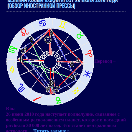
(ОБЗОР ИНОСТРАННОЙ ПРЕССЫ)
Перевод –
Rina
26 июня 2010 года наступает полнолуние
, связанное с
особенным расположением планет, которое в последний
раз было
30 000 лет назад
. Это станет центральным
астрологи
...
Читать дальше »