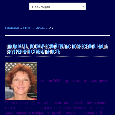
Главная
»
2010
»
Июнь
»
26
ШАЛА МАТА. КОСМИЧЕСКИЙ ПУЛЬС ВОЗНЕСЕНИЯ. НАША
ВНУТРЕННЯЯ СТАБИЛЬНОСТЬ
1 июня 2010г. (прогноз с опозданием)
Часто перед подготовкой к написанию моей ежемесячной
статьи я просыпаюсь, а в моей голове звучит песня или
даже появляется образ, который я хочу использовать. Я