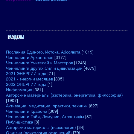
РАЗДЕЛЫ
Послания Единого, Истока, Абсолюта
[1019]
Ченнелинги Архангелов
[3177]
Ченнелинги Учителей и Мастеров
[1246]
Ченнелинги других Сил и цивилизаций
[4679]
2021 ЭНЕРГИИ года
[71]
2021 - энергии месяцев
[395]
2022 ЭНЕРГИИ года
[1]
Информация
[381]
Авторские материалы (эзотерика, энергетика, философия)
[1907]
Активации, медитации, практики, техники
[827]
Ченнелинги Крайона
[309]
Ченнелинги Гайи, Лемурии, Атлантидіы
[87]
Публицистика
[8]
Авторские материалы (психология)
[34]
О жизни (психология отношений)
[79]