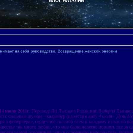
БЛОГ НАТАЛИИ
инимает на себя руководство. Возвращение женской энергии
14 июля 2011г
. Перевод: Ян Лысаков Редакция: Валерия Лысако
л с сильным шумом – каламбур (имеется
в виду 4 июля – День 
воря о фейерверке, сердечное спасибо всем и каждому из вас во в
ществе так много любви, что мне было нелегко принять все за од
превратило мой особенный день в особенную неделю (хотя, учиты