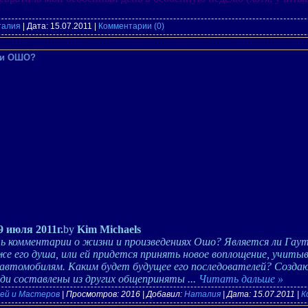
талия
| Дата:
15.07.2011
|
Комментарии (0)
 ли ОШО?
9 июля 2011г.
by
Kim Michaels
ь комментарии о жизни и произведениях Ошо? Является ли Гау
же его душа, или ей придется принять новое воплощение, учитыв
 автомобилям. Каким будет будущее его последователей? Создаю
еди составлены из других общеприняты
...
Читать дальше »
ей и Мастеров
| Просмотров: 2016 | Добавил:
Наталия
| Дата:
15.07.2011
|
К