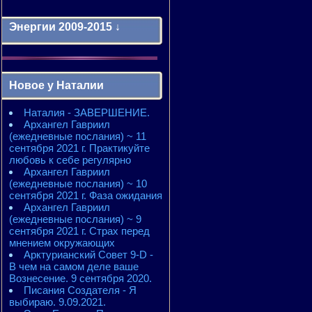
Энергии 2009-2015 ↓
Энергии 2009-2011 годы
2010 - энергии месяцев
Новое у Наталии
2010 - ЭНЕРГИИ года
2011 - энергии месяцев
Наталия - ЗАВЕРШЕНИЕ.
2011 - ЭНЕРГИИ года
Архангел Гавриил
2012 - энергии месяцев
(ежедневные послания) ~ 11
2012 - ЭНЕРГИИ года
сентября 2021 г. Практикуйте
2013 - энергии месяцев
любовь к себе регулярно
2013 - ЭНЕРГИИ года
Архангел Гавриил
2014 - энергии месяцев
(ежедневные послания) ~ 10
2014 - ЭНЕРГИИ года
сентября 2021 г. Фаза ожидания
2015 - энергии месяцев
Архангел Гавриил
2015 - ЭНЕРГИИ года
(ежедневные послания) ~ 9
сентября 2021 г. Страх перед
мнением окружающих
Арктурианский Совет 9-D -
В чем на самом деле ваше
Вознесение. 9 сентября 2020.
Писания Создателя - Я
выбираю. 9.09.2021.