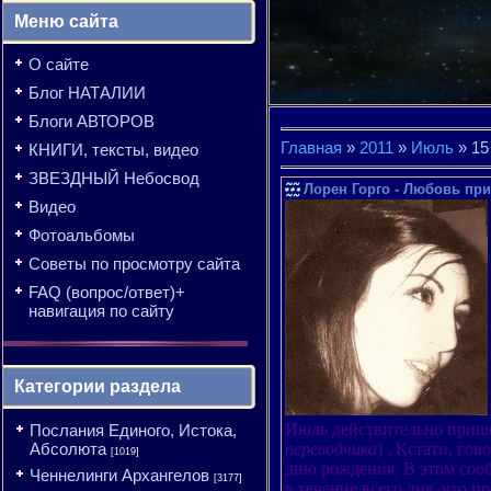
Меню сайта
О сайте
Блог НАТАЛИИ
Блоги АВТОРОВ
Главная
»
2011
»
Июль
»
15
КНИГИ, тексты, видео
ЗВЕЗДНЫЙ Небосвод
Лорен Горго - Любовь пр
Видео
Фотоальбомы
Советы по просмотру сайта
FAQ (вопрос/ответ)+
навигация по сайту
Категории раздела
Июль действительно прише
Послания Единого, Истока,
переводчика
) . Кстати, го
Абсолюта
[1019]
дню рождения. В этом сооб
Ченнелинги Архангелов
[3177]
в течение всего дня, что 