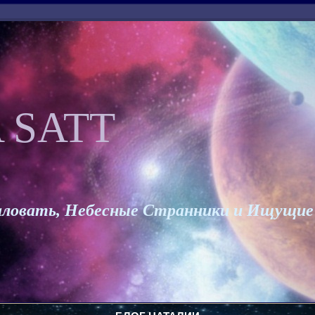
 SATT
ловать, Небесные Странники и Ищущие