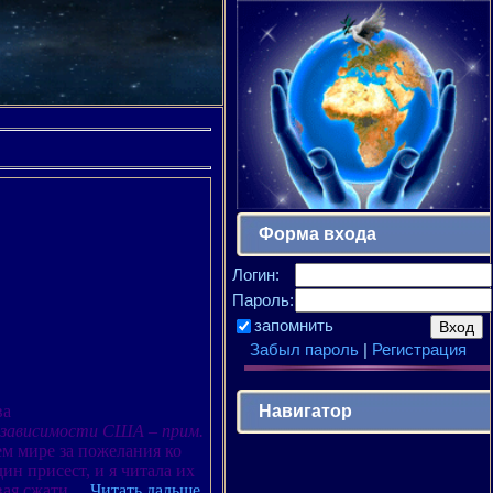
Форма входа
Логин:
Пароль:
запомнить
Забыл пароль
|
Регистрация
Навигатор
ва
Независимости США – прим.
сем мире за пожелания ко
ин присест, и я читала их
вая сжати
...
Читать дальше