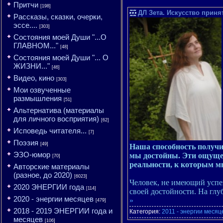
Притчи
[198]
ДЛ Зета. Искусство прин
Рассказы, сказки, очерки,
эссе....
[303]
Состояния моей Души "...О
ГЛАВНОМ..."
[48]
Состояния моей Души "... О
ЖИЗНИ..."
[46]
Видео, кино
[303]
Мои озвученные
размышления
[51]
Альтернатива (материалы
для личного восприятия)
[62]
Исповедь читателя...
[7]
Поэзия
[49]
Наша способность получ
ЭЗО-юмор
мы достойны. Эти ощущен
[70]
реальности, к которым м
Авторские материалы
(разное, до 2020)
[6023]
Человек, не имеющий успех
2020 ЭНЕРГИИ года
[114]
своей достойности. На гл
2020 - энергии месяцев
»
[479]
2018 - 2019 ЭНЕРГИИ года и
Категория:
2011 - энергии месяц
месяцев
[106]