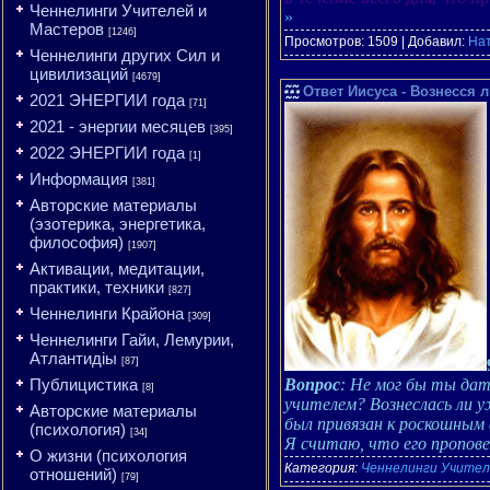
Ченнелинги Учителей и
»
Мастеров
[1246]
Просмотров: 1509 | Добавил:
На
Ченнелинги других Сил и
цивилизаций
[4679]
Ответ Иисуса - Вознесся
2021 ЭНЕРГИИ года
[71]
2021 - энергии месяцев
[395]
2022 ЭНЕРГИИ года
[1]
Информация
[381]
Авторские материалы
(эзотерика, энергетика,
философия)
[1907]
Активации, медитации,
практики, техники
[827]
Ченнелинги Крайона
[309]
Ченнелинги Гайи, Лемурии,
Атлантидіы
[87]
Публицистика
Вопрос
: Не мог бы ты дат
[8]
учителем? Вознеслась ли у
Авторские материалы
был привязан к роскошным
(психология)
[34]
Я считаю, что его пропов
О жизни (психология
Категория:
Ченнелинги Учител
отношений)
[79]