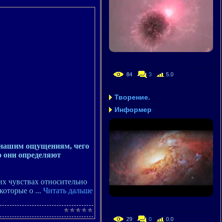
84
3
5.0
Творение.
Информер
 нашим ощущениям, чего
о они определяют
их чувствах относительно
 которые о
...
Читать дальше
29
0
0.0