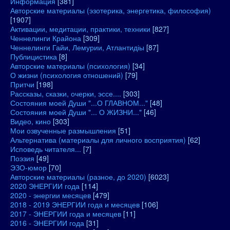
Информация
[381]
Авторские материалы (эзотерика, энергетика, философия)
[1907]
Активации, медитации, практики, техники
[827]
Ченнелинги Крайона
[309]
Ченнелинги Гайи, Лемурии, Атлантидіы
[87]
Публицистика
[8]
Авторские материалы (психология)
[34]
О жизни (психология отношений)
[79]
Притчи
[198]
Рассказы, сказки, очерки, эссе....
[303]
Состояния моей Души "...О ГЛАВНОМ..."
[48]
Состояния моей Души "... О ЖИЗНИ..."
[46]
Видео, кино
[303]
Мои озвученные размышления
[51]
Альтернатива (материалы для личного восприятия)
[62]
Исповедь читателя...
[7]
Поэзия
[49]
ЭЗО-юмор
[70]
Авторские материалы (разное, до 2020)
[6023]
2020 ЭНЕРГИИ года
[114]
2020 - энергии месяцев
[479]
2018 - 2019 ЭНЕРГИИ года и месяцев
[106]
2017 - ЭНЕРГИИ года и месяцев
[11]
2016 - ЭНЕРГИИ года
[31]