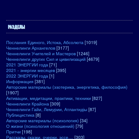
РАЗДЕЛЫ
Послания Единого, Истока, Абсолюта
[1019]
Ченнелинги Архангелов
[3177]
Ченнелинги Учителей и Мастеров
[1246]
Ченнелинги других Сил и цивилизаций
[4679]
2021 ЭНЕРГИИ года
[71]
2021 - энергии месяцев
[395]
2022 ЭНЕРГИИ года
[1]
Информация
[381]
Авторские материалы (эзотерика, энергетика, философия)
[1907]
Активации, медитации, практики, техники
[827]
Ченнелинги Крайона
[309]
Ченнелинги Гайи, Лемурии, Атлантидіы
[87]
Публицистика
[8]
Авторские материалы (психология)
[34]
О жизни (психология отношений)
[79]
Притчи
[198]
Рассказы, сказки, очерки, эссе....
[303]