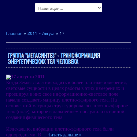
Главная
»
2011
»
Август
»
17
ГРУППА "МЕТАСИНТЕЗ" - ТРАНСФОРМАЦИЯ
ЭНЕРГЕТИЧЕСКИХ ТЕЛ ЧЕЛОВЕКА
17 августа 2011
Когда Земля стала нисходить в более плотные измерения,
световые сущности в целях работы в этих измерениях и
проецируя в них свое информационно-световое поле,
начали создавать матрицу плотно-эфирного тела. На
основе этой матрицы структурировалось плотно-эфирное
тело (поле), которое в дальнейшем послужило основной
создания физического тела.
Изначально, вибрации плотно-эфирного тела были
однородными. В
...
Читать дальше »