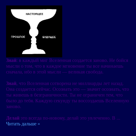
Знай
: в каждый миг Вселенная создается заново. Не бойся
мысли о том, что в каждое мгновение ты все начинаешь
сначала, ибо в этой мысли — великая свобода.
Знай
, что Вселенная сотворена не миллиарды лет назад.
Она созда­ется сейчас. Осознать это — значит осознать, что
ты живешь в безграничности. Ты не ограничен тем, что
было до тебя. Каждую секунду ты воссоздаешь Вселенную
заново.
Делай
это всегда по-новому, делай это увлеченно. В
...
Читать дальше »