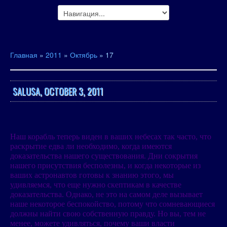
Главная
»
2011
»
Октябрь
»
17
SALUSA, OCTOBER 3, 2011
Наш корабль теперь виден в ваших небесах так часто, что
раскрытие едва ли необходимо, когда имеются
доказательства нашего существования. Дни сокрытия
нашего присутствия бесполезны, и когда некоторые из
ваших астронавтов готовы к знанию этого, мы
удивляемся, что еще нужно скептикам в качестве
доказательства. Однако, не это на самом деле вызывает
наше некоторое беспокойство, потому что сомневающиеся
должны найти свою собственную правду. Но вы, тем не
менее, можете удивляться, почему ваши власти