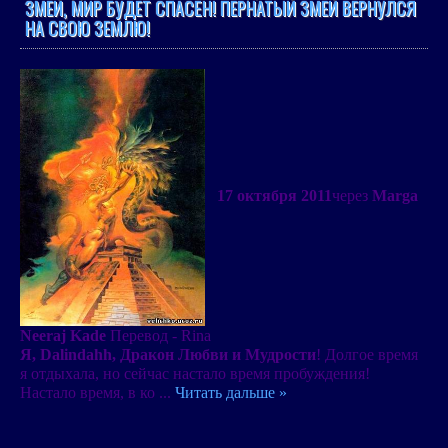
ЗМЕЙ, МИР БУДЕТ СПАСЁН! ПЕРНАТЫЙ ЗМЕЙ ВЕРНУЛСЯ
НА СВОЮ ЗЕМЛЮ!
17 октября 2011
через
Marga
Neeraj Kade
Перевод - Rina
Я, Dalindahh, Дракон Любви и Мудрости
! Долгое время
я отдыхала, но сейчас настало время пробуждения!
Настало время, в ко
...
Читать дальше »