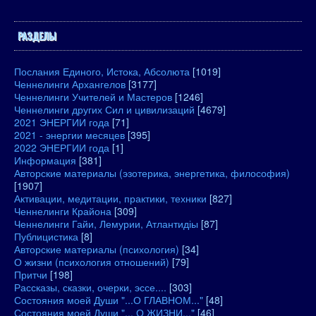
РАЗДЕЛЫ
Послания Единого, Истока, Абсолюта
[1019]
Ченнелинги Архангелов
[3177]
Ченнелинги Учителей и Мастеров
[1246]
Ченнелинги других Сил и цивилизаций
[4679]
2021 ЭНЕРГИИ года
[71]
2021 - энергии месяцев
[395]
2022 ЭНЕРГИИ года
[1]
Информация
[381]
Авторские материалы (эзотерика, энергетика, философия)
[1907]
Активации, медитации, практики, техники
[827]
Ченнелинги Крайона
[309]
Ченнелинги Гайи, Лемурии, Атлантидіы
[87]
Публицистика
[8]
Авторские материалы (психология)
[34]
О жизни (психология отношений)
[79]
Притчи
[198]
Рассказы, сказки, очерки, эссе....
[303]
Состояния моей Души "...О ГЛАВНОМ..."
[48]
Состояния моей Души "... О ЖИЗНИ..."
[46]