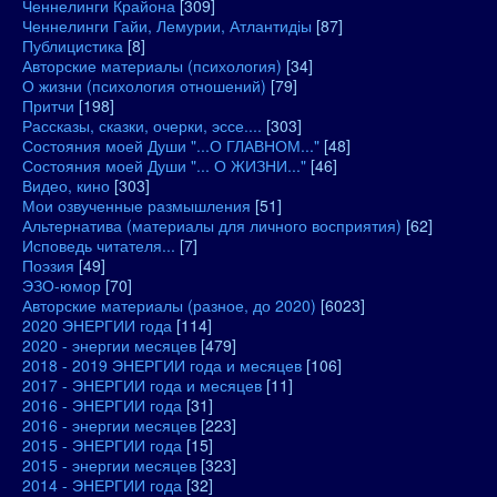
Ченнелинги Крайона
[309]
Ченнелинги Гайи, Лемурии, Атлантидіы
[87]
Публицистика
[8]
Авторские материалы (психология)
[34]
О жизни (психология отношений)
[79]
Притчи
[198]
Рассказы, сказки, очерки, эссе....
[303]
Состояния моей Души "...О ГЛАВНОМ..."
[48]
Состояния моей Души "... О ЖИЗНИ..."
[46]
Видео, кино
[303]
Мои озвученные размышления
[51]
Альтернатива (материалы для личного восприятия)
[62]
Исповедь читателя...
[7]
Поэзия
[49]
ЭЗО-юмор
[70]
Авторские материалы (разное, до 2020)
[6023]
2020 ЭНЕРГИИ года
[114]
2020 - энергии месяцев
[479]
2018 - 2019 ЭНЕРГИИ года и месяцев
[106]
2017 - ЭНЕРГИИ года и месяцев
[11]
2016 - ЭНЕРГИИ года
[31]
2016 - энергии месяцев
[223]
2015 - ЭНЕРГИИ года
[15]
2015 - энергии месяцев
[323]
2014 - ЭНЕРГИИ года
[32]