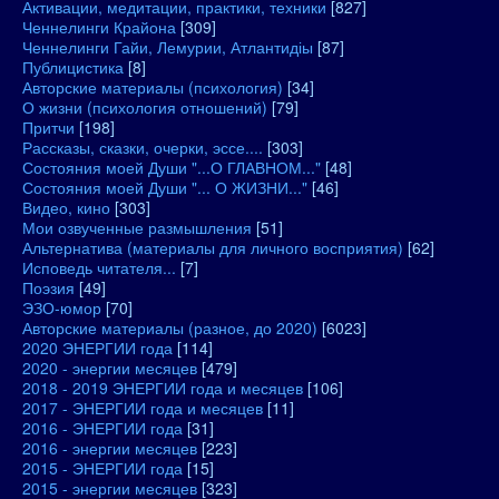
Активации, медитации, практики, техники
[827]
Ченнелинги Крайона
[309]
Ченнелинги Гайи, Лемурии, Атлантидіы
[87]
Публицистика
[8]
Авторские материалы (психология)
[34]
О жизни (психология отношений)
[79]
Притчи
[198]
Рассказы, сказки, очерки, эссе....
[303]
Состояния моей Души "...О ГЛАВНОМ..."
[48]
Состояния моей Души "... О ЖИЗНИ..."
[46]
Видео, кино
[303]
Мои озвученные размышления
[51]
Альтернатива (материалы для личного восприятия)
[62]
Исповедь читателя...
[7]
Поэзия
[49]
ЭЗО-юмор
[70]
Авторские материалы (разное, до 2020)
[6023]
2020 ЭНЕРГИИ года
[114]
2020 - энергии месяцев
[479]
2018 - 2019 ЭНЕРГИИ года и месяцев
[106]
2017 - ЭНЕРГИИ года и месяцев
[11]
2016 - ЭНЕРГИИ года
[31]
2016 - энергии месяцев
[223]
2015 - ЭНЕРГИИ года
[15]
2015 - энергии месяцев
[323]