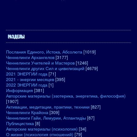
РАЗДЕЛЫ
Послания Единого, Истока, Абсолюта
[1019]
Ченнелинги Архангелов
[3177]
Ченнелинги Учителей и Мастеров
[1246]
Ченнелинги других Сил и цивилизаций
[4679]
2021 ЭНЕРГИИ года
[71]
2021 - энергии месяцев
[395]
2022 ЭНЕРГИИ года
[1]
Информация
[381]
Авторские материалы (эзотерика, энергетика, философия)
[1907]
Активации, медитации, практики, техники
[827]
Ченнелинги Крайона
[309]
Ченнелинги Гайи, Лемурии, Атлантидіы
[87]
Публицистика
[8]
Авторские материалы (психология)
[34]
О жизни (психология отношений)
[79]