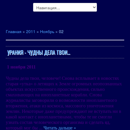
Главная
»
2011
»
Ноябрь
»
02
УРАНИЯ - ЧУДНЫ ДЕЛА ТВОИ…
1 ноября 2011
Чудны дела твои, человече! Снова всплывает в новостях
старая «утка» о летящих к Земле огромных неопознанных
объектах искусственного происхождения, сильно
смахивающих на инопланетные корабли. Снова
журналисты заговорили о возможности инопланетного
вторжения, атаки из космоса, массового уничтожения
землян. Некоторые даже предупреждают не вступать ни в
какой контакт с инопланетянами, чтобы те не смогли
узнать состав человеческого организма и сделать яд,
который мог бы
...
Читать дальше »