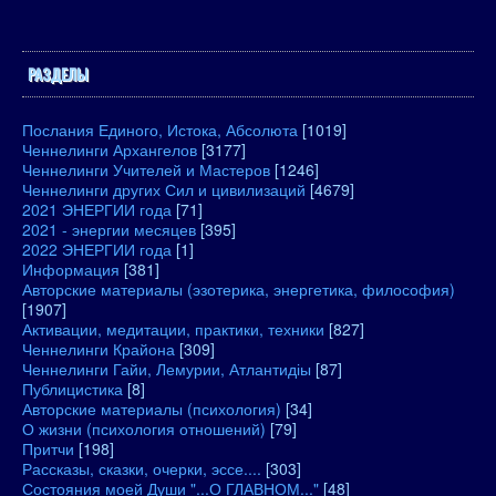
РАЗДЕЛЫ
Послания Единого, Истока, Абсолюта
[1019]
Ченнелинги Архангелов
[3177]
Ченнелинги Учителей и Мастеров
[1246]
Ченнелинги других Сил и цивилизаций
[4679]
2021 ЭНЕРГИИ года
[71]
2021 - энергии месяцев
[395]
2022 ЭНЕРГИИ года
[1]
Информация
[381]
Авторские материалы (эзотерика, энергетика, философия)
[1907]
Активации, медитации, практики, техники
[827]
Ченнелинги Крайона
[309]
Ченнелинги Гайи, Лемурии, Атлантидіы
[87]
Публицистика
[8]
Авторские материалы (психология)
[34]
О жизни (психология отношений)
[79]
Притчи
[198]
Рассказы, сказки, очерки, эссе....
[303]
Состояния моей Души "...О ГЛАВНОМ..."
[48]