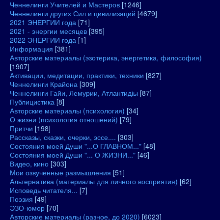
Ченнелинги Учителей и Мастеров
[1246]
Ченнелинги других Сил и цивилизаций
[4679]
2021 ЭНЕРГИИ года
[71]
2021 - энергии месяцев
[395]
2022 ЭНЕРГИИ года
[1]
Информация
[381]
Авторские материалы (эзотерика, энергетика, философия)
[1907]
Активации, медитации, практики, техники
[827]
Ченнелинги Крайона
[309]
Ченнелинги Гайи, Лемурии, Атлантидіы
[87]
Публицистика
[8]
Авторские материалы (психология)
[34]
О жизни (психология отношений)
[79]
Притчи
[198]
Рассказы, сказки, очерки, эссе....
[303]
Состояния моей Души "...О ГЛАВНОМ..."
[48]
Состояния моей Души "... О ЖИЗНИ..."
[46]
Видео, кино
[303]
Мои озвученные размышления
[51]
Альтернатива (материалы для личного восприятия)
[62]
Исповедь читателя...
[7]
Поэзия
[49]
ЭЗО-юмор
[70]
Авторские материалы (разное, до 2020)
[6023]