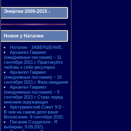
Энергии 2009-2015 ↓
Энергии 2009-2011 годы
2010 - энергии месяцев
Новое у Наталии
2010 - ЭНЕРГИИ года
2011 - энергии месяцев
Наталия - ЗАВЕРШЕНИЕ.
2011 - ЭНЕРГИИ года
Архангел Гавриил
2012 - энергии месяцев
(ежедневные послания) ~ 11
2012 - ЭНЕРГИИ года
сентября 2021 г. Практикуйте
2013 - энергии месяцев
любовь к себе регулярно
2013 - ЭНЕРГИИ года
Архангел Гавриил
2014 - энергии месяцев
(ежедневные послания) ~ 10
2014 - ЭНЕРГИИ года
сентября 2021 г. Фаза ожидания
2015 - энергии месяцев
Архангел Гавриил
2015 - ЭНЕРГИИ года
(ежедневные послания) ~ 9
сентября 2021 г. Страх перед
мнением окружающих
Арктурианский Совет 9-D -
В чем на самом деле ваше
Вознесение. 9 сентября 2020.
Писания Создателя - Я
выбираю. 9.09.2021.