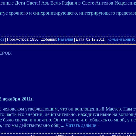
енные Дети Света! Азъ Есмь Рафаил в Свете Ангелов Исцелени
атус срочного и синхронизирующего, интегрирующего представ
лов
| Просмотров: 1850 | Добавил:
Наталия
| Дата:
02.12.2011
|
Комментарии (0
ЕРОВ.
2 декабря 2011г.
 с человеком утверждающим, что он воплощенный Мастер. Нам э
то часть его энергии, действительно, находится ныне на воплощ
е было светло и приятно. Он отметил, что, общаясь со мной, у не
о, что мы действительно общ
...
Читать дальше »