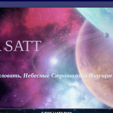
 SATT
ловать, Небесные Странники и Ищущие