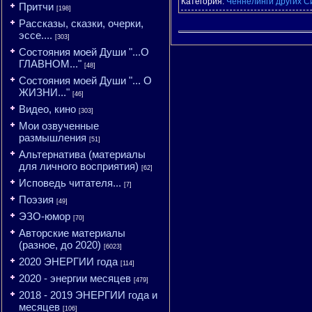
Категория:
Ченнелинги других С
Притчи
[198]
Рассказы, сказки, очерки,
эссе....
[303]
Состояния моей Души "...О
ГЛАВНОМ..."
[48]
Состояния моей Души "... О
ЖИЗНИ..."
[46]
Видео, кино
[303]
Мои озвученные
размышления
[51]
Альтернатива (материалы
для личного восприятия)
[62]
Исповедь читателя...
[7]
Поэзия
[49]
ЭЗО-юмор
[70]
Авторские материалы
(разное, до 2020)
[6023]
2020 ЭНЕРГИИ года
[114]
2020 - энергии месяцев
[479]
2018 - 2019 ЭНЕРГИИ года и
месяцев
[106]