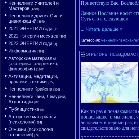
Приветствую Вас, Возлюбл
Ченнелинги Учителей и
Мастеров
[1246]
Данное Послание носит ст
Ченнелинги других Сил и
Суть его в следующем.
цивилизаций
[4679]
2021 ЭНЕРГИИ года
...
Читать дальше »
[71]
2021 - энергии месяцев
[395]
Категория:
Ченнелинги Арханге
2022 ЭНЕРГИИ года
[1]
Информация
[381]
ЭГРЕГОРЫ ПСЕВДОМАСТ
Авторские материалы
(эзотерика, энергетика,
философия)
[1907]
Активации, медитации,
практики, техники
[827]
Ченнелинги Крайона
[309]
Ченнелинги Гайи, Лемурии,
Атлантидіы
[87]
Публицистика
[8]
Как-то раз я познакомился
Авторские материалы
понаслышке, и мы знали, ч
(психология)
человеком в первый раз, вс
[34]
свидетельствовало для нег
О жизни (психология
отношений)
[79]