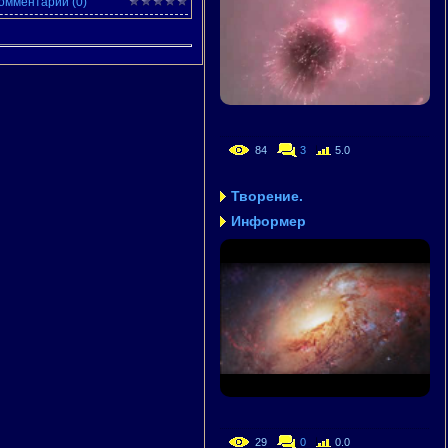
омментарии (0)
84
3
5.0
Творение.
Информер
29
0
0.0