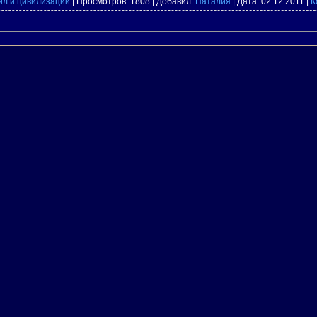
ил и цивилизаций
| Просмотров: 1808 | Добавил:
Наталия
| Дата:
02.12.2011
|
К