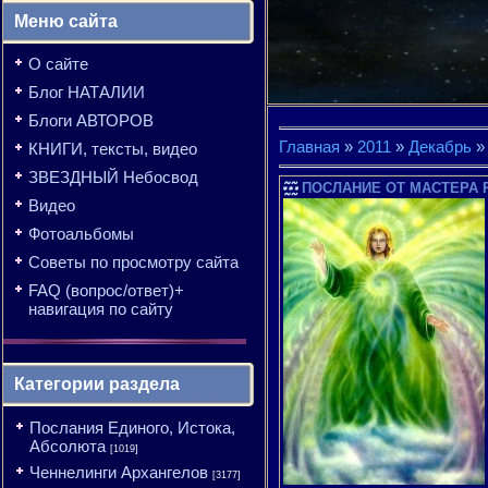
Меню сайта
О сайте
Блог НАТАЛИИ
Блоги АВТОРОВ
Главная
»
2011
»
Декабрь
»
КНИГИ, тексты, видео
ЗВЕЗДНЫЙ Небосвод
ПОСЛАНИЕ ОТ МАСТЕРА Р
Видео
Фотоальбомы
Советы по просмотру сайта
FAQ (вопрос/ответ)+
навигация по сайту
Категории раздела
Послания Единого, Истока,
Абсолюта
[1019]
Ченнелинги Архангелов
[3177]