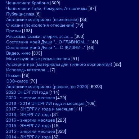
Ченнелинги Крайона
[309]
Ченнелинги Гайи, Лемурии, Атлантидіы
[87]
Публицистика
[8]
Авторские материалы (психология)
[34]
О жизни (психология отношений)
[79]
Притчи
[198]
Рассказы, сказки, очерки, эссе....
[303]
Состояния моей Души "...О ГЛАВНОМ..."
[48]
Состояния моей Души "... О ЖИЗНИ..."
[46]
Видео, кино
[303]
Мои озвученные размышления
[51]
Альтернатива (материалы для личного восприятия)
[62]
Исповедь читателя...
[7]
Поэзия
[49]
ЭЗО-юмор
[70]
Авторские материалы (разное, до 2020)
[6023]
2020 ЭНЕРГИИ года
[114]
2020 - энергии месяцев
[479]
2018 - 2019 ЭНЕРГИИ года и месяцев
[106]
2017 - ЭНЕРГИИ года и месяцев
[11]
2016 - ЭНЕРГИИ года
[31]
2016 - энергии месяцев
[223]
2015 - ЭНЕРГИИ года
[15]
2015 - энергии месяцев
[323]
2014 - ЭНЕРГИИ года
[32]