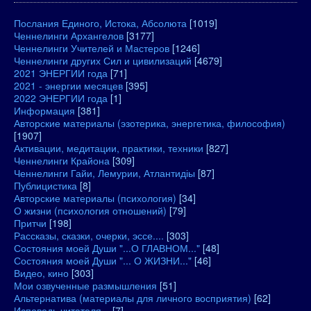
Послания Единого, Истока, Абсолюта
[1019]
Ченнелинги Архангелов
[3177]
Ченнелинги Учителей и Мастеров
[1246]
Ченнелинги других Сил и цивилизаций
[4679]
2021 ЭНЕРГИИ года
[71]
2021 - энергии месяцев
[395]
2022 ЭНЕРГИИ года
[1]
Информация
[381]
Авторские материалы (эзотерика, энергетика, философия)
[1907]
Активации, медитации, практики, техники
[827]
Ченнелинги Крайона
[309]
Ченнелинги Гайи, Лемурии, Атлантидіы
[87]
Публицистика
[8]
Авторские материалы (психология)
[34]
О жизни (психология отношений)
[79]
Притчи
[198]
Рассказы, сказки, очерки, эссе....
[303]
Состояния моей Души "...О ГЛАВНОМ..."
[48]
Состояния моей Души "... О ЖИЗНИ..."
[46]
Видео, кино
[303]
Мои озвученные размышления
[51]
Альтернатива (материалы для личного восприятия)
[62]
Исповедь читателя...
[7]