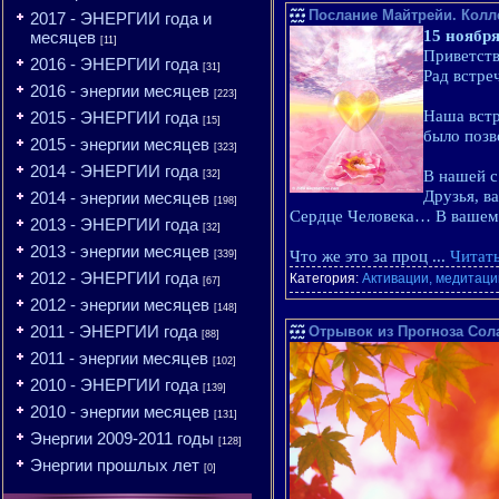
Послание Майтрейи. Колл
2017 - ЭНЕРГИИ года и
15 ноября
месяцев
[11]
Приветств
2016 - ЭНЕРГИИ года
[31]
Рад встре
2016 - энергии месяцев
[223]
Наша встр
2015 - ЭНЕРГИИ года
[15]
было позв
2015 - энергии месяцев
[323]
2014 - ЭНЕРГИИ года
В нашей с
[32]
Друзья, в
2014 - энергии месяцев
[198]
Сердце Человека… В вашем 
2013 - ЭНЕРГИИ года
[32]
2013 - энергии месяцев
Что же это за проц
...
Читать
[339]
2012 - ЭНЕРГИИ года
Категория:
Активации, медитации
[67]
2012 - энергии месяцев
[148]
2011 - ЭНЕРГИИ года
Отрывок из Прогноза Сола
[88]
2011 - энергии месяцев
[102]
2010 - ЭНЕРГИИ года
[139]
2010 - энергии месяцев
[131]
Энергии 2009-2011 годы
[128]
Энергии прошлых лет
[0]