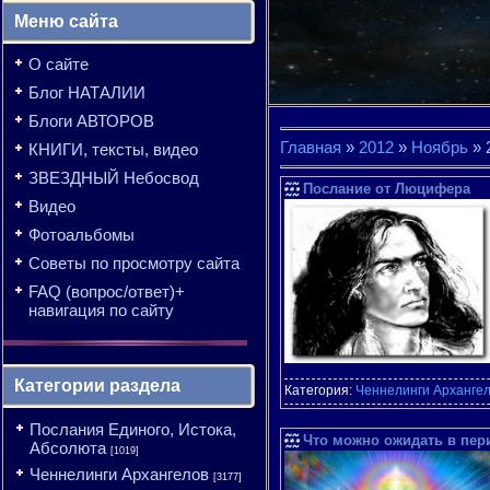
Меню сайта
О сайте
Блог НАТАЛИИ
Блоги АВТОРОВ
Главная
»
2012
»
Ноябрь
»
КНИГИ, тексты, видео
ЗВЕЗДНЫЙ Небосвод
Послание от Люцифера
Видео
Фотоальбомы
Советы по просмотру сайта
FAQ (вопрос/ответ)+
навигация по сайту
Категории раздела
Категория:
Ченнелинги Арханге
Послания Единого, Истока,
Что можно ожидать в пери
Абсолюта
[1019]
Ченнелинги Архангелов
[3177]