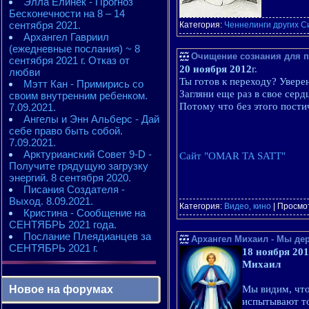
Элла Елинек - Прогноз
Бесконечности на 8 – 14
сентября 2021.
Категория:
Ченнелинги других С
Архангел Гавриил
(ежедневные послания) ~ 8
Очищение сознания для п
сентября 2021 г. Отказ от
20 ноября 2012
г.
любви
Ты готов к переходу? Увере
Мэтт Кан - Примирись со
Загляни еще раз в свое серд
своим внутренним ребенком.
Потому что без этого пости
7.09.2021.
Ангелы и Энн Альберс - Дай
себе право быть собой.
7.09.2021.
Арктурианский Совет 9-D -
Сайт "OMAR TA SATT"
Получите грядущую загрузку
энергий. 8 сентября 2020.
Писания Создателя -
Выход. 8.09.2021.
Категория:
Видео, кино
| Просмот
Кристина - Сообщение на
СЕНТЯБРЬ 2021 года.
Послание Плеядианцев за
Архангел Михаил - Мы дер
СЕНТЯБРЬ 2021 г.
18 ноября 20
Михаил
Новое на форумах
Мы видим, что
испытывают то