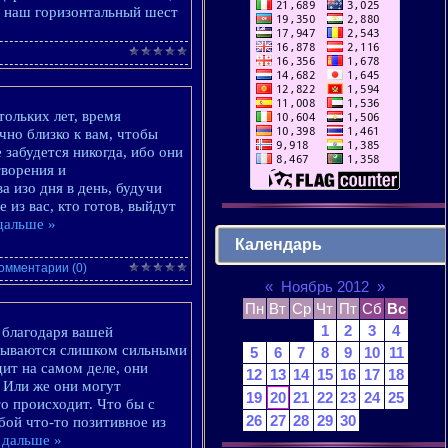
ь наш горизонтальный шест
ольких лет, время
чно близко к вам, чтобы
 забудется никогда, ибо они
ворения и
а изо дня в день, будучи
из вас, кто готов, выйдут
дальше »
Календарь
омментарии (0)
«
Ноябрь 2012
»
Пн
Вт
Ср
Чт
Пт
Сб
Вс
1
2
3
4
 благодаря вашей
азываются слишком сильными
5
6
7
8
9
10
11
дит на самом деле, они
12
13
14
15
16
17
18
 Или же они могут
19
20
21
22
23
24
25
о происходит. Что бы с
26
27
28
29
30
бой что-то позитивное из
 дальше »