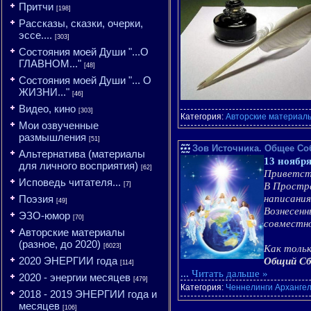
Притчи
[198]
Рассказы, сказки, очерки,
эссе....
[303]
Состояния моей Души "...О
ГЛАВНОМ..."
[48]
Состояния моей Души "... О
ЖИЗНИ..."
[46]
Видео, кино
[303]
Категория:
Авторские материалы
Мои озвученные
размышления
[51]
Зов Источника. Общее Со
Альтернатива (материалы
13 ноября
для личного восприятия)
[62]
Приветств
Исповедь читателя...
[7]
В Простра
Поэзия
написания
[49]
Вознесен
ЭЗО-юмор
[70]
совместно
Авторские материалы
(разное, до 2020)
[6023]
Как тольк
2020 ЭНЕРГИИ года
Общий Сб
[114]
...
Читать дальше »
2020 - энергии месяцев
[479]
Категория:
Ченнелинги Арханге
2018 - 2019 ЭНЕРГИИ года и
месяцев
[106]