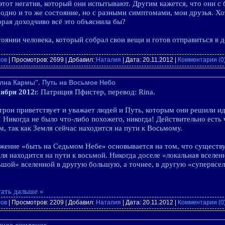
 этот негатив, который они испытывают. Другим кажется, что они 
о одно и то же состояние, но с разными симптомами, мои друзья. Х
орая доходчиво всё это объяснила бы?
тоянии человека, который собрал свои вещи и готов отправиться в 
лов
| Просмотров: 2699 | Добавил:
Наталия
| Дата:
20.11.2012
|
Комментарии (0
олна Кармы". Путь на Восьмое Небо
оября 2012
г. Патриция Пфистер, перевод: Rina.
трон приветствует и уважает людей и Путь, которым они решили и
 Никогда не было что-либо похожего, никогда! Действительно есть
, так как Земля сейчас находится на пути к Восьмому.
жение «быть на Седьмом Небе» основывается на том, что существ
ля находится на пути к восьмой. Никогда доселе «локальная вселен
ьшой» вселенной в другую большую, а точнее, в другую «супервсе
ать дальше »
лов
| Просмотров: 2209 | Добавил:
Наталия
| Дата:
20.11.2012
|
Комментарии (0