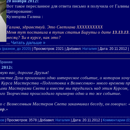
20 ноября 2012
г.
Вот такое пересланное для ответа письмо я получила от Галины
Цитирование:
Кузнецова Галина :
Галина, здравствуй. Это Светлана ХХХХХХХХХХ
Меня тут поставила в тупик статья Бируты о дате
13.13.13
месяц? Ты в курсе, как это?
...
Читать дальше »
 (разное, до 2020)
| Просмотров: 2321 | Добавил:
Наталия
| Дата:
20.11.2012
|
брание
 2012
г.
ую вас, дорогие Друзья!
нстве Духа произошло одно интересное событие, о котором хочу
 Курса Мастерства «Подготовка к Вознесению» много времени про
ными Мастерами Света и вместе мы трудились над этим Курсом, 
го Творчества происходило примерно одно и то же событие.
о с Вознесенным Мастером Света заканчивал беседу, он говорил: 
ор
.»
лов
| Просмотров: 3578 | Добавил:
Наталия
| Дата:
20.11.2012
|
Комментарии (0