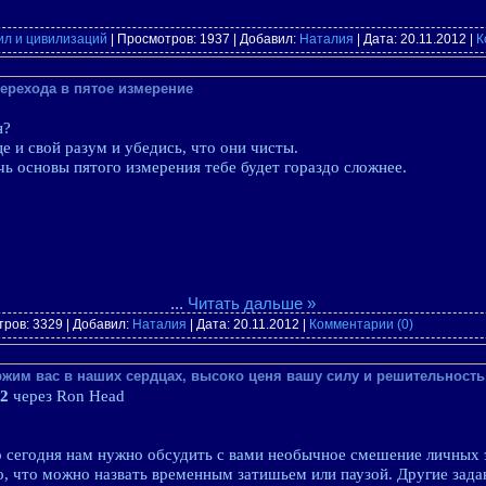
ил и цивилизаций
| Просмотров: 1937 | Добавил:
Наталия
| Дата:
20.11.2012
|
К
ерехода в пятое измерение
н?
це и свой разум и убедись, что они чисты.
чь основы пятого измерения тебе будет гораздо сложнее.
...
Читать дальше »
ров: 3329 | Добавил:
Наталия
| Дата:
20.11.2012
|
Комментарии (0)
жим вас в наших сердцах, высоко ценя вашу силу и решительность.
12
через Ron Head
 сегодня нам нужно обсудить с вами необычное смешение личных э
, что можно назвать временным затишьем или паузой. Другие зада