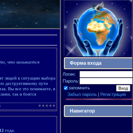
то, что называется
Форма входа
Логин:
ят людей в ситуацию выбора
Пароль:
й по деструктивному пути
запомнить
ак. Вы все это понимаете, в
Забыл пароль
|
Регистрация
лами, так и боятся
)
Навигатор
12
года.