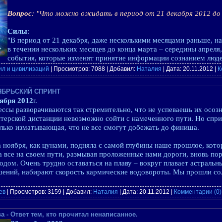
Вопрос
: "Что можно ожидать в период от 21 декабря 2012 до
Силы
:
"В период от 21 декабря, даже несколькими месяцами раньше, н
в течении нескольких месяцев до конца марта – середины апреля
события, которые изменят принятие информации сознанием люд
ил и цивилизаций
| Просмотров: 7088 | Добавил:
Наталия
| Дата:
20.11.2012
|
К
НОЯБРЬСКИЙ СПРИНТ
ября 2012
г.
ссы разворачиваются так стремительно, что не успеваешь их осозна
терской дистанции невозможно сойти с намеченного пути. Но спри
лько изматывающая, что не все смогут добежать до финиша.
 ноября, как цунами, подняла с самой глубины наше прошлое, кото
 все на своем пути, размывая проложенные нами дороги, вновь пор
одом. Очень трудно оставаться на плаву – вокруг плавает астраль
ений, набирают скорость кармические водовороты. Мы прошли со
ев
| Просмотров: 3159 | Добавил:
Наталия
| Дата:
20.11.2012
|
Комментарии (0)
 - Ответ тем, кто прочитал ненаписанное.