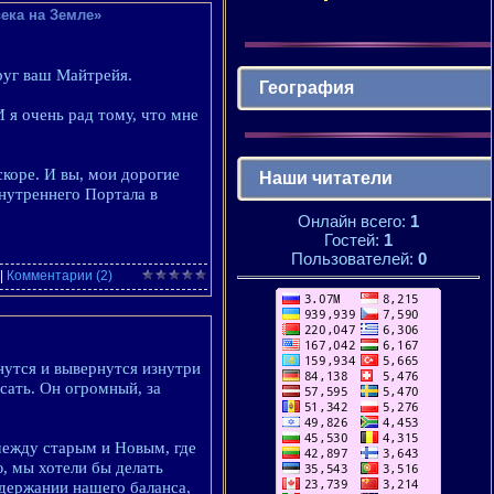
ека на Земле»
руг ваш Майтрейя.
География
 я очень рад тому, что мне
скоре. И вы, мои дорогие
Наши читатели
нутреннего Портала в
Онлайн всего:
1
Гостей:
1
Пользователей:
0
|
Комментарии (2)
нутся и вывернутся изнутри
сать. Он огромный, за
между старым и Новым, где
, мы хотели бы делать
держании нашего баланса,