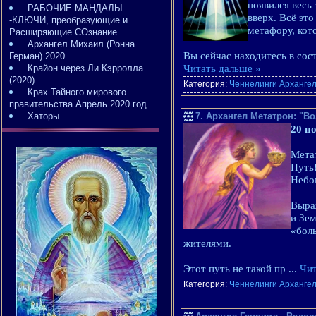
появился весь
РАБОЧИЕ МАНДАЛЫ
вверх. Всё эт
-КЛЮЧИ, преобразующие и
метафору, кот
Расширяющие СОзнание
Архангел Михаил (Ронна
Вы сейчас находитесь в сос
Герман) 2020
Крайон через Ли Кэрролла
Читать дальше »
(2020)
Категория:
Ченнелинги Арханге
Крах Тайного мирового
правительства.Апрель 2020 год.
Хаторы
7. Архангел Метатрон: "В
20 н
Мета
Путь!
Небом
Выра
и Зем
«бол
жителями.
Этот путь не такой пр
...
Чит
Категория:
Ченнелинги Арханге