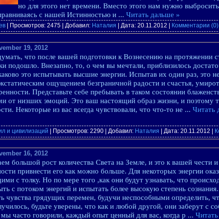
но для этого нет времени. Вместо этого нам нужно выбросит
выравниваясь с нашей Истинностью и
...
Читать дальше »
ев
| Просмотров: 2475 | Добавил:
Наталия
| Дата:
20.11.2012
|
Комментарии (0)
vember 19, 2012
думать, что после вашей подготовки к Вознесению на протяжении ст
ки подошло. Внезапно, то, о чем вы мечтали, приблизилось достато
аково это испытывать высшие энергии. Испытав их один раз, это не
экстатическим ощущением безграничной радости и счастья, умирот
ренности. Представьте себе пребывать в таком состоянии блаженств
и от низших эмоций. Это ваш настоящий образ жизни, и поэтому те 
сти. Некоторые из вас всегда чувствовали, что что-то не
...
Читать 
ил и цивилизаций
| Просмотров: 2290 | Добавил:
Наталия
| Дата:
20.11.2012
|
К
vember 16, 2012
ем большой рост количества Света на Земле, и это к вашей чести и
ости привнести его как можно больше. Для некоторых энергии ок
ми с толку. Но по мере того ,как они будут узнавать, что происхо
ыть с потоком энергий и испытать более высокую степень сознания.
ь чувства грядущих перемен, будучи неспособными определить, чт
училось, будьте уверены, что как и любой другой, они заберут с со
к мы часто говорили, каждый опыт ценный для вас, когда р
...
Читать