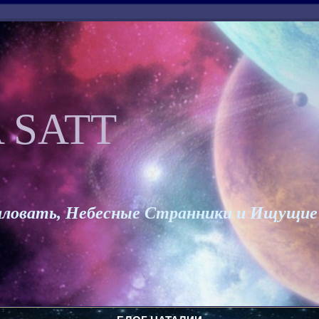
 SATT
ловать, Небесные Странники и Ищущие