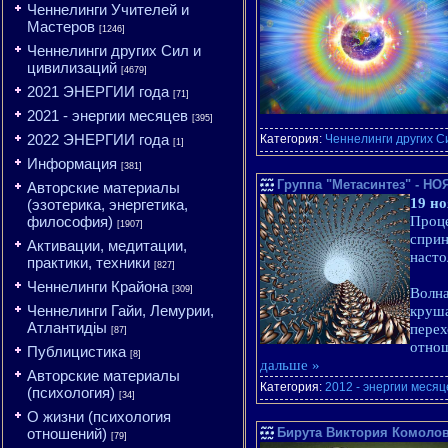
Ченнелинги Учителей и
Мастеров
[1246]
Ченнелинги других Сил и
цивилизаций
[4679]
2021 ЭНЕРГИИ года
[71]
2021 - энергии месяцев
[395]
2022 ЭНЕРГИИ года
Категория:
Ченнелинги других С
[1]
Информация
[381]
Группа "Метасинтез" - 
Авторские материалы
19 но
(эзотерика, энергетика,
философия)
Проце
[1907]
сприн
Активации, медитации,
насто
практики, техники
[827]
Ченнелинги Крайона
[309]
Волна
Ченнелинги Гайи, Лемурии,
круша
Атлантидіы
перех
[87]
отнош
Публицистика
[8]
дальше »
Авторские материалы
Категория:
2012 - энергии месяц
(психология)
[34]
О жизни (психология
отношений)
Бирута Виктория Комолова
[79]