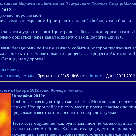
ективная Медитация «Активация Внутреннего Портала Сердца Челов
 2012
г.
ую вас, дорогие мои!
че с вами в прекрасном Пространстве нашей Любви, я ваш брат и д
еча в этом удивительном Пространстве была запланирована вами. И
олено общаться через канал Михаэля с вами, дорогие Друзья.
 вами беседе речь пойдет о важном событии, которое произойдет в
ажная часть этого удивительного процесса… Процесса Активации В
Сердце, мои дорогие!
 дальше »
, практики, техники
| Просмотров: 2845 | Добавил:
Наталия
| Дата:
20.11.2012
ры на Ноябрь 2012 года. Конец и Начало.
20 ноября 2012
г.
Ноябрь это месяц, который меняет все. Многие вещи перевер
наружу. Что произойдет в этом месяце почти невозможно опи
пределами известного и абсолютно непредсказумый.
Часто есть ощущение, как-будто мы идем по лезвию бритвы 
все находится На Линии. Как канатоходец идет над пропастью
каждый шаг тщательно и сознательно, концентрируясь на под