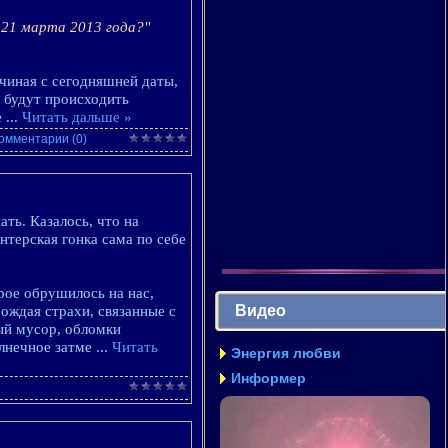
 21 марта 2013 года?"
ачиная с сегодняшней даты,
, будут происходить
е
...
Читать дальше »
омментарии (0)
ть. Казалось, что на
нтерская гонка сама по себе
рое обрушилось на нас,
Видео
ождая страхи, связанные с
ный мусор, обломки
лнечное затме
...
Читать
Энергия любви
Информер