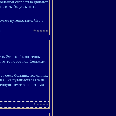
с большой скоростью двигают
отели вы бы услышать
долгое путешествие. Что в
...
)
дти. Это необыкновенный
 что-то новое под Седьмым
ует семь больших вселенных
ная» не путешествовала из
ленную» вместе со своими
)