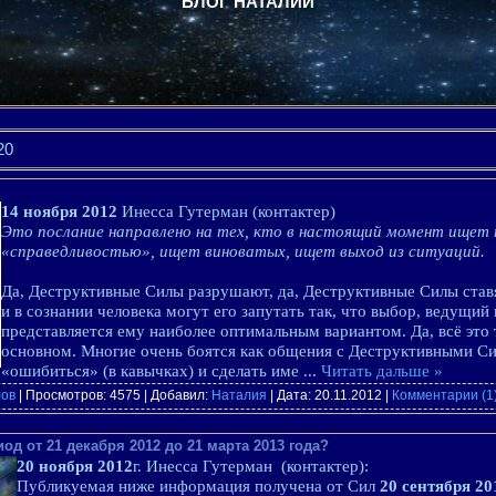
БЛОГ НАТАЛИИ
20
14 ноября 2012
Инесса Гутерман
(контактер)
Это послание направлено на тех, кто в настоящий момент ищет 
«справедливостью», ищет виноватых, ищет выход из ситуаций.
Да, Деструктивные Силы разрушают, да, Деструктивные Силы став
и в сознании человека могут его запутать так, что выбор, ведущи
представляется ему наиболее оптимальным вариантом. Да, всё это т
основном. Многие очень боятся как общения с Деструктивными Си
«ошибиться» (в кавычках) и сделать име
...
Читать дальше »
лов
| Просмотров: 4575 | Добавил:
Наталия
| Дата:
20.11.2012
|
Комментарии (1
од от 21 декабря 2012 до 21 марта 2013 года?
20 ноября 2012
г. Инесса
Гутерман
(контактер):
Публикуемая ниже информация получена от Сил
20 сентября 20