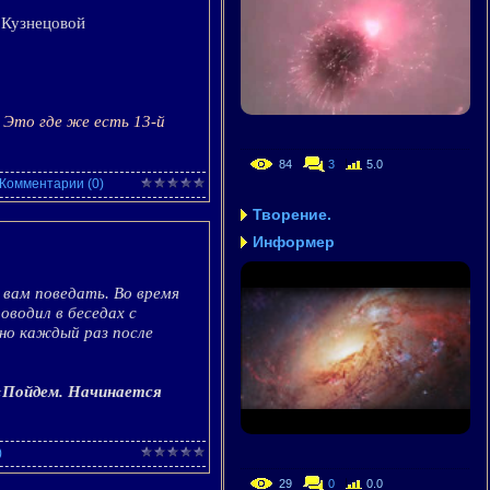
 Кузнецовой
. Это где же есть 13-й
84
3
5.0
Комментарии (0)
Творение.
Информер
 вам поведать. Во время
водил в беседах с
но каждый раз после
«
Пойдем. Начинается
)
29
0
0.0