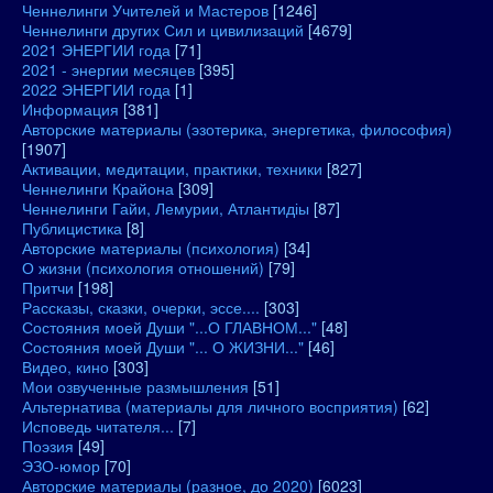
Ченнелинги Учителей и Мастеров
[1246]
Ченнелинги других Сил и цивилизаций
[4679]
2021 ЭНЕРГИИ года
[71]
2021 - энергии месяцев
[395]
2022 ЭНЕРГИИ года
[1]
Информация
[381]
Авторские материалы (эзотерика, энергетика, философия)
[1907]
Активации, медитации, практики, техники
[827]
Ченнелинги Крайона
[309]
Ченнелинги Гайи, Лемурии, Атлантидіы
[87]
Публицистика
[8]
Авторские материалы (психология)
[34]
О жизни (психология отношений)
[79]
Притчи
[198]
Рассказы, сказки, очерки, эссе....
[303]
Состояния моей Души "...О ГЛАВНОМ..."
[48]
Состояния моей Души "... О ЖИЗНИ..."
[46]
Видео, кино
[303]
Мои озвученные размышления
[51]
Альтернатива (материалы для личного восприятия)
[62]
Исповедь читателя...
[7]
Поэзия
[49]
ЭЗО-юмор
[70]
Авторские материалы (разное, до 2020)
[6023]