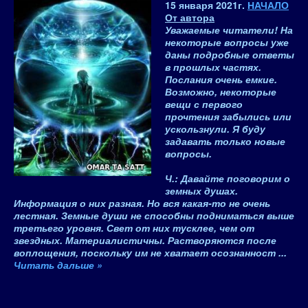
15 января 2021
г.
НАЧАЛО
От автора
Уважаемые читатели! На
некоторые вопросы уже
даны подробные ответы
в прошлых частях.
Послания очень емкие.
Возможно, некоторые
вещи с первого
прочтения забылись или
ускользнули. Я буду
задавать только новые
вопросы.
Ч.: Давайте поговорим о
земных душах.
Информация о них разная. Но вся какая-то не очень
лестная. Земные души не способны подниматься выше
третьего уровня. Свет от них тусклее, чем от
звездных. Материалистичны. Растворяются после
воплощения, поскольку им не хватает осознанност
...
Читать дальше »