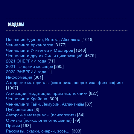
РАЗДЕЛЫ
Послания Единого, Истока, Абсолюта
[1019]
Ченнелинги Архангелов
[3177]
Ченнелинги Учителей и Мастеров
[1246]
Ченнелинги других Сил и цивилизаций
[4679]
2021 ЭНЕРГИИ года
[71]
2021 - энергии месяцев
[395]
2022 ЭНЕРГИИ года
[1]
Информация
[381]
Авторские материалы (эзотерика, энергетика, философия)
[1907]
Активации, медитации, практики, техники
[827]
Ченнелинги Крайона
[309]
Ченнелинги Гайи, Лемурии, Атлантидіы
[87]
Публицистика
[8]
Авторские материалы (психология)
[34]
О жизни (психология отношений)
[79]
Притчи
[198]
Рассказы, сказки, очерки, эссе....
[303]