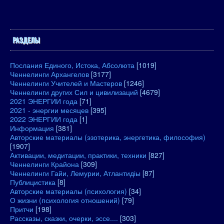
РАЗДЕЛЫ
Послания Единого, Истока, Абсолюта
[1019]
Ченнелинги Архангелов
[3177]
Ченнелинги Учителей и Мастеров
[1246]
Ченнелинги других Сил и цивилизаций
[4679]
2021 ЭНЕРГИИ года
[71]
2021 - энергии месяцев
[395]
2022 ЭНЕРГИИ года
[1]
Информация
[381]
Авторские материалы (эзотерика, энергетика, философия)
[1907]
Активации, медитации, практики, техники
[827]
Ченнелинги Крайона
[309]
Ченнелинги Гайи, Лемурии, Атлантидіы
[87]
Публицистика
[8]
Авторские материалы (психология)
[34]
О жизни (психология отношений)
[79]
Притчи
[198]
Рассказы, сказки, очерки, эссе....
[303]