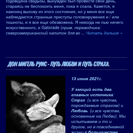
годовщина свадьбы, вынужден был провести свой день,
стараясь не беспокоить меня, пока я спала. Кажется, я
наконец выхожу из этого состояния, но у меня все еще
наблюдаются странные приступы головокружения и / или
тошноты, и я все еще обезвожена. Я никогда не пью ничего
искусственного, и Gatorade (
прим. переводчика:
североамериканский напиток для во
...
Читать дальше »
ДОН МИГЕЛЬ РУИС - ПУТЬ ЛЮБВИ И ПУТЬ СТРАХА.
13 июня 2021
г.
У эмоций есть два
главных источника
:
Страх
(и все чувства,
порождаемые страхом) и
Любовь
(и все чувства,
основанные на Любви). Мы
испытываем и то и
другое, но в повседневной
жизни
у большинства