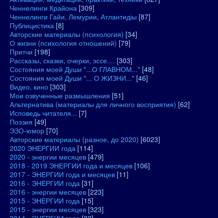
Ченнелинги Крайона
[309]
Ченнелинги Гайи, Лемурии, Атлантидіы
[87]
Публицистика
[8]
Авторские материалы (психология)
[34]
О жизни (психология отношений)
[79]
Притчи
[198]
Рассказы, сказки, очерки, эссе....
[303]
Состояния моей Души "...О ГЛАВНОМ..."
[48]
Состояния моей Души "... О ЖИЗНИ..."
[46]
Видео, кино
[303]
Мои озвученные размышления
[51]
Альтернатива (материалы для личного восприятия)
[62]
Исповедь читателя...
[7]
Поэзия
[49]
ЭЗО-юмор
[70]
Авторские материалы (разное, до 2020)
[6023]
2020 ЭНЕРГИИ года
[114]
2020 - энергии месяцев
[479]
2018 - 2019 ЭНЕРГИИ года и месяцев
[106]
2017 - ЭНЕРГИИ года и месяцев
[11]
2016 - ЭНЕРГИИ года
[31]
2016 - энергии месяцев
[223]
2015 - ЭНЕРГИИ года
[15]
2015 - энергии месяцев
[323]