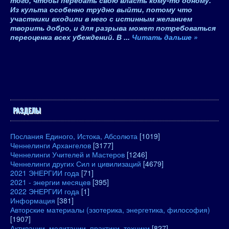
того, чтобы передать свою власть кому-то одному.
Из культа особенно трудно выйти, потому что
участники входили в него с истинным желанием
творить добро
, и для разрыва может потребоваться
переоценка всех убеждений. В
...
Читать дальше »
РАЗДЕЛЫ
Послания Единого, Истока, Абсолюта
[1019]
Ченнелинги Архангелов
[3177]
Ченнелинги Учителей и Мастеров
[1246]
Ченнелинги других Сил и цивилизаций
[4679]
2021 ЭНЕРГИИ года
[71]
2021 - энергии месяцев
[395]
2022 ЭНЕРГИИ года
[1]
Информация
[381]
Авторские материалы (эзотерика, энергетика, философия)
[1907]
Активации, медитации, практики, техники
[827]