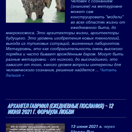
Человек с сознанием
(знанием) на метауровне
может сам
конструировать "модели"
во всех областях жизни от
ежедневного быта, до
макрокосмоса. Это архитекторы жизни, архитекторы
будущего. Это уровень изобретения новых технологий,
выхода из тупиковых ситуаций, жизненных лабиринтов.
Метауровнь, это как сообразительность очень высокого
порядка и часто бывает врождённым даром. Могут быть
разные метауровни - от низкого, до высочайшего, это
зависит от того, какого уровня вопросы интересны для
человеческого сознания, решение найдется
...
Читать
дальше »
АРХАНГЕЛ ГАВРИИЛ (ЕЖЕДНЕВНЫЕ ПОСЛАНИЯ) ~ 12
ИЮНЯ 2021 Г. ФОРМУЛА ЛЮБВИ
13 июня 2021 г.
через
Шелли Янг